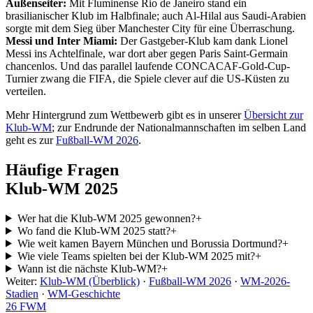
Außenseiter:
Mit Fluminense Rio de Janeiro stand ein
brasilianischer Klub im Halbfinale; auch Al-Hilal aus Saudi-Arabien
sorgte mit dem Sieg über Manchester City für eine Überraschung.
Messi und Inter Miami:
Der Gastgeber-Klub kam dank Lionel
Messi ins Achtelfinale, war dort aber gegen Paris Saint-Germain
chancenlos. Und das parallel laufende CONCACAF-Gold-Cup-
Turnier zwang die FIFA, die Spiele clever auf die US-Küsten zu
verteilen.
Mehr Hintergrund zum Wettbewerb gibt es in unserer
Übersicht zur
Klub-WM
; zur Endrunde der Nationalmannschaften im selben Land
geht es zur
Fußball-WM 2026
.
Häufige Fragen
Klub-WM 2025
Wer hat die Klub-WM 2025 gewonnen?
+
Wo fand die Klub-WM 2025 statt?
+
Wie weit kamen Bayern München und Borussia Dortmund?
+
Wie viele Teams spielten bei der Klub-WM 2025 mit?
+
Wann ist die nächste Klub-WM?
+
Weiter:
Klub-WM (Überblick)
·
Fußball-WM 2026
·
WM-2026-
Stadien
·
WM-Geschichte
26
FWM