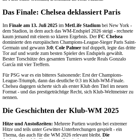
Das Finale: Chelsea deklassiert Paris
Im
Finale am 13. Juli 2025
im
MetLife Stadium
bei New York -
dem Stadion, in dem auch das WM-Endspiel 2026 steigt - rechnete
kaum jemand mit einem so klaren Ergebnis. Der
FC Chelsea
dominierte den europäischen Champions-League-Sieger Paris Saint-
Germain und gewann
3:0
;
Cole Palmer
traf doppelt, legte das dritte
Tor auf und wurde zum besten Spieler des Endspiels gewählt.
Bester Torschütze des gesamten Turniers wurde Reals Gonzalo
García mit vier Treffern.
Für PSG war es ein bitteres Saisonende: Erst der Champions-
League-Triumph, dann das deutliche 0:3 im Klub-WM-Finale.
Chelsea dagegen sicherte sich als erster Klub den Titel im neuen
Format - und das prestigeträchtige Recht, sich Klub-Weltmeister zu
nennen.
Die Geschichten der Klub-WM 2025
Hitze und Anstoßzeiten:
Mehrere Partien wurden bei extremer
Hitze und teils unter Gewitter-Unterbrechungen gespielt - ein
Thema, das auch für die WM 2026 relevant bleibt.
Die