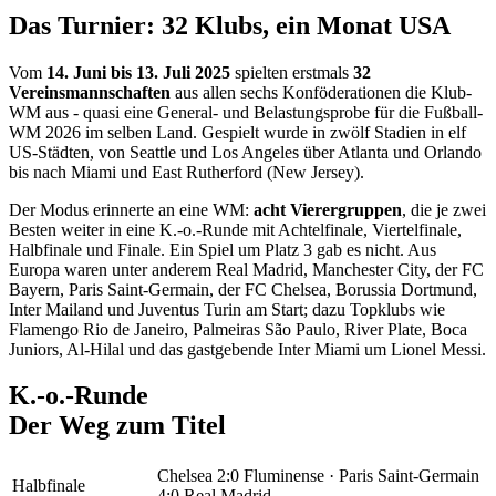
Das Turnier: 32 Klubs, ein Monat USA
Vom
14. Juni bis 13. Juli 2025
spielten erstmals
32
Vereinsmannschaften
aus allen sechs Konföderationen die Klub-
WM aus - quasi eine General- und Belastungsprobe für die Fußball-
WM 2026 im selben Land. Gespielt wurde in zwölf Stadien in elf
US-Städten, von Seattle und Los Angeles über Atlanta und Orlando
bis nach Miami und East Rutherford (New Jersey).
Der Modus erinnerte an eine WM:
acht Vierergruppen
, die je zwei
Besten weiter in eine K.-o.-Runde mit Achtelfinale, Viertelfinale,
Halbfinale und Finale. Ein Spiel um Platz 3 gab es nicht. Aus
Europa waren unter anderem Real Madrid, Manchester City, der FC
Bayern, Paris Saint-Germain, der FC Chelsea, Borussia Dortmund,
Inter Mailand und Juventus Turin am Start; dazu Topklubs wie
Flamengo Rio de Janeiro, Palmeiras São Paulo, River Plate, Boca
Juniors, Al-Hilal und das gastgebende Inter Miami um Lionel Messi.
K.-o.-Runde
Der Weg zum Titel
Chelsea 2:0 Fluminense · Paris Saint-Germain
Halbfinale
4:0 Real Madrid