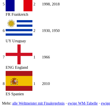
5
2
1998, 2018
FR
Frankreich
6
2
1930, 1950
UY
Uruguay
7
1
1966
ENG
England
8
1
2010
ES
Spanien
Mehr:
alle Weltmeister mit Finalergebnis
·
ewige WM-Tabelle
·
ewige