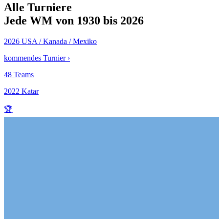
Alle Turniere
Jede WM von 1930 bis 2026
2026
USA / Kanada / Mexiko
kommendes Turnier ›
48 Teams
2022
Katar
🏆