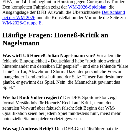
FIFA, am 14. Juni beginnt in Houston gegen Curaçao das Turnier.
Den kompletten Fahrplan zeigt der
WM-2026-Spielplan
, die
Ausgangslage der DFB-Auswahl die Übersichtsseite
Deutschland
bei der WM 2026
und die Konstellation der Vorrunde die Seite zur
WM-2026-Gruppe E
.
Häufige Fragen: Hoeneß-Kritik an
Nagelsmann
Was wirft Uli Hoeneß Julian Nagelsmann vor?
Vor allem die
fehlende Eingespieltheit - Deutschland habe “noch nie zweimal
hintereinander mit derselben Elf gespielt” - und eine fehlende “klare
Linie” in Tor, Abwehr und Sturm. Dazu der persönliche Vorwurf
mangelnder Lernbereitschaft und der Satz: “Unser Bundestrainer
glaubt, er gewinnt das Spiel. Nein, die Mannschaft gewinnt das
Spiel.”
Wie hat Rudi Völler reagiert?
Der DFB-Sportdirektor zeigt
formal Verständnis für Hoeneß’ Recht auf Kritik, nennt den
zentralen Vorwurf aber faktisch falsch: Seit Beginn der WM-
Qualifikation seien bei jedem Spiel mindestens fünf, meist mehr
potenzielle Stammspieler verletzt gewesen.
Was sagt Andreas Rettig?
Den DFB-Geschäftsführer hat die