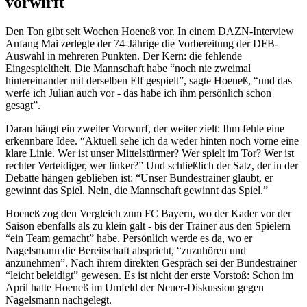
vorwirft
Den Ton gibt seit Wochen Hoeneß vor. In einem DAZN-Interview
Anfang Mai zerlegte der 74-Jährige die Vorbereitung der DFB-
Auswahl in mehreren Punkten. Der Kern: die fehlende
Eingespieltheit. Die Mannschaft habe “noch nie zweimal
hintereinander mit derselben Elf gespielt”, sagte Hoeneß, “und das
werfe ich Julian auch vor - das habe ich ihm persönlich schon
gesagt”.
Daran hängt ein zweiter Vorwurf, der weiter zielt: Ihm fehle eine
erkennbare Idee. “Aktuell sehe ich da weder hinten noch vorne eine
klare Linie. Wer ist unser Mittelstürmer? Wer spielt im Tor? Wer ist
rechter Verteidiger, wer linker?” Und schließlich der Satz, der in der
Debatte hängen geblieben ist: “Unser Bundestrainer glaubt, er
gewinnt das Spiel. Nein, die Mannschaft gewinnt das Spiel.”
Hoeneß zog den Vergleich zum FC Bayern, wo der Kader vor der
Saison ebenfalls als zu klein galt - bis der Trainer aus den Spielern
“ein Team gemacht” habe. Persönlich werde es da, wo er
Nagelsmann die Bereitschaft abspricht, “zuzuhören und
anzunehmen”. Nach ihrem direkten Gespräch sei der Bundestrainer
“leicht beleidigt” gewesen. Es ist nicht der erste Vorstoß: Schon im
April hatte Hoeneß im Umfeld der Neuer-Diskussion gegen
Nagelsmann nachgelegt.