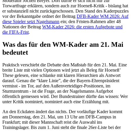
Moderator Jochen Breyer. Dort dürfte er sich nicht nur zur
Torwartfrage erklären, sondern auch zur Hoeneß-Kritik - bislang hat
er substanziell nicht zurückgeschossen. Den Stand des Kaderpuzzles
vor der Bekanntgabe ordnet der Beitrag
DFB-Kader WM 2026: Auf
diese Spieler setzt Nagelsmann
ein; den Fristen-Rahmen aller 48
Nationen der Beitrag
WM-Kader 2026: die ersten Aufgebote und
die FIFA-Frist
.
Was das für den WM-Kader am 21. Mai
bedeutet
Praktisch verschiebt die Debatte den Maßstab für den 21. Mai. Eine
breite Liste mit vielen Optionen wird jetzt als Beleg für Hoeneß’
These gelesen, eine schlanke mit klaren Hierarchien als Antwort
darauf. Genau die “klare Linie”, die der Bayern-Ehrenpräsident
vermisst - im Tor, auf den Außenverteidiger-Positionen, im
Sturmzentrum - ist die Frage, an der Nagelsmanns Aufgebot
öffentlich gemessen wird. Der Bundestrainer dürfte das wissen: Wer
unter Kritik nominiert, nominiert auch eine Erzählung mit.
An den Eckdaten ändert das nichts. Der vorläufige Kader kommt
am Donnerstag, den 21. Mai, um 13 Uhr am DFB-Campus in
Frankfurt; mit dieser Mannschaft reist die Auswahl ins
Trainingslager. Bis zum 1. Juni steht die finale 26er-Liste bei der