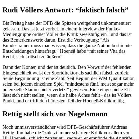
Rudi Völlers Antwort: “faktisch falsch”
Bis Freitag hatte der DFB die Spitzen weitgehend unkommentiert
gelassen. Das ist jetzt vorbei. In einem Interview der Funke-
Mediengruppe ordnet Völler die Kritik zweistufig ein - und das ist
das Bemerkenswerte daran. Erst die Verbeugung: “Als
Bundestrainer muss man wissen, dass die ganze Nation bestimmte
Entscheidungen hinterfragt.” Hoeneß habe “mit seiner Vita das
Recht, sich kritisch zu äußern”.
Dann der Konter, und der ist deutlich. Den Vorwurf der fehlenden
Eingespieltheit weist der Sportdirektor als sachlich falsch zurück.
Seine Begründung ist eine Zahl: Seit Beginn der WM-Qualifikation
seien bei jedem einzelnen Spiel “mindestens fünf, meist sogar mehr
potenzielle Stammspieler verletzt” gewesen. Eine eingespielte Elf
lässt sich nicht stellen, wenn die halbe Achse fehlt - das ist Völlers
Punkt, und er trifft den härtesten Teil der Hoeneß-Kritik mittig.
Rettig stellt sich vor Nagelsmann
Noch unmissverständlicher wird DFB-Geschäftsführer Andreas
Rettig. Ihn habe die “zuletzt immer schärfere Kritik vor allem von
Uli Hoeneß” schlicht “erstaunt”, sagte er, er empfinde die Angriffe