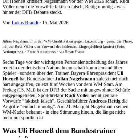
Uli Hoeneß kritisiert Nagelsmann vor der WM 2026 scharf. Rudi
Völler nennt die Vorwürfe faktisch falsch, Rettig unnötig - was
hinter der DFB-Debatte steckt.
Von
Lukas Brandt
·
15. Mai 2026
Julian Nagelsmann in der WM-Qualifikation gegen Luxemburg - genau die Phase,
mit der Rudi Völler den Vorwurf der fehlenden Eingespieltheit kontert (Foto:
Actionpress).
·
Foto: Actionpress
·
via SmartFrame
Sechs Tage vor der wichtigsten Personalentscheidung des Jahres
redet in der deutschen Nationalmannschaft kaum jemand über
Spieler - sondern über den Trainer. Bayern-Ehrenpräsident
Uli
Hoeneß
hat Bundestrainer
Julian Nagelsmann
zuletzt mehrfach
hart angegriffen, zuletzt fünf Wochen vor dem WM-Start. Am
Freitag (15. Mai) ist der DFB der Sache mit ungewohnter Schärfe
entgegengetreten: Sportdirektor
Rudi Völler
nennt zentrale
Vorwürfe “faktisch falsch”, Geschäftsführer
Andreas Rettig
die
Angriffe “einfach unnötig”. Am 21. Mai gibt Nagelsmann seinen
WM-Kader bekannt - in eine Stimmung hinein, die längst nicht
mehr nur sportlich ist.
Was Uli Hoeneß dem Bundestrainer