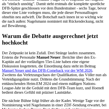
als “einfach unnötig”. Damit steht erstmals die komplette sportliche
DFB-Spitze geschlossen vor dem Bundestrainer - sechs Tage, bevor
dieser eine Liste vorlegen muss, die jede dieser Personalfragen
ohnehin neu aufwirft. Die Botschaft nach innen ist so wichtig wie
die nach außen: Nagelsmann nominiert mit Rückendeckung, nicht
auf Bewährung.
Warum die Debatte ausgerechnet jetzt
hochkocht
Der Zeitpunkt ist kein Zufall. Drei Stränge laufen zusammen.
Erstens die Personalie
Manuel Neuer
: Berichte über den Ex-
Kapitän auf der vorläufigen 55er-Liste haben eine eigene
Diskussion losgetreten, die Einordnung dazu steht im Beitrag
Manuel Neuer und das DFB-Comeback vor der WM 2026
.
Zweitens das Verletzungschaos der Qualifikation, das Völler nun als
Verteidigungslinie nutzt. Drittens die Grundstimmung: Nach der
enttäuschenden Heim-EM 2024 und einem mäßigen Nations-
League-Jahr ist die Geduld mit dem DFB-Team kurz, und Hoeneß
bedient dieses Gefühl mit präziser Lautstärke.
Die nächste Bühne folgt früher als der Kader. Wenige Tage vor der
Nominierung wird Nagelsmann in einer ZDF-Sendung erwartet, bei