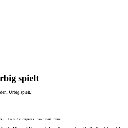
big spielt
en. Urbig spielt.
r).
·
Foto: Actionpress
·
via SmartFrame