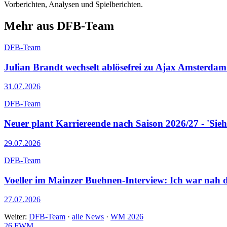
Vorberichten, Analysen und Spielberichten.
Mehr aus DFB-Team
DFB-Team
Julian Brandt wechselt ablösefrei zu Ajax Amsterdam
31.07.2026
DFB-Team
Neuer plant Karriereende nach Saison 2026/27 - 'Sieh
29.07.2026
DFB-Team
Voeller im Mainzer Buehnen-Interview: Ich war nah d
27.07.2026
Weiter:
DFB-Team
·
alle News
·
WM 2026
26
FWM