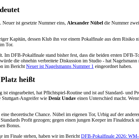
deutet
. Neuer ist gesetzte Nummer eins,
Alexander Nübel
die Nummer zwe
ähriger Kapitän, dessen Klub ihn vor einem Pokalfinale aus dem Risiko
im Tor.
. Im DFB-Pokalfinale stand bisher fest, dass die beiden ersten DFB-Tor
 würde die ohnehin verbreitete Diskussion im Studio - hat Nagelsmann
on im Bericht
Neuer ist Nagelsmanns Nummer 1
eingeordnet haben.
Platz heißt
 ist eingearbeitet, hat Pflichtspiel-Routine und ist auf Standard- und 
e Stuttgart-Angreifer wie
Deniz Undav
einen Unterschied macht. Wenn d
n eine theoretische Chance. Nübel im eigenen Tor, Urbig auf der andere
us Standards Profit gezogen; gegen einen jungen Keeper im Finaldruck s
inen Bonus.
e im Finale stehen, haben wir im Bericht
DFB-Pokalfinale 2026: WM-Hä