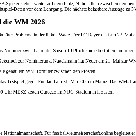
DFB-Spieler stehen weiter auf dem Platz, Nübel allein zwischen den b
ichtspiel-Daten vor dem Lehrgang. Die nächste belastbare Aussage zu 
nd die WM 2026
lärer Probleme in der linken Wade. Der FC Bayern hat am 22. Mai en
s Nummer zwei, hat in der Saison 19 Pflichtspiele bestritten und über
 Gegenpol zur Nominierung. Nagelsmann hat Neuer am 21. Mai zur WM
inale genau ein WM-Torhüter zwischen den Pfosten.
ist das Testspiel gegen Finnland am 31. Mai 2026 in Mainz. Das WM-Tr
00 Uhr MESZ gegen Curaçao im NRG Stadium in Houston.
che Nationalmannschaft. Für fussballweltmeisterschaft.online begleite