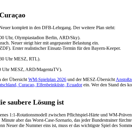
 Curaçao
Neuer komplett in den DFB-Lehrgang. Der weitere Plan steht:
0:00 Uhr, Olympiastadion Berlin, ARD/Sky).
ch. Neuer steigt hier mit angepasster Belastung ein.
ZDF). Erster realistischer Einsatz-Termin für den Bayern-Keeper.
0:30 Uhr MESZ, RTL).
:00 Uhr MESZ, ARD/MagentaTV).
n der Übersicht
WM-Spielplan 2026
und der MESZ-Übersicht
Anstoßze
tschland, Curaçao, Elfenbeinküste, Ecuador
ein. Wer den Stand des ko
e saubere Lösung ist
eigenes 1:1-Rotationsmodell zwischen Pflichtspiel-Härte und WM-Präven
 Minute aber das Worst-Case-Szenario, das jeder Bundestrainer fürchtet
n Neuer die Nummer eins ist, muss er das wichtigste Spiel des Sommers 