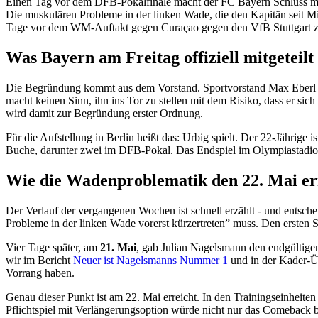
Einen Tag vor dem DFB-Pokalfinale macht der FC Bayern Schluss mit d
Die muskulären Probleme in der linken Wade, die den Kapitän seit M
Tage vor dem WM-Auftakt gegen Curaçao gegen den VfB Stuttgart zu
Was Bayern am Freitag offiziell mitgeteilt
Die Begründung kommt aus dem Vorstand. Sportvorstand Max Eberl lie
macht keinen Sinn, ihn ins Tor zu stellen mit dem Risiko, dass er si
wird damit zur Begründung erster Ordnung.
Für die Aufstellung in Berlin heißt das: Urbig spielt. Der 22-Jährige 
Buche, darunter zwei im DFB-Pokal. Das Endspiel im Olympiastadion w
Wie die Wadenproblematik den 22. Mai er
Der Verlauf der vergangenen Wochen ist schnell erzählt - und ents
Probleme in der linken Wade vorerst kürzertreten” muss. Den ersten
Vier Tage später, am
21. Mai
, gab Julian Nagelsmann den endgültige
wir im Bericht
Neuer ist Nagelsmanns Nummer 1
und in der Kader-Ü
Vorrang haben.
Genau dieser Punkt ist am 22. Mai erreicht. In den Trainingseinheite
Pflichtspiel mit Verlängerungsoption würde nicht nur das Comeback