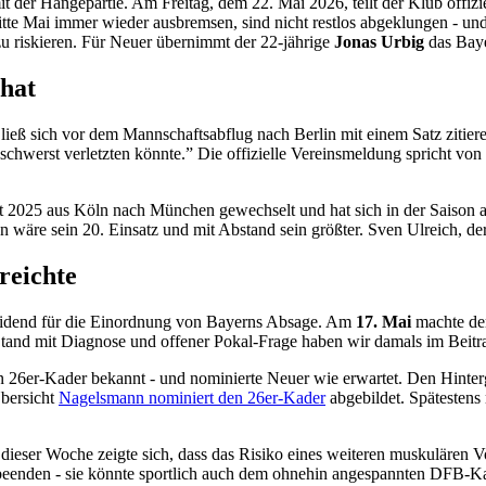
er Hängepartie. Am Freitag, dem 22. Mai 2026, teilt der Klub offizie
itte Mai immer wieder ausbremsen, sind nicht restlos abgeklungen - u
 riskieren. Für Neuer übernimmt der 22-jährige
Jonas Urbig
das Baye
 hat
ß sich vor dem Mannschaftsabflug nach Berlin mit einem Satz zitiere
ch schwerst verletzten könnte.” Die offizielle Vereinsmeldung spricht 
ist 2025 aus Köln nach München gewechselt und hat sich in der Saison als
äre sein 20. Einsatz und mit Abstand sein größter. Sven Ulreich, der 
reichte
cheidend für die Einordnung von Bayerns Absage. Am
17. Mai
machte der
 Stand mit Diagnose und offener Pokal-Frage haben wir damals im Beit
n 26er-Kader bekannt - und nominierte Neuer wie erwartet. Den Hinte
bersicht
Nagelsmann nominiert den 26er-Kader
abgebildet. Spätesten
n dieser Woche zeigte sich, dass das Risiko eines weiteren muskulären V
 beenden - sie könnte sportlich auch dem ohnehin angespannten DFB-K