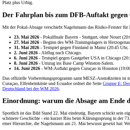
Platz plus Urbig.
Der Fahrplan bis zum DFB-Auftakt gegen
Mit der Pokal-Absage verschiebt Nagelsmann das Risiko-Fenster für 
23. Mai 2026
- Pokalfinale Bayern - Stuttgart, ohne Neuer (2
27. Mai 2026
- Beginn des WM-Trainingslagers in Herzogenaura
31. Mai 2026
- Testspiel gegen Finnland in Mainz (20:45 Uhr, 
2. Juni 2026
- Abflug nach Chicago.
6. Juni 2026
- Testspiel gegen Gastgeber USA in Chicago (2
8. Juni 2026
- Umzug ins Base Camp Winston-Salem.
14. Juni 2026
- WM-Auftakt gegen Curaçao in Houston (19
Das offizielle Vorbereitungsprogramm samt MESZ-Anstoßzeiten ist i
Curaçao, Elfenbeinküste und Ecuador ordnet die Seite
Gruppe E: Deu
Deutschland bei der WM 2026
.
Einordnung: warum die Absage am Ende di
Sportlich ist das Bild Stand 22. Mai eindeutig. Bayern schickt sein 
schönere Geschichte - ein kurzer Riss beim Klärungssprung in der 73.
einer Hierarchie, die Nagelsmann am 21. Mai bewusst gesetzt hat: Wen