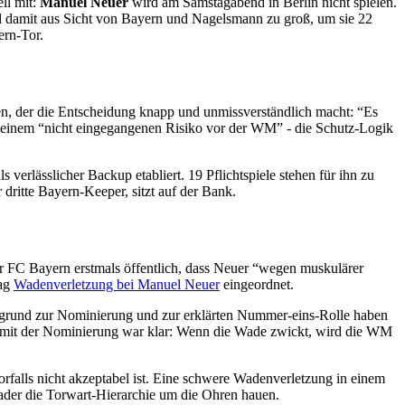
ll mit:
Manuel Neuer
wird am Samstagabend in Berlin nicht spielen.
nd damit aus Sicht von Bayern und Nagelsmann zu groß, um sie 22
rn-Tor.
n, der die Entscheidung knapp und unmissverständlich macht: “Es
von einem “nicht eingegangenen Risiko vor der WM” - die Schutz-Logik
 verlässlicher Backup etabliert. 19 Pflichtspiele stehen für ihn zu
dritte Bayern-Keeper, sitzt auf der Bank.
 FC Bayern erstmals öffentlich, dass Neuer “wegen muskulärer
rag
Wadenverletzung bei Manuel Neuer
eingeordnet.
rgrund zur Nominierung und zur erklärten Nummer-eins-Rolle haben
s mit der Nominierung war klar: Wenn die Wade zwickt, wird die WM
orfalls nicht akzeptabel ist. Eine schwere Wadenverletzung in einem
ader die Torwart-Hierarchie um die Ohren hauen.