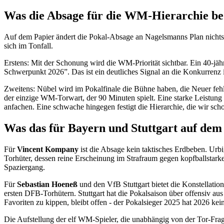
Was die Absage für die WM-Hierarchie be
Auf dem Papier ändert die Pokal-Absage an Nagelsmanns Plan nichts
sich im Tonfall.
Erstens: Mit der Schonung wird die WM-Priorität sichtbar. Ein 40-j
Schwerpunkt 2026”. Das ist ein deutliches Signal an die Konkurrenz 
Zweitens: Nübel wird im Pokalfinale die Bühne haben, die Neuer fehlt
der einzige WM-Torwart, der 90 Minuten spielt. Eine starke Leistung
anfachen. Eine schwache hingegen festigt die Hierarchie, die wir sch
Was das für Bayern und Stuttgart auf dem 
Für
Vincent Kompany
ist die Absage kein taktisches Erdbeben. Urbig
Torhüter, dessen reine Erscheinung im Strafraum gegen kopfballstark
Spaziergang.
Für
Sebastian Hoeneß
und den VfB Stuttgart bietet die Konstellatio
ersten DFB-Torhütern. Stuttgart hat die Pokalsaison über offensiv a
Favoriten zu kippen, bleibt offen - der Pokalsieger 2025 hat 2026 ke
Die Aufstellung der elf WM-Spieler, die unabhängig von der Tor-Frag