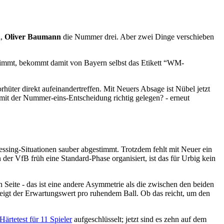
i,
Oliver Baumann
die Nummer drei. Aber zwei Dinge verschieben
 nimmt, bekommt damit von Bayern selbst das Etikett “WM-
hüter direkt aufeinandertreffen. Mit Neuers Absage ist Nübel jetzt
 mit der Nummer-eins-Entscheidung richtig gelegen? - erneut
Pressing-Situationen sauber abgestimmt. Trotzdem fehlt mit Neuer ein
er VfB früh eine Standard-Phase organisiert, ist das für Urbig kein
n Seite - das ist eine andere Asymmetrie als die zwischen den beiden
teigt der Erwartungswert pro ruhendem Ball. Ob das reicht, um den
rtetest für 11 Spieler
aufgeschlüsselt; jetzt sind es zehn auf dem