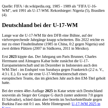
Quelle: FIFA / de.wikipedia.org. 1985 - 1989 als "FIFA U-16-
WM", seit 1991 als U-17-WM. Rekordsieger: Nigeria (5), Brasilien
(4).
Deutschland bei der U-17-WM
Lange war die U-17-WM für den DFB eine Bühne, auf der
vielversprechende Jahrgänge knapp scheiterten. Bis 2022 reichte es
nur zu einer Finalteilnahme (1985 in China, 0:2 gegen Nigeria) und
zwei dritten Plätzen (2007 in Südkorea, 2011 in Mexiko).
Erst
2023
kippte das. Der Jahrgang um Paris Brunner, Charles
Herrmann und Almugera Kabar holte zunächst die U-17-
Europameisterschaft und im Dezember in Indonesien auch den
WM-Titel - im Endspiel von Surabaya gegen Frankreich (2:2 n. V.,
4:3 i. E.). Es war die erste U-17-Weltmeisterschaft eines
europäischen Teams, das im gleichen Jahr auch den EM-Titel geholt
hatte.
Bei der ersten 48er-Auflage
2025
in Katar setzte sich Deutschland
souverän als Sieger der Gruppe G durch (unter anderem 7:0 gegen
El Salvador), schied dann aber bereits im Sechzehntelfinale gegen
Burkina Faso mit 0:1 aus. Mehr Hintergrund:
U-17-WM 2025 in