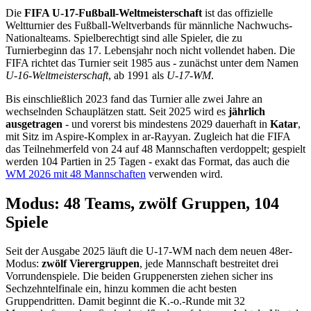
Die
FIFA U-17-Fußball-Weltmeisterschaft
ist das offizielle
Weltturnier des Fußball-Weltverbands für männliche Nachwuchs-
Nationalteams. Spielberechtigt sind alle Spieler, die zu
Turnierbeginn das 17. Lebensjahr noch nicht vollendet haben. Die
FIFA richtet das Turnier seit 1985 aus - zunächst unter dem Namen
U-16-Weltmeisterschaft
, ab 1991 als
U-17-WM
.
Bis einschließlich 2023 fand das Turnier alle zwei Jahre an
wechselnden Schauplätzen statt. Seit 2025 wird es
jährlich
ausgetragen
- und vorerst bis mindestens 2029 dauerhaft in
Katar
,
mit Sitz im Aspire-Komplex in ar-Rayyan. Zugleich hat die FIFA
das Teilnehmerfeld von 24 auf 48 Mannschaften verdoppelt; gespielt
werden 104 Partien in 25 Tagen - exakt das Format, das auch die
WM 2026 mit 48 Mannschaften
verwenden wird.
Modus: 48 Teams, zwölf Gruppen, 104
Spiele
Seit der Ausgabe 2025 läuft die U-17-WM nach dem neuen 48er-
Modus:
zwölf Vierergruppen
, jede Mannschaft bestreitet drei
Vorrundenspiele. Die beiden Gruppenersten ziehen sicher ins
Sechzehntelfinale ein, hinzu kommen die acht besten
Gruppendritten. Damit beginnt die K.-o.-Runde mit 32