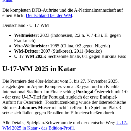
Katar
.
Die kompletten DFB-Auftritte und die A-Nationalmannschaft auf
einen Blick:
Deutschland bei der WM
.
Deutschland · U-17-WM
Weltmeister:
2023 (Indonesien, 2:2 n. V. / 4:3 i. E. gegen
Frankreich)
Vize-Weltmeister:
1985 (China, 0:2 gegen Nigeria)
WM-Dritter:
2007 (Südkorea), 2011 (Mexiko)
U-17-WM 2025:
Sechzehntelfinale, 0:1 gegen Burkina Faso
U-17-WM 2025 in Katar
Die Premiere des 48er-Modus: vom 3. bis 27. November 2025,
ausgetragen im Aspire-Komplex von ar-Rayyan und im Khalifa
International Stadium. Im Finale schlug
Portugal
Österreich mit 1:0
- der erste U-17-Titel für Portugal, zugleich der erste Endspiel-
Auftritt für Österreich. Torschützenkönig wurde der österreichische
Stürmer
Johannes Moser
mit acht Treffern. Im Spiel um Platz 3
setzte sich Italien gegen Brasilien im Elfmeterschießen durch.
Alle Details, Spielplan-Schwerpunkte und der deutsche Weg:
U-17-
WM 2025 in Katar - das Edition-Profil
.