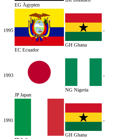
EG
Ägypten
1995
-
GH
Ghana
EC
Ecuador
1993
-
NG
Nigeria
JP
Japan
1991
-
GH
Ghana