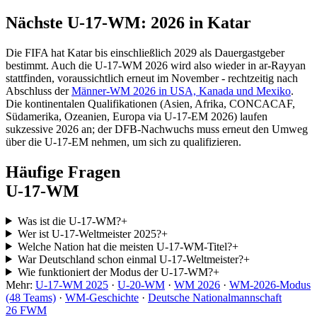
Nächste U-17-WM: 2026 in Katar
Die FIFA hat Katar bis einschließlich 2029 als Dauergastgeber
bestimmt. Auch die U-17-WM 2026 wird also wieder in ar-Rayyan
stattfinden, voraussichtlich erneut im November - rechtzeitig nach
Abschluss der
Männer-WM 2026 in USA, Kanada und Mexiko
.
Die kontinentalen Qualifikationen (Asien, Afrika, CONCACAF,
Südamerika, Ozeanien, Europa via U-17-EM 2026) laufen
sukzessive 2026 an; der DFB-Nachwuchs muss erneut den Umweg
über die U-17-EM nehmen, um sich zu qualifizieren.
Häufige Fragen
U-17-WM
Was ist die U-17-WM?
+
Wer ist U-17-Weltmeister 2025?
+
Welche Nation hat die meisten U-17-WM-Titel?
+
War Deutschland schon einmal U-17-Weltmeister?
+
Wie funktioniert der Modus der U-17-WM?
+
Mehr:
U-17-WM 2025
·
U-20-WM
·
WM 2026
·
WM-2026-Modus
(48 Teams)
·
WM-Geschichte
·
Deutsche Nationalmannschaft
26
FWM