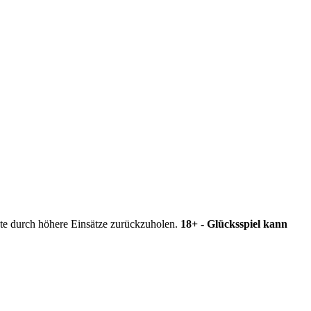
uste durch höhere Einsätze zurückzuholen.
18+ - Glücksspiel kann