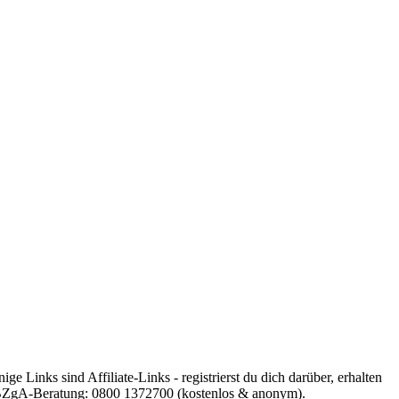
e Links sind Affiliate-Links - registrierst du dich darüber, erhalten
er BZgA-Beratung: 0800 1372700 (kostenlos & anonym).