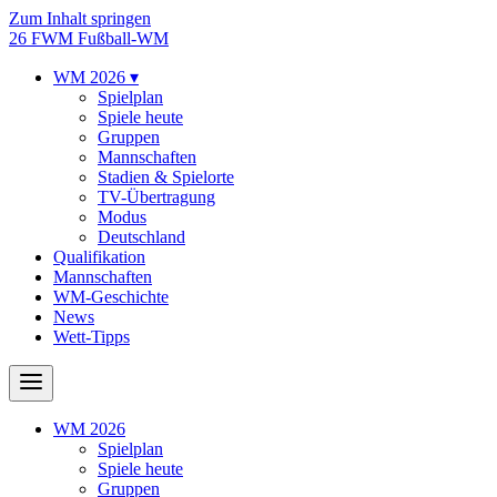
Zum Inhalt springen
26
FWM
Fußball-WM
WM 2026
▾
Spielplan
Spiele heute
Gruppen
Mannschaften
Stadien & Spielorte
TV-Übertragung
Modus
Deutschland
Qualifikation
Mannschaften
WM-Geschichte
News
Wett-Tipps
WM 2026
Spielplan
Spiele heute
Gruppen