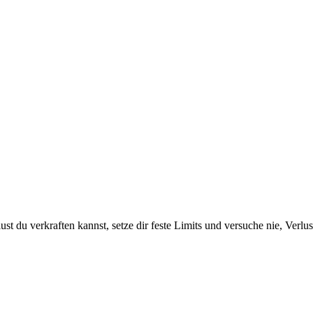
ust du verkraften kannst, setze dir feste Limits und versuche nie, Verl