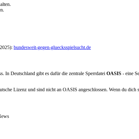
alten.
en.
 2025):
bundesweit-gegen-gluecksspielsucht.de
s. In Deutschland gibt es dafür die zentrale Sperrdatei
OASIS
- eine Se
eutsche Lizenz und sind nicht an OASIS angeschlossen. Wenn du dich se
 News