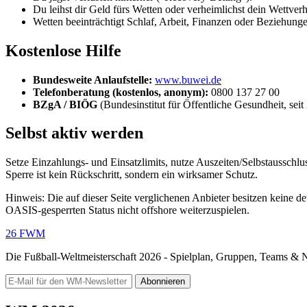
Du leihst dir Geld fürs Wetten oder verheimlichst dein Wettverh
Wetten beeinträchtigt Schlaf, Arbeit, Finanzen oder Beziehung
Kostenlose Hilfe
Bundesweite Anlaufstelle:
www.buwei.de
Telefonberatung (kostenlos, anonym):
0800 137 27 00
BZgA / BIÖG
(Bundesinstitut für Öffentliche Gesundheit, seit
Selbst aktiv werden
Setze Einzahlungs- und Einsatzlimits, nutze Auszeiten/Selbstausschlus
Sperre ist kein Rückschritt, sondern ein wirksamer Schutz.
Hinweis: Die auf dieser Seite verglichenen Anbieter besitzen keine d
OASIS-gesperrten Status nicht offshore weiterzuspielen.
26
FWM
Die Fußball-Weltmeisterschaft 2026 - Spielplan, Gruppen, Teams &
Abonnieren