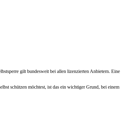
lbstsperre gilt bundesweit bei allen lizenzierten Anbietern. Eine
lbst schützen möchtest, ist das ein wichtiger Grund, bei einem