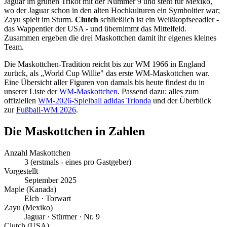
Jaguar im grünen Trikot mit der Nummer 9 und steht für Mexiko,
wo der Jaguar schon in den alten Hochkulturen ein Symboltier war;
Zayu spielt im Sturm.
Clutch
schließlich ist ein Weißkopfseeadler -
das Wappentier der USA - und übernimmt das Mittelfeld.
Zusammen ergeben die drei Maskottchen damit ihr eigenes kleines
Team.
Die Maskottchen-Tradition reicht bis zur WM 1966 in England
zurück, als „World Cup Willie" das erste WM-Maskottchen war.
Eine Übersicht aller Figuren von damals bis heute findest du in
unserer Liste der
WM-Maskottchen
. Passend dazu: alles zum
offiziellen
WM-2026-Spielball adidas Trionda
und der Überblick
zur
Fußball-WM 2026
.
Die Maskottchen in Zahlen
Anzahl Maskottchen
3 (erstmals - eines pro Gastgeber)
Vorgestellt
September 2025
Maple (Kanada)
Elch · Torwart
Zayu (Mexiko)
Jaguar · Stürmer · Nr. 9
Clutch (USA)