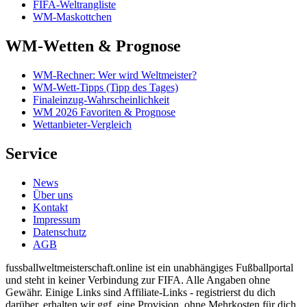
FIFA-Weltrangliste
WM-Maskottchen
WM-Wetten & Prognose
WM-Rechner: Wer wird Weltmeister?
WM-Wett-Tipps (Tipp des Tages)
Finaleinzug-Wahrscheinlichkeit
WM 2026 Favoriten & Prognose
Wettanbieter-Vergleich
Service
News
Über uns
Kontakt
Impressum
Datenschutz
AGB
fussballweltmeisterschaft.online ist ein unabhängiges Fußballportal
und steht in keiner Verbindung zur FIFA. Alle Angaben ohne
Gewähr. Einige Links sind Affiliate-Links - registrierst du dich
darüber, erhalten wir ggf. eine Provision, ohne Mehrkosten für dich.