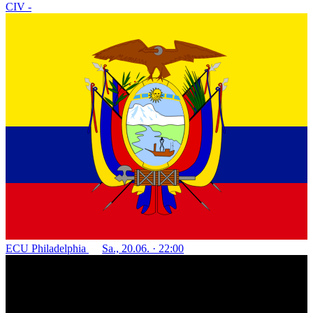
CIV
-
ECU
Philadelphia
Sa., 20.06. · 22:00