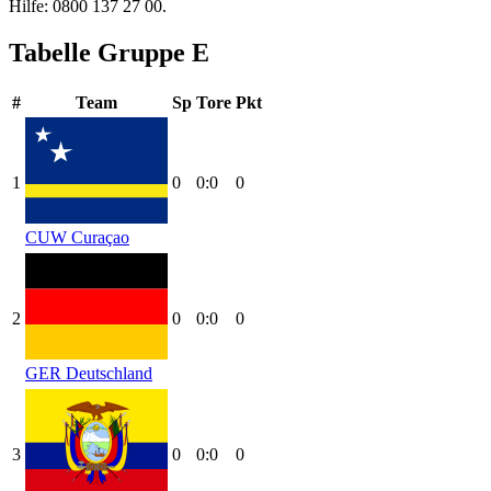
Hilfe: 0800 137 27 00.
Tabelle Gruppe E
#
Team
Sp
Tore
Pkt
1
0
0:0
0
CUW
Curaçao
2
0
0:0
0
GER
Deutschland
3
0
0:0
0