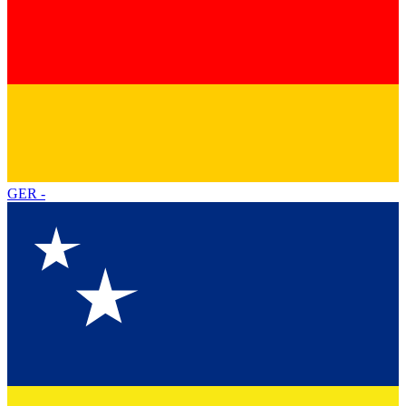
GER
-