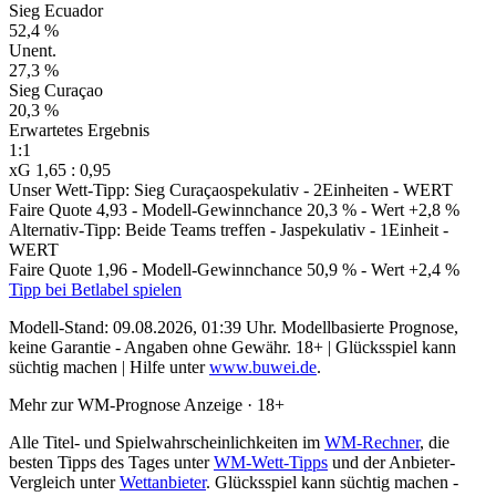
Sieg Ecuador
52,4 %
Unent.
27,3 %
Sieg Curaçao
20,3 %
Erwartetes Ergebnis
1:1
xG 1,65 : 0,95
Unser Wett-Tipp: Sieg Curaçao
spekulativ - 2Einheiten - WERT
Faire Quote 4,93
- Modell-Gewinnchance 20,3 %
- Wert +2,8 %
Alternativ-Tipp: Beide Teams treffen - Ja
spekulativ - 1Einheit -
WERT
Faire Quote 1,96
- Modell-Gewinnchance 50,9 %
- Wert +2,4 %
Tipp bei Betlabel spielen
Modell-Stand: 09.08.2026, 01:39 Uhr.
Modellbasierte Prognose,
keine Garantie - Angaben ohne Gewähr. 18+ | Glücksspiel kann
süchtig machen | Hilfe unter
www.buwei.de
.
Mehr zur WM-Prognose
Anzeige · 18+
Alle Titel- und Spielwahrscheinlichkeiten im
WM-Rechner
, die
besten Tipps des Tages unter
WM-Wett-Tipps
und der Anbieter-
Vergleich unter
Wettanbieter
.
Glücksspiel kann süchtig machen -