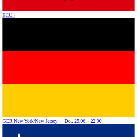
ECU
-
GER
New York/New Jersey
Do., 25.06. · 22:00