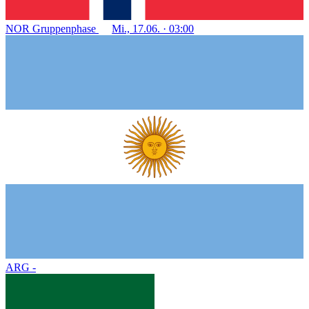
NOR
Gruppenphase
Mi., 17.06. · 03:00
ARG
-