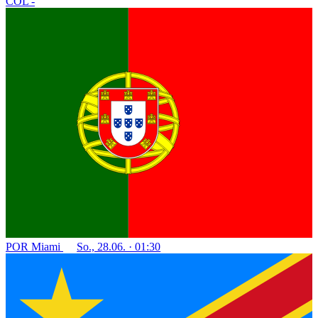
COL
-
POR
Miami
So., 28.06. · 01:30