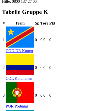
Hilfe: 0800 137 27 00.
Tabelle Gruppe K
#
Team
Sp
Tore
Pkt
1
0
0:0
0
COD
DR Kongo
2
0
0:0
0
COL
Kolumbien
3
0
0:0
0
POR
Portugal