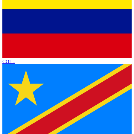
COL
-