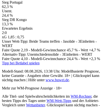
Sieg Portugal
62,3 %
Unent.
24,4 %
Sieg DR Kongo
13,3 %
Erwartetes Ergebnis
2:0
xG 1,85 : 0,75
Unser Wett-Tipp: Beide Teams treffen - Ja
solide - 3Einheiten -
WERT
Faire Quote 2,19
- Modell-Gewinnchance 45,7 %
- Wert +4,7 %
Alternativ-Tipp: Unentschieden
solide - 3Einheiten - WERT
Faire Quote 4,10
- Modell-Gewinnchance 24,4 %
- Wert +2,3 %
Tipp bei Betlabel spielen
Modell-Stand: 08.08.2026, 13:38 Uhr.
Modellbasierte Prognose,
keine Garantie - Angaben ohne Gewähr. 18+ | Glücksspiel kann
süchtig machen | Hilfe unter
www.buwei.de
.
Mehr zur WM-Prognose
Anzeige · 18+
Alle Titel- und Spielwahrscheinlichkeiten im
WM-Rechner
, die
besten Tipps des Tages unter
WM-Wett-Tipps
und der Anbieter-
Vergleich unter
Wettanbieter
.
Glücksspiel kann süchtig machen -