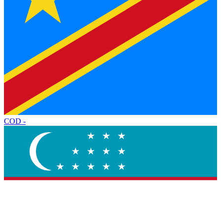
COD
-