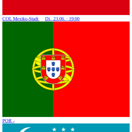
COL
Mexiko-Stadt
Di., 23.06. · 19:00
POR
-