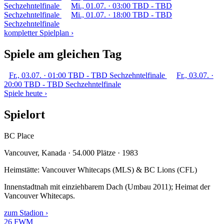
Sechzehntelfinale
Mi., 01.07. · 03:00
TBD
-
TBD
Sechzehntelfinale
Mi., 01.07. · 18:00
TBD
-
TBD
Sechzehntelfinale
kompletter Spielplan ›
Spiele am gleichen Tag
Fr., 03.07. · 01:00
TBD
-
TBD
Sechzehntelfinale
Fr., 03.07. ·
20:00
TBD
-
TBD
Sechzehntelfinale
Spiele heute ›
Spielort
BC Place
Vancouver, Kanada · 54.000 Plätze · 1983
Heimstätte: Vancouver Whitecaps (MLS) & BC Lions (CFL)
Innenstadtnah mit einziehbarem Dach (Umbau 2011); Heimat der
Vancouver Whitecaps.
zum Stadion ›
26
FWM