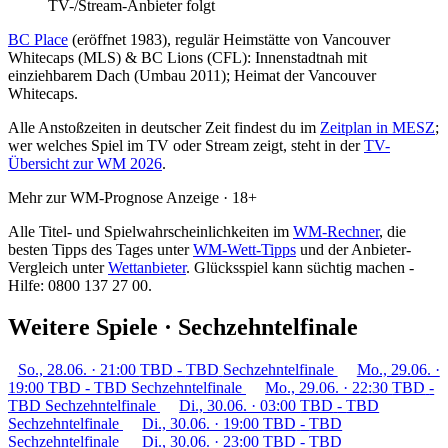
TV-/Stream-Anbieter folgt
BC Place
(eröffnet 1983), regulär Heimstätte von Vancouver
Whitecaps (MLS) & BC Lions (CFL): Innenstadtnah mit
einziehbarem Dach (Umbau 2011); Heimat der Vancouver
Whitecaps.
Alle Anstoßzeiten in deutscher Zeit findest du im
Zeitplan in MESZ
;
wer welches Spiel im TV oder Stream zeigt, steht in der
TV-
Übersicht zur WM 2026
.
Mehr zur WM-Prognose
Anzeige · 18+
Alle Titel- und Spielwahrscheinlichkeiten im
WM-Rechner
, die
besten Tipps des Tages unter
WM-Wett-Tipps
und der Anbieter-
Vergleich unter
Wettanbieter
.
Glücksspiel kann süchtig machen -
Hilfe: 0800 137 27 00.
Weitere Spiele · Sechzehntelfinale
So., 28.06. · 21:00
TBD
-
TBD
Sechzehntelfinale
Mo., 29.06. ·
19:00
TBD
-
TBD
Sechzehntelfinale
Mo., 29.06. · 22:30
TBD
-
TBD
Sechzehntelfinale
Di., 30.06. · 03:00
TBD
-
TBD
Sechzehntelfinale
Di., 30.06. · 19:00
TBD
-
TBD
Sechzehntelfinale
Di., 30.06. · 23:00
TBD
-
TBD