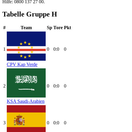
Hilfe: 0800 137 27 00.
Tabelle Gruppe H
#
Team
Sp
Tore
Pkt
1
0
0:0
0
CPV
Kap Verde
2
0
0:0
0
KSA
Saudi-Arabien
3
0
0:0
0