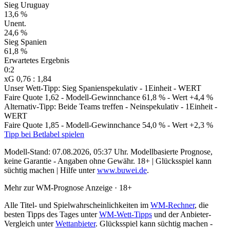
Sieg Uruguay
13,6 %
Unent.
24,6 %
Sieg Spanien
61,8 %
Erwartetes Ergebnis
0:2
xG 0,76 : 1,84
Unser Wett-Tipp: Sieg Spanien
spekulativ - 1Einheit - WERT
Faire Quote 1,62
- Modell-Gewinnchance 61,8 %
- Wert +4,4 %
Alternativ-Tipp: Beide Teams treffen - Nein
spekulativ - 1Einheit -
WERT
Faire Quote 1,85
- Modell-Gewinnchance 54,0 %
- Wert +2,3 %
Tipp bei Betlabel spielen
Modell-Stand: 07.08.2026, 05:37 Uhr.
Modellbasierte Prognose,
keine Garantie - Angaben ohne Gewähr. 18+ | Glücksspiel kann
süchtig machen | Hilfe unter
www.buwei.de
.
Mehr zur WM-Prognose
Anzeige · 18+
Alle Titel- und Spielwahrscheinlichkeiten im
WM-Rechner
, die
besten Tipps des Tages unter
WM-Wett-Tipps
und der Anbieter-
Vergleich unter
Wettanbieter
.
Glücksspiel kann süchtig machen -