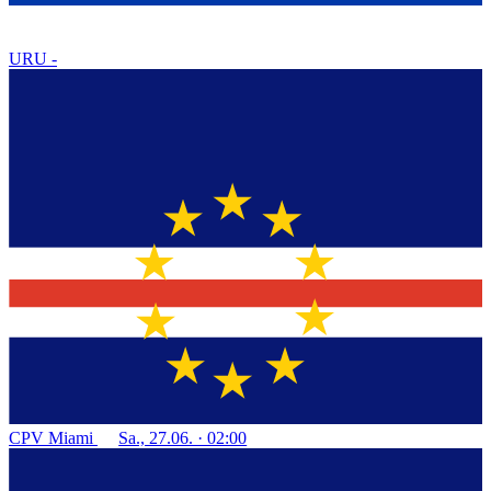
URU
-
CPV
Miami
Sa., 27.06. · 02:00