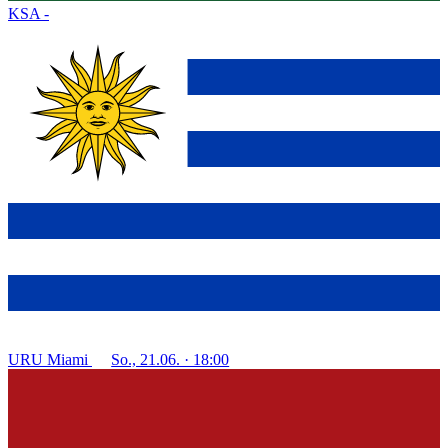
KSA
-
URU
Miami
So., 21.06. · 18:00