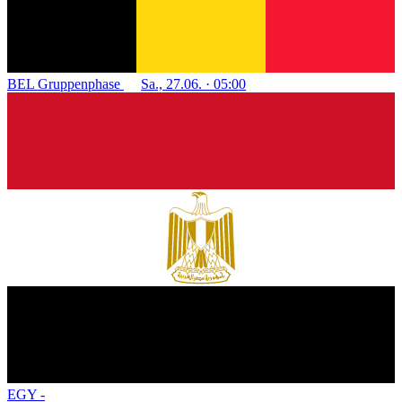
BEL
Gruppenphase
Sa., 27.06. · 05:00
EGY
-