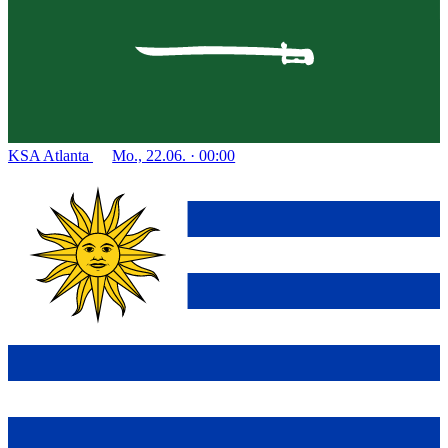
KSA
Atlanta
Mo., 22.06. · 00:00