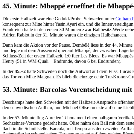
45. Minute: Mbappé eroeffnet die Mbapp
Die erste Halbzeit war eine Geduld-Probe. Schweden unter
Graham P
konsequent zur Mitte hinter Yasin Ayari ein, und die Innenverteidig
Frankreich hatte in den ersten 30 Minuten zwar Ballbesitz-Werte ue
Adrien Rabiot in der 31. Minute waren die einzigen Halbchancen.
Dann kam die Aktion vor der Pause. Dembélé liess in der 44. Minute
und legte mit dem Aussenrist quer auf Mbappé, der zwischen Lagerbi
Schluss-Zeit der ersten Halbzeit, 1:0 fuer Les Bleus. Es war Mbappé
Henry (51 in WM-Quali + Endrunde, davon 6 bei Endrunden).
In der
45.+2
hatte Schweden noch die Antwort auf dem Fuss: Lucas Ber
das Tor von Mike Maignan. Es blieb die einzige echte Tre-Kronor-Gro
53. Minute: Barcolas Vorentscheidung mit 
Deschamps hatte den Schweden mit der Halbzeit-Ansprache offenbar di
den schwedischen Aufbau, und Michael Olise rueckte auf seine Liebli
In der 53. Minute fing Aurelien Tchouameni einen halbgaren Vertikal-B
Sechzehner-Vorzone gedreht hatte. Olise nahm den Ball mit dem erst
flach in die Schnittstelle. Barcola, mit Tempo aus dem zweiten Aufba
Zetterström im schwedischen Tor war zu spaet auf dem rechten Pfoste