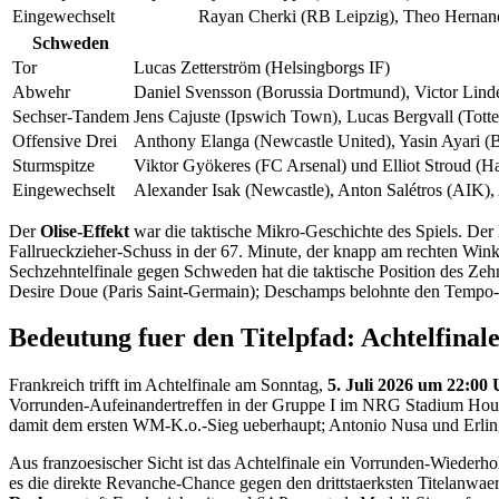
Eingewechselt
Rayan Cherki (RB Leipzig), Theo Hernand
Schweden
Tor
Lucas Zetterström (Helsingborgs IF)
Abwehr
Daniel Svensson (Borussia Dortmund), Victor Lind
Sechser-Tandem
Jens Cajuste (Ipswich Town), Lucas Bergvall (Tot
Offensive Drei
Anthony Elanga (Newcastle United), Yasin Ayari (B
Sturmspitze
Viktor Gyökeres (FC Arsenal) und Elliot Stroud (
Eingewechselt
Alexander Isak (Newcastle), Anton Salétros (AIK), 
Der
Olise-Effekt
war die taktische Mikro-Geschichte des Spiels. De
Fallrueckzieher-Schuss in der 67. Minute, der knapp am rechten Wink
Sechzehntelfinale gegen Schweden hat die taktische Position des Zehn
Desire Doue (Paris Saint-Germain); Deschamps belohnte den Tempo-Aus
Bedeutung fuer den Titelpfad: Achtelfina
Frankreich trifft im Achtelfinale am Sonntag,
5. Juli 2026 um 22:0
Vorrunden-Aufeinandertreffen in der Gruppe I im NRG Stadium Hous
damit dem ersten WM-K.o.-Sieg ueberhaupt; Antonio Nusa und Erling
Aus franzoesischer Sicht ist das Achtelfinale ein Vorrunden-Wiederho
es die direkte Revanche-Chance gegen den drittstaerksten Titelanwa