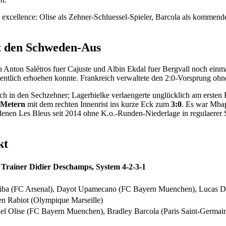
excellence: Olise als Zehner-Schluessel-Spieler, Barcola als kommend
t den Schweden-Aus
nton Salétros fuer Cajuste und Albin Ekdal fuer Bergvall noch einmal 
entlich erhoehen konnte. Frankreich verwaltete den 2:0-Vorsprung oh
ach in den Sechzehner; Lagerbielke verlaengerte unglücklich am ersten
 Metern
mit dem rechten Innenrist ins kurze Eck zum
3:0
. Es war Mbap
 denen Les Bleus seit 2014 ohne K.o.-Runden-Niederlage in regulaerer 
kt
Trainer Didier Deschamps, System 4-2-3-1
liba (FC Arsenal), Dayot Upamecano (FC Bayern Muenchen), Lucas Di
en Rabiot (Olympique Marseille)
 Olise (FC Bayern Muenchen), Bradley Barcola (Paris Saint-Germai