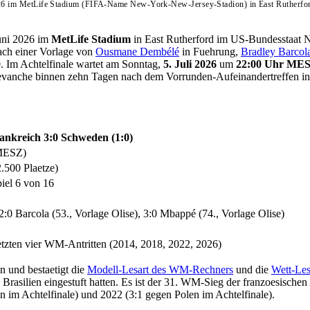
 im MetLife Stadium (FIFA-Name New-York-New-Jersey-Stadion) in East Rutherford. D
uni 2026 im
MetLife Stadium
in East Rutherford im US-Bundesstaat 
ch einer Vorlage von
Ousmane Dembélé
in Fuehrung,
Bradley Barcol
0. Im Achtelfinale wartet am Sonntag,
5. Juli 2026
um
22:00 Uhr ME
evanche binnen zehn Tagen nach dem Vorrunden-Aufeinandertreffen in
ankreich 3:0 Schweden (1:0)
 MESZ)
.500 Plaetze)
iel 6 von 16
:0 Barcola (53., Vorlage Olise), 3:0 Mbappé (74., Vorlage Olise)
letzten vier WM-Antritten (2014, 2018, 2022, 2026)
n und bestaetigt die
Modell-Lesart des WM-Rechners
und die
Wett-Les
nd Brasilien eingestuft hatten. Es ist der 31. WM-Sieg der franzoesisc
n im Achtelfinale) und 2022 (3:1 gegen Polen im Achtelfinale).