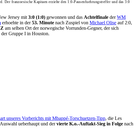
er franzoesische Kapitaen erzielte den 1:0-Pausenfuehrungstreffer und das 3:0
New Jersey mit
3:0 (1:0)
gewonnen und das
Achtelfinale
der
WM
a
erhoehte in der
53. Minute
nach Zuspiel von
Michael Olise
auf 2:0,
SZ
am selben Ort der norwegische Vorrunden-Gegner, der sich
 der Gruppe I in Houston.
art unseres Vorberichts mit Mbappé-Torschuetzen-Tipp
, die Les
hen Auswahl ueberhaupt und der
vierte K.o.-Auftakt-Sieg in Folge
nach