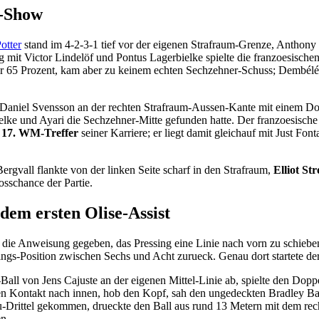
é-Show
otter
stand im 4-2-3-1 tief vor der eigenen Strafraum-Grenze, Anthon
ung mit Victor Lindelöf und Pontus Lagerbielke spielte die franzoesisc
ber 65 Prozent, kam aber zu keinem echten Sechzehner-Schuss; Dembélé
 Daniel Svensson an der rechten Strafraum-Aussen-Kante mit einem Do
elke und Ayari die Sechzehner-Mitte gefunden hatte. Der franzoesisch
s
17. WM-Treffer
seiner Karriere; er liegt damit gleichauf mit Just Fo
gvall flankte von der linken Seite scharf in den Strafraum,
Elliot St
sschance der Partie.
dem ersten Olise-Assist
e Anweisung gegeben, das Pressing eine Linie nach vorn zu schieben - 
ngs-Position zwischen Sechs und Acht zurueck. Genau dort startete der
all von Jens Cajuste an der eigenen Mittel-Linie ab, spielte den Doppe
en Kontakt nach innen, hob den Kopf, sah den ungedeckten Bradley Bar
u-Drittel gekommen, drueckte den Ball aus rund 13 Metern mit dem rech
n.