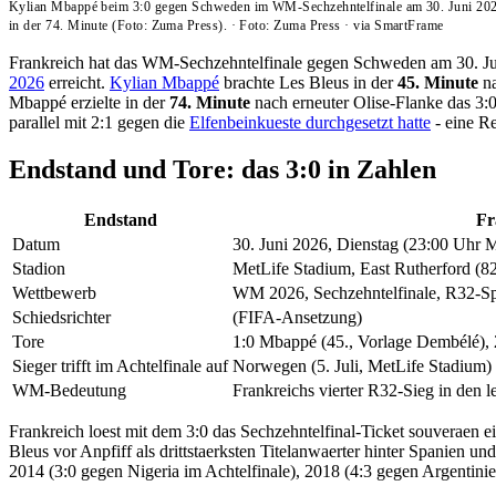
Kylian Mbappé beim 3:0 gegen Schweden im WM-Sechzehntelfinale am 30. Juni 2026
in der 74. Minute (Foto: Zuma Press).
·
Foto: Zuma Press
·
via SmartFrame
Frankreich hat das WM-Sechzehntelfinale gegen Schweden am 30. J
2026
erreicht.
Kylian Mbappé
brachte Les Bleus in der
45. Minute
na
Mbappé erzielte in der
74. Minute
nach erneuter Olise-Flanke das 3:
parallel mit 2:1 gegen die
Elfenbeinkueste durchgesetzt hatte
- eine R
Endstand und Tore: das 3:0 in Zahlen
Endstand
Fr
Datum
30. Juni 2026, Dienstag (23:00 Uhr
Stadion
MetLife Stadium, East Rutherford (82
Wettbewerb
WM 2026, Sechzehntelfinale, R32-Sp
Schiedsrichter
(FIFA-Ansetzung)
Tore
1:0 Mbappé (45., Vorlage Dembélé), 2
Sieger trifft im Achtelfinale auf
Norwegen (5. Juli, MetLife Stadium)
WM-Bedeutung
Frankreichs vierter R32-Sieg in den 
Frankreich loest mit dem 3:0 das Sechzehntelfinal-Ticket souveraen ei
Bleus vor Anpfiff als drittstaerksten Titelanwaerter hinter Spanien u
2014 (3:0 gegen Nigeria im Achtelfinale), 2018 (4:3 gegen Argentinie