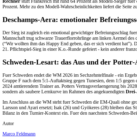
Rechner
stuft Frankreich mit rund 64 Prozent als Modell-Sieger fue
Prozent. Mehr zu den Modell-Wahrscheinlichkeiten liefert die Seite 
Deschamps-Aera: emotionaler Befreiungs
Der Sieg ist zugleich ein emotional gewichtiger Befreiungsschlag fue
Mannschaft trug schwarze Trauerflorrohrlinge am linken Aermel des 
(“Wir wollten ihm das Happy End geben, das er sich verdient hat”). 
21. Pflichtspiel-Sieg in einer K.o.-Runde gefeiert - kein anderer franzo
Schweden-Lesart: das Aus und der Potter
Fuer Schweden endet die WM 2026 im Sechzehntelfinale - ein Ergebnis
Gruppe F nach dem 5:1-Auftaktsieg gegen Tunesien, dem 1:5 gegen di
2024 amtierendem Trainer an. Potters Vertragsverlaengerung bis 2028
sondern als saubere Lernkurve im Rahmen des angekuendigten
Drei
Im Anschluss an die WM steht fuer Schweden die EM-Quali ohne gross
Larsson und Ayari ersetzt; Isak (26) und Gyökeres (28) bleiben das
Bilanz in den Turnier-Kontext ein. Fuer den naechsten Schweden-Be
Autor
Marco Feldmann