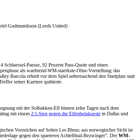
abriel Gudmundsson (Leeds United)
4 Schluessel-Paesse, 92 Prozent Pass-Quote und einen
uppenphase als waehrend-WM-staerkste-Olise-Vorstellung; das
ey Barcola erhielt vor dem Spiel ueberraschend den Startplatz statt
fer seiner Karriere quittierte.
gegnung mit der Solbakken-Elf binnen zehn Tagen nach dem
ittag mit einem
2:1-Sieg gegen die Elfenbeinkueste
in Dallas und
ischen Vorzeichen auf Seiten Les Bleus; aus norwegischer Sicht ist
Niederlage gegen den spaeteren Achtelfinal-Bezwinger”. Der
WM-