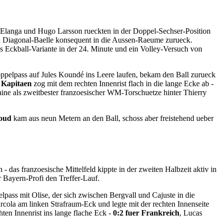
y Elanga und Hugo Larsson rueckten in der Doppel-Sechser-Position
hen Diagonal-Baelle konsequent in die Aussen-Raeume zurueck.
s Eckball-Variante in der 24. Minute und ein Volley-Versuch von
ppelpass auf Jules Koundé ins Leere laufen, bekam den Ball zurueck
e
Kapitaen
zog mit dem rechten Innenrist flach in die lange Ecke ab -
ntaine als zweitbester franzoesischer WM-Torschuetze hinter Thierry
roud
kam aus neun Metern an den Ball, schoss aber freistehend ueber
das franzoesische Mittelfeld kippte in der zweiten Halbzeit aktiv in
 Bayern-Profi den Treffer-Lauf.
lpass mit Olise, der sich zwischen Bergvall und Cajuste in die
cola am linken Strafraum-Eck und legte mit der rechten Innenseite
ten Innenrist ins lange flache Eck -
0:2 fuer Frankreich
, Lucas