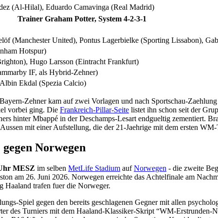
ez (Al-Hilal), Eduardo Camavinga (Real Madrid)
Trainer Graham Potter, System 4-2-3-1
elöf (Manchester United), Pontus Lagerbielke (Sporting Lissabon), G
tenham Hotspur)
righton), Hugo Larsson (Eintracht Frankfurt)
Hammarby IF, als Hybrid-Zehner)
Albin Ekdal (Spezia Calcio)
r Bayern-Zehner kam auf zwei Vorlagen und nach Sportschau-Zaehlung 
el vorbei ging. Die
Frankreich-Pillar-Seite
listet ihn schon seit der Gr
ers hinter Mbappé in der Deschamps-Lesart endgueltig zementiert. Bradl
sen mit einer Aufstellung, die der 21-Jaehrige mit dem ersten WM-Tref
le gegen Norwegen
0 Uhr MESZ
im selben
MetLife Stadium
auf
Norwegen
- die zweite Be
ton am 26. Juni 2026. Norwegen erreichte das Achtelfinale am Nachm
 Haaland trafen fuer die Norweger.
lungs-Spiel gegen den bereits geschlagenen Gegner mit allen psycholog
erter des Turniers mit dem Haaland-Klassiker-Skript “WM-Erstrunden-