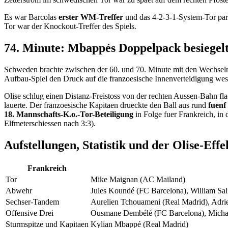
Es war Barcolas
erster WM-Treffer
und das 4-2-3-1-System-Tor par 
Tor war der Knockout-Treffer des Spiels.
74. Minute: Mbappés Doppelpack besiegel
Schweden brachte zwischen der 60. und 70. Minute mit den Wechseln A
Aufbau-Spiel den Druck auf die franzoesische Innenverteidigung wes
Olise schlug einen Distanz-Freistoss von der rechten Aussen-Bahn fl
lauerte. Der franzoesische Kapitaen drueckte den Ball aus rund
fuenf
18. Mannschafts-K.o.-Tor-Beteiligung
in Folge fuer Frankreich, in
Elfmeterschiessen nach 3:3).
Aufstellungen, Statistik und der Olise-Effe
Frankreich
Tor
Mike Maignan (AC Mailand)
Abwehr
Jules Koundé (FC Barcelona), William Sa
Sechser-Tandem
Aurelien Tchouameni (Real Madrid), Adri
Offensive Drei
Ousmane Dembélé (FC Barcelona), Michael
Sturmspitze und Kapitaen
Kylian Mbappé (Real Madrid)