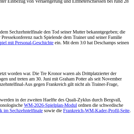
unter Einbezug von Verlaengerung und Elfmeterschiessen bei rund 28
r dem Sechzehntelfinale den Tod seiner Mutter bekanntgegeben; die
 Pressekonferenz nach Spielende dem Trainer und seiner Familie
piel mit Personal-Geschichte
ein. Mit dem 3:0 hat Deschamps seinen
zt worden war. Die Tre Kronor waren als Drittplatzierter der
gen und treten am 30. Juni mit Graham Potter als seit November
hntelfinal-Aus gegen Frankreich gilt nicht als Trainer-Frage,
werden in der zweiten Haelfte des Quali-Zyklus durch Bergvall,
ronologische
WM-2026-Spielplan-Modul
ordnen die schwedische
k im Sechzehntelfinale
sowie die
Frankreich-WM-Kader-Profil-Seite
.