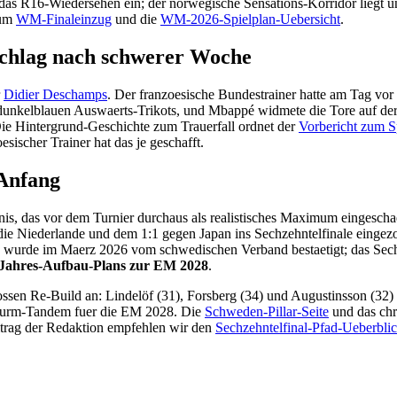
r das R16-Wiedersehen ein; der norwegische Sensations-Korridor liegt 
zum
WM-Finaleinzug
und die
WM-2026-Spielplan-Uebersicht
.
schlag nach schwerer Woche
r
Didier Deschamps
. Der franzoesische Bundestrainer hatte am Tag vo
dunkelblauen Auswaerts-Trikots, und Mbappé widmete die Tore auf der
Die Hintergrund-Geschichte zum Trauerfall ordnet der
Vorbericht zum S
esischer Trainer hat das je geschafft.
-Anfang
, das vor dem Turnier durchaus als realistisches Maximum eingeschaet
e Niederlande und dem 1:1 gegen Japan ins Sechzehntelfinale eingezo
 wurde im Maerz 2026 vom schwedischen Verband bestaetigt; das Sechze
-Jahres-Aufbau-Plans zur EM 2028
.
en Re-Build an: Lindelöf (31), Forsberg (34) und Augustinsson (32) 
 Sturm-Tandem fuer die EM 2028. Die
Schweden-Pillar-Seite
und das ch
itrag der Redaktion empfehlen wir den
Sechzehntelfinal-Pfad-Ueberblic