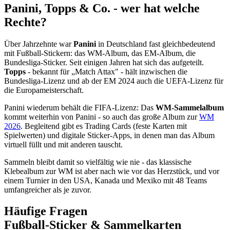
Panini, Topps & Co. - wer hat welche
Rechte?
Über Jahrzehnte war
Panini
in Deutschland fast gleichbedeutend
mit Fußball-Stickern: das WM-Album, das EM-Album, die
Bundesliga-Sticker. Seit einigen Jahren hat sich das aufgeteilt.
Topps
- bekannt für „Match Attax" - hält inzwischen die
Bundesliga-Lizenz und ab der EM 2024 auch die UEFA-Lizenz für
die Europameisterschaft.
Panini wiederum behält die FIFA-Lizenz: Das
WM-Sammelalbum
kommt weiterhin von Panini - so auch das große Album zur
WM
2026
. Begleitend gibt es Trading Cards (feste Karten mit
Spielwerten) und digitale Sticker-Apps, in denen man das Album
virtuell füllt und mit anderen tauscht.
Sammeln bleibt damit so vielfältig wie nie - das klassische
Klebealbum zur WM ist aber nach wie vor das Herzstück, und vor
einem Turnier in den USA, Kanada und Mexiko mit 48 Teams
umfangreicher als je zuvor.
Häufige Fragen
Fußball-Sticker & Sammelkarten