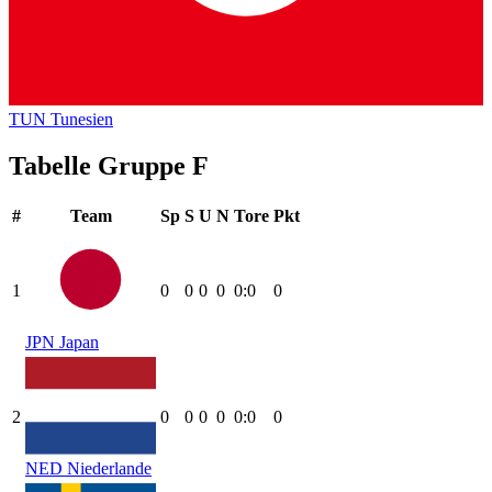
TUN
Tunesien
Tabelle Gruppe F
#
Team
Sp
S
U
N
Tore
Pkt
1
0
0
0
0
0:0
0
JPN
Japan
2
0
0
0
0
0:0
0
NED
Niederlande