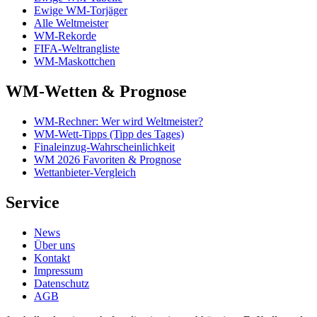
Ewige WM-Torjäger
Alle Weltmeister
WM-Rekorde
FIFA-Weltrangliste
WM-Maskottchen
WM-Wetten & Prognose
WM-Rechner: Wer wird Weltmeister?
WM-Wett-Tipps (Tipp des Tages)
Finaleinzug-Wahrscheinlichkeit
WM 2026 Favoriten & Prognose
Wettanbieter-Vergleich
Service
News
Über uns
Kontakt
Impressum
Datenschutz
AGB