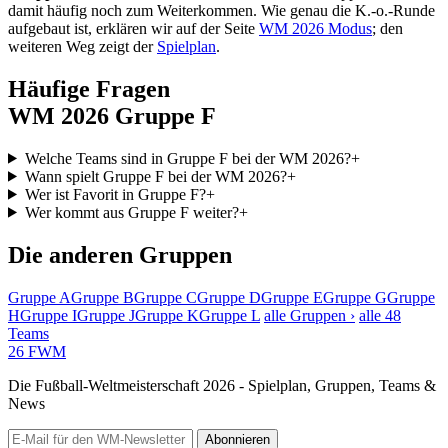
damit häufig noch zum Weiterkommen. Wie genau die K.-o.-Runde
aufgebaut ist, erklären wir auf der Seite
WM 2026 Modus
; den
weiteren Weg zeigt der
Spielplan
.
Häufige Fragen
WM 2026 Gruppe F
Welche Teams sind in Gruppe F bei der WM 2026?
+
Wann spielt Gruppe F bei der WM 2026?
+
Wer ist Favorit in Gruppe F?
+
Wer kommt aus Gruppe F weiter?
+
Die anderen Gruppen
Gruppe A
Gruppe B
Gruppe C
Gruppe D
Gruppe E
Gruppe G
Gruppe
H
Gruppe I
Gruppe J
Gruppe K
Gruppe L
alle Gruppen ›
alle 48
Teams
26
FWM
Die Fußball-Weltmeisterschaft 2026 - Spielplan, Gruppen, Teams &
News
Abonnieren