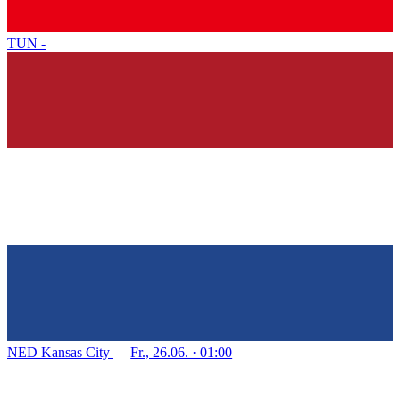
TUN
-
NED
Kansas City
Fr., 26.06. · 01:00