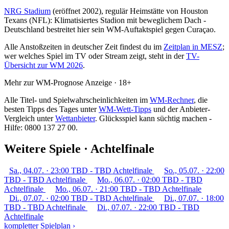
NRG Stadium
(eröffnet 2002), regulär Heimstätte von Houston
Texans (NFL): Klimatisiertes Stadion mit beweglichem Dach -
Deutschland bestreitet hier sein WM-Auftaktspiel gegen Curaçao.
Alle Anstoßzeiten in deutscher Zeit findest du im
Zeitplan in MESZ
;
wer welches Spiel im TV oder Stream zeigt, steht in der
TV-
Übersicht zur WM 2026
.
Mehr zur WM-Prognose
Anzeige · 18+
Alle Titel- und Spielwahrscheinlichkeiten im
WM-Rechner
, die
besten Tipps des Tages unter
WM-Wett-Tipps
und der Anbieter-
Vergleich unter
Wettanbieter
.
Glücksspiel kann süchtig machen -
Hilfe: 0800 137 27 00.
Weitere Spiele · Achtelfinale
Sa., 04.07. · 23:00
TBD
-
TBD
Achtelfinale
So., 05.07. · 22:00
TBD
-
TBD
Achtelfinale
Mo., 06.07. · 02:00
TBD
-
TBD
Achtelfinale
Mo., 06.07. · 21:00
TBD
-
TBD
Achtelfinale
Di., 07.07. · 02:00
TBD
-
TBD
Achtelfinale
Di., 07.07. · 18:00
TBD
-
TBD
Achtelfinale
Di., 07.07. · 22:00
TBD
-
TBD
Achtelfinale
kompletter Spielplan ›