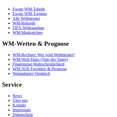
Ewige WM-Tabelle
Ewige WM-Torjäger
Alle Weltmeister
WM-Rekorde
FIFA-Weltrangliste
WM-Maskottchen
WM-Wetten & Prognose
WM-Rechner: Wer wird Weltmeister?
WM-Wett-Tipps (Tipp des Tages)
Finaleinzug-Wahrscheinlichkeit
WM 2026 Favoriten & Prognose
Wettanbieter-Vergleich
Service
News
Über uns
Kontakt
Impressum
Datenschutz