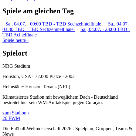
Spiele am gleichen Tag
Sa., 04.07. · 00:00
TBD
-
TBD
Sechzehntelfinale
Sa., 04.07. ·
03:30
TBD
-
TBD
Sechzehntelfinale
Sa., 04.07. · 23:00
TBD
-
TBD
Achtelfinale
Spiele heute ›
Spielort
NRG Stadium
Houston, USA · 72.000 Plätze · 2002
Heimstätte: Houston Texans (NFL)
Klimatisiertes Stadion mit beweglichem Dach - Deutschland
bestreitet hier sein WM-Auftaktspiel gegen Curaçao.
zum Stadion ›
26
FWM
Die Fußball-Weltmeisterschaft 2026 - Spielplan, Gruppen, Teams &
News