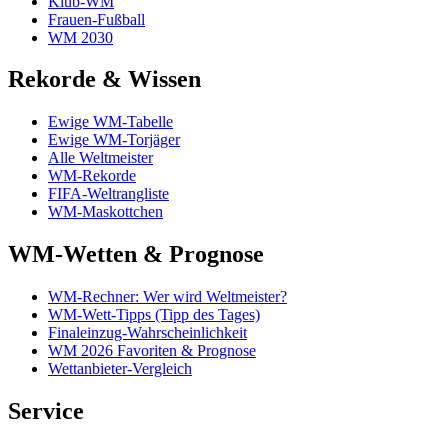
Klub-WM
Frauen-Fußball
WM 2030
Rekorde & Wissen
Ewige WM-Tabelle
Ewige WM-Torjäger
Alle Weltmeister
WM-Rekorde
FIFA-Weltrangliste
WM-Maskottchen
WM-Wetten & Prognose
WM-Rechner: Wer wird Weltmeister?
WM-Wett-Tipps (Tipp des Tages)
Finaleinzug-Wahrscheinlichkeit
WM 2026 Favoriten & Prognose
Wettanbieter-Vergleich
Service