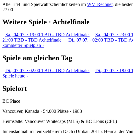
Alle Titel- und Spielwahrscheinlichkeiten im
WM-Rechner
, die best
27 00.
Weitere Spiele · Achtelfinale
Sa., 04.07. · 19:00
TBD
-
TBD
Achtelfinale
Sa., 04.07. · 23:00
21:00
TBD
-
TBD
Achtelfinale
Di., 07.07. · 02:00
TBD
-
TBD
Ac
kompletter Spielplan ›
Spiele am gleichen Tag
Di., 07.07. · 02:00
TBD
-
TBD
Achtelfinale
Di., 07.07. · 18:00
Spiele heute ›
Spielort
BC Place
Vancouver, Kanada · 54.000 Plätze · 1983
Heimstätte: Vancouver Whitecaps (MLS) & BC Lions (CFL)
Innenstadtnah mit einziehbarem Dach (Umbau 2011); Heimat der Va