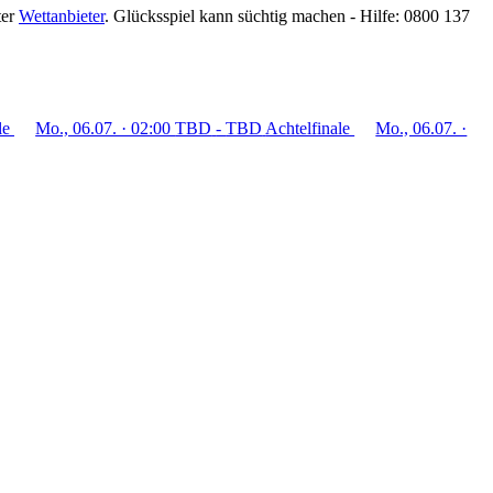
ter
Wettanbieter
.
Glücksspiel kann süchtig machen - Hilfe: 0800 137
le
Mo., 06.07. · 02:00
TBD
-
TBD
Achtelfinale
Mo., 06.07. ·