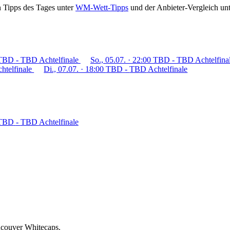
en Tipps des Tages unter
WM-Wett-Tipps
und der Anbieter-Vergleich un
TBD
-
TBD
Achtelfinale
So., 05.07. · 22:00
TBD
-
TBD
Achtelfina
htelfinale
Di., 07.07. · 18:00
TBD
-
TBD
Achtelfinale
TBD
-
TBD
Achtelfinale
ncouver Whitecaps.