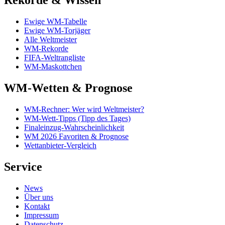
Rekorde & Wissen
Ewige WM-Tabelle
Ewige WM-Torjäger
Alle Weltmeister
WM-Rekorde
FIFA-Weltrangliste
WM-Maskottchen
WM-Wetten & Prognose
WM-Rechner: Wer wird Weltmeister?
WM-Wett-Tipps (Tipp des Tages)
Finaleinzug-Wahrscheinlichkeit
WM 2026 Favoriten & Prognose
Wettanbieter-Vergleich
Service
News
Über uns
Kontakt
Impressum
Datenschutz