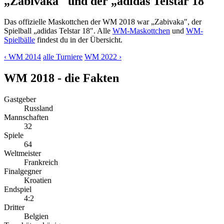
„Zabivaka" und der „adidas Telstar 18"
Das offizielle Maskottchen der WM 2018 war „Zabivaka", der
Spielball „adidas Telstar 18". Alle
WM-Maskottchen
und
WM-
Spielbälle
findest du in der Übersicht.
‹ WM 2014
alle Turniere
WM 2022 ›
WM 2018 - die Fakten
Gastgeber
Russland
Mannschaften
32
Spiele
64
Weltmeister
Frankreich
Finalgegner
Kroatien
Endspiel
4:2
Dritter
Belgien