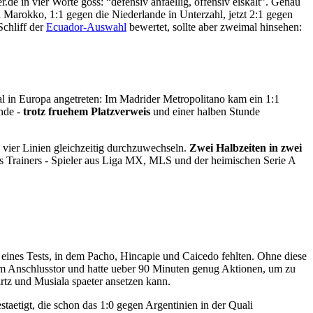
r.de in vier Worte goss: “defensiv anfaellig, offensiv eiskalt”. Genau
Marokko, 1:1 gegen die Niederlande in Unterzahl, jetzt 2:1 gegen
Schliff der
Ecuador-Auswahl
bewertet, sollte aber zweimal hinsehen:
 in Europa angetreten: Im Madrider Metropolitano kam ein 1:1
ande -
trotz fruehem Platzverweis
und einer halben Stunde
 vier Linien gleichzeitig durchzuwechseln.
Zwei Halbzeiten in zwei
es Trainers - Spieler aus Liga MX, MLS und der heimischen Serie A
t eines Tests, in dem Pacho, Hincapie und Caicedo fehlten. Ohne diese
 Anschlusstor und hatte ueber 90 Minuten genug Aktionen, um zu
rtz und Musiala spaeter ansetzen kann.
aetigt, die schon das 1:0 gegen Argentinien in der Quali