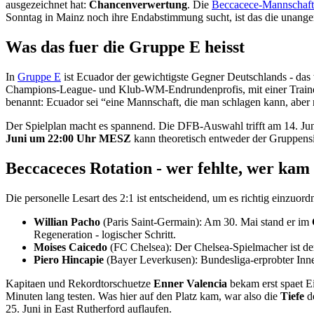
ausgezeichnet hat:
Chancenverwertung
. Die
Beccacece-Mannschaft
Sonntag in Mainz noch ihre Endabstimmung sucht, ist das die unang
Was das fuer die Gruppe E heisst
In
Gruppe E
ist Ecuador der gewichtigste Gegner Deutschlands - das w
Champions-League- und Klub-WM-Endrundenprofis, mit einer Trainer-
benannt: Ecuador sei “eine Mannschaft, die man schlagen kann, aber n
Der Spielplan macht es spannend. Die DFB-Auswahl trifft am 14. Jun
Juni um 22:00 Uhr MESZ
kann theoretisch entweder der Gruppensi
Beccaceces Rotation - wer fehlte, wer kam
Die personelle Lesart des 2:1 ist entscheidend, um es richtig einzuor
Willian Pacho
(Paris Saint-Germain): Am 30. Mai stand er im
Regeneration - logischer Schritt.
Moises Caicedo
(FC Chelsea): Der Chelsea-Spielmacher ist d
Piero Hincapie
(Bayer Leverkusen): Bundesliga-erprobter Innen
Kapitaen und Rekordtorschuetze
Enner Valencia
bekam erst spaet E
Minuten lang testen. Was hier auf den Platz kam, war also die
Tiefe
de
25. Juni in East Rutherford auflaufen.