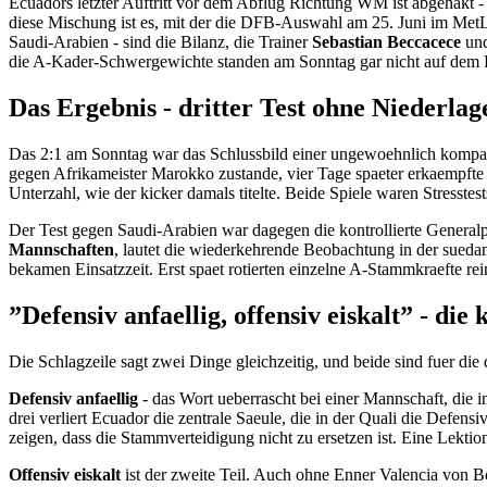
Ecuadors letzter Auftritt vor dem Abflug Richtung WM ist abgehakt 
diese Mischung ist es, mit der die DFB-Auswahl am 25. Juni im MetL
Saudi-Arabien - sind die Bilanz, die Trainer
Sebastian Beccacece
und
die A-Kader-Schwergewichte standen am Sonntag gar nicht auf dem P
Das Ergebnis - dritter Test ohne Niederlag
Das 2:1 am Sonntag war das Schlussbild einer ungewoehnlich kompak
gegen Afrikameister Marokko zustande, vier Tage spaeter erkaempfte
Unterzahl, wie der kicker damals titelte. Beide Spiele waren Stress
Der Test gegen Saudi-Arabien war dagegen die kontrollierte Generalp
Mannschaften
, lautet die wiederkehrende Beobachtung in der sueda
bekamen Einsatzzeit. Erst spaet rotierten einzelne A-Stammkraefte rei
”Defensiv anfaellig, offensiv eiskalt” - die
Die Schlagzeile sagt zwei Dinge gleichzeitig, und beide sind fuer die
Defensiv anfaellig
- das Wort ueberrascht bei einer Mannschaft, die i
drei verliert Ecuador die zentrale Saeule, die in der Quali die Defensi
zeigen, dass die Stammverteidigung nicht zu ersetzen ist. Eine Lekt
Offensiv eiskalt
ist der zweite Teil. Auch ohne Enner Valencia von Be