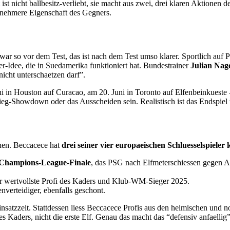
ist nicht ballbesitz-verliebt, sie macht aus zwei, drei klaren Aktione
enehmere Eigenschaft des Gegners.
ar so vor dem Test, das ist nach dem Test umso klarer. Sportlich auf 
Idee, die in Suedamerika funktioniert hat. Bundestrainer
Julian Nag
icht unterschaetzen darf”.
i in Houston auf Curacao, am 20. Juni in Toronto auf Elfenbeinkueste 
eg-Showdown oder das Ausscheiden sein. Realistisch ist das Endspiel 
dnen. Beccacece hat
drei seiner vier europaeischen Schluesselspieler
Champions-League-Finale
, das PSG nach Elfmeterschiessen gegen 
er wertvollste Profi des Kaders und Klub-WM-Sieger 2025.
verteidiger, ebenfalls geschont.
insatzzeit. Stattdessen liess Beccacece Profis aus den heimischen und
s Kaders, nicht die erste Elf. Genau das macht das “defensiv anfaellig