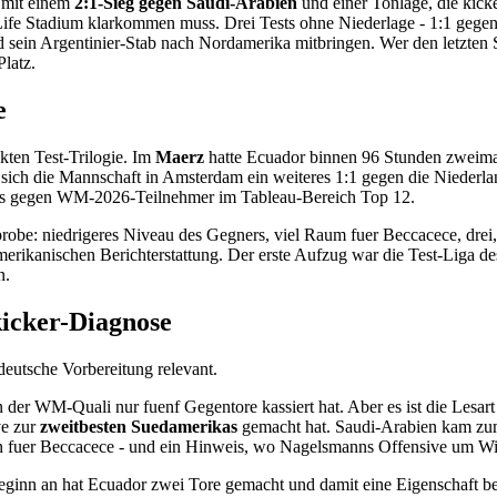
- mit einem
2:1-Sieg gegen Saudi-Arabien
und einer Tonlage, die kicke
ife Stadium klarkommen muss. Drei Tests ohne Niederlage - 1:1 gegen 
 sein Argentinier-Stab nach Nordamerika mitbringen. Wer den letzten 
latz.
e
ten Test-Trilogie. Im
Maerz
hatte Ecuador binnen 96 Stunden zweimal
 sich die Mannschaft in Amsterdam ein weiteres 1:1 gegen die Niederl
tests gegen WM-2026-Teilnehmer im Tableau-Bereich Top 12.
robe: niedrigeres Niveau des Gegners, viel Raum fuer Beccacece, drei,
merikanischen Berichterstattung. Der erste Aufzug war die Test-Liga d
n.
 kicker-Diagnose
 deutsche Vorbereitung relevant.
n der WM-Quali nur fuenf Gegentore kassiert hat. Aber es ist die Lesar
ve zur
zweitbesten Suedamerikas
gemacht hat. Saudi-Arabien kam zum
ion fuer Beccacece - und ein Hinweis, wo Nagelsmanns Offensive um Wi
ginn an hat Ecuador zwei Tore gemacht und damit eine Eigenschaft best