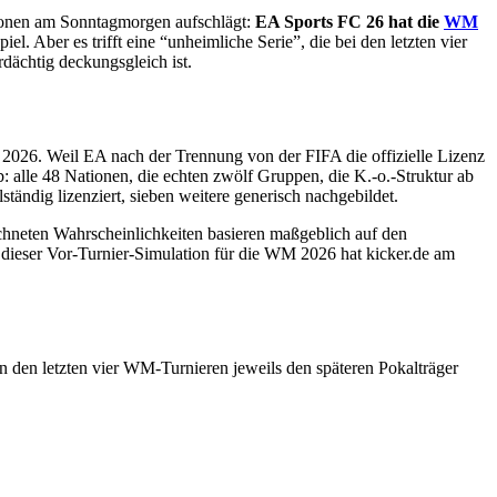
tionen am Sonntagmorgen aufschlägt:
EA Sports FC 26 hat die
WM
l. Aber es trifft eine “unheimliche Serie”, die bei den letzten vier
rdächtig deckungsgleich ist.
2026. Weil EA nach der Trennung von der FIFA die offizielle Lizenz
 alle 48 Nationen, die echten zwölf Gruppen, die K.-o.-Struktur ab
ndig lizenziert, sieben weitere generisch nachgebildet.
echneten Wahrscheinlichkeiten basieren maßgeblich auf den
is dieser Vor-Turnier-Simulation für die WM 2026 hat kicker.de am
n den letzten vier WM-Turnieren jeweils den späteren Pokalträger