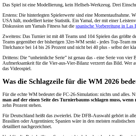
Das Spiel ist eine Modellierung, kein Hellseh-Werkzeug. Drei Einsch
Erstens: Die hinterlegten Spielerwerte sind eine Momentaufnahme. Wer 
USA hält, modelliert keine Statistik. Ein Yamal, der mit einer Leis
Diskussion um Yamals Fitness hat die
spanische Vorbereitung in Las
Zweitens: Das Turnier ist mit 48 Teams und 104 Spielen das größte d
Teams gegenüber der bisherigen 32er-WM senkt - jedes Top-Team muss
Titelchance bei 14 bis 26 Prozent und nicht bei 40 plus - selbst der 
Drittens: Die “unheimliche Serie” ist genau das - eine Serie von vie
Aufmerksamkeit für die Vier-aus-Vier-Bilanz verzerrt das Bild. Wer 
das Videospiel.
Was die Schlagzeile für die WM 2026 bede
Für die echte WM bedeutet die FC-26-Simulation: nichts und alles. Nic
man auf der einen Seite des Turnierbaums schlagen muss, wenn 
zehn Prozent stehen.
Für Deutschland heißt das zweierlei. Die DFB-Auswahl gehört in allen 
Brasilien oder Argentinien; Spanien wäre in den meisten realistischen
detailliert nachgezeichnet.