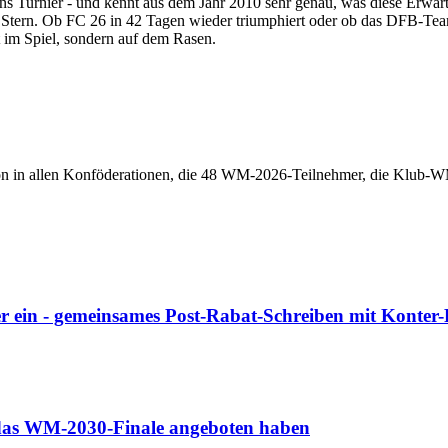
t ins Turnier - und kennt aus dem Jahr 2010 sehr genau, was diese Erw
 Stern. Ob FC 26 in 42 Tagen wieder triumphiert oder ob das DFB-Team, 
 im Spiel, sondern auf dem Rasen.
n in allen Konföderationen, die 48 WM-2026-Teilnehmer, die Klub-WM 
r ein - gemeinsames Post-Rabat-Schreiben mit Konter
o das WM-2030-Finale angeboten haben