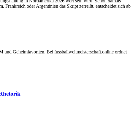
artungshaltung in Nordamerika 2026 wert sein wird. Schon damals
Frankreich oder Argentinien das Skript zerreißt, entscheidet sich ab
und Geheimfavoriten. Bei fussballweltmeisterschaft.online ordnet
-Rhetorik