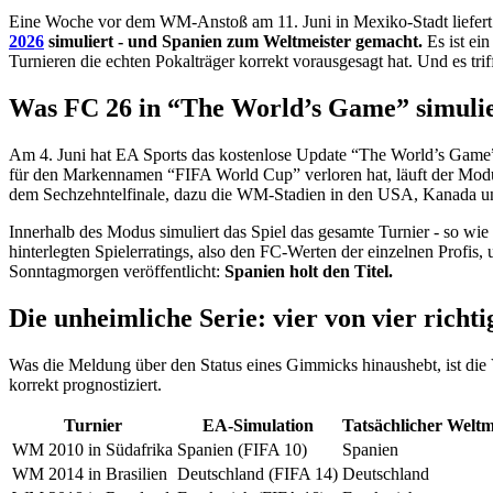
Eine Woche vor dem WM-Anstoß am 11. Juni in Mexiko-Stadt liefert a
2026
simuliert - und Spanien zum Weltmeister gemacht.
Es ist ein
Turnieren die echten Pokalträger korrekt vorausgesagt hat. Und es tri
Was FC 26 in “The World’s Game” simuli
Am 4. Juni hat EA Sports das kostenlose Update “The World’s Game”
für den Markennamen “FIFA World Cup” verloren hat, läuft der Modus 
dem Sechzehntelfinale, dazu die WM-Stadien in den USA, Kanada und 
Innerhalb des Modus simuliert das Spiel das gesamte Turnier - so wie
hinterlegten Spielerratings, also den FC-Werten der einzelnen Profis
Sonntagmorgen veröffentlicht:
Spanien holt den Titel.
Die unheimliche Serie: vier von vier richti
Was die Meldung über den Status eines Gimmicks hinaushebt, ist die 
korrekt prognostiziert.
Turnier
EA-Simulation
Tatsächlicher Weltm
WM 2010 in Südafrika
Spanien (FIFA 10)
Spanien
WM 2014 in Brasilien
Deutschland (FIFA 14)
Deutschland