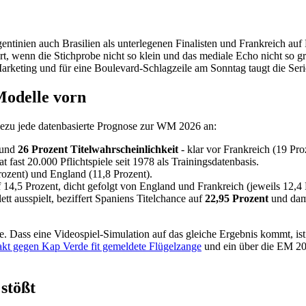
entinien auch Brasilien als unterlegenen Finalisten und Frankreich auf 
wert, wenn die Stichprobe nicht so klein und das mediale Echo nicht so
keting und für eine Boulevard-Schlagzeile am Sonntag taugt die Serie. 
Modelle vorn
hezu jede datenbasierte Prognose zur WM 2026 an:
rund
26 Prozent Titelwahrscheinlichkeit
- klar vor Frankreich (19 Pro
fast 20.000 Pflichtspiele seit 1978 als Trainingsdatenbasis.
rozent) und England (11,8 Prozent).
14,5 Prozent, dicht gefolgt von England und Frankreich (jeweils 12,4 
tt ausspielt, beziffert Spaniens Titelchance auf
22,95 Prozent
und dami
Dass eine Videospiel-Simulation auf das gleiche Ergebnis kommt, ist al
kt gegen Kap Verde fit gemeldete Flügelzange
und ein über die EM 202
stößt