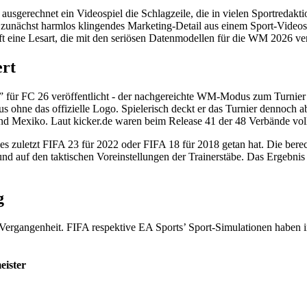
usgerechnet ein Videospiel die Schlagzeile, die in vielen Sportredak
 zunächst harmlos klingendes Marketing-Detail aus einem Sport-Videospie
fft eine Lesart, die mit den seriösen Datenmodellen für die WM 2026 ve
ert
 für FC 26 veröffentlicht - der nachgereichte WM-Modus zum Turnier 
ohne das offizielle Logo. Spielerisch deckt er das Turnier dennoch ab:
Mexiko. Laut kicker.de waren beim Release 41 der 48 Verbände vollstä
 es zuletzt FIFA 23 für 2022 oder FIFA 18 für 2018 getan hat. Die ber
, und auf den taktischen Voreinstellungen der Trainerstäbe. Das Ergebn
g
Vergangenheit. FIFA respektive EA Sports’ Sport-Simulationen haben i
eister