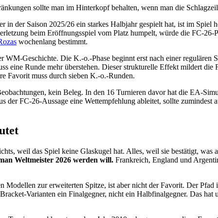
ränkungen sollte man im Hinterkopf behalten, wenn man die Schlagzeile
in der Saison 2025/26 ein starkes Halbjahr gespielt hat, ist im Spiel h
tenverletzung beim Eröffnungsspiel vom Platz humpelt, würde die FC-26
 Rozas
wochenlang bestimmt.
er WM-Geschichte. Die K.-o.-Phase beginnt erst nach einer regulären 
 eine Runde mehr überstehen. Dieser strukturelle Effekt mildert die
klare Favorit muss durch sieben K.-o.-Runden.
r Beobachtungen, kein Beleg. In den 16 Turnieren davor hat die EA-Simu
aus der FC-26-Aussage eine Wettempfehlung ableitet, sollte zumindest 
utet
hts, weil das Spiel keine Glaskugel hat. Alles, weil sie bestätigt, was
man Weltmeister 2026 werden will.
Frankreich, England und Argentini
Modellen zur erweiterten Spitze, ist aber nicht der Favorit. Der Pfad 
 Bracket-Varianten ein Finalgegner, nicht ein Halbfinalgegner. Das hat