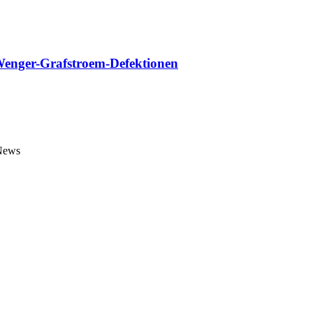
 Wenger-Grafstroem-Defektionen
 News