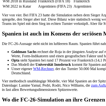
WM 2018 in Russland
Frankreich (FIFA 18)
Frankreich
WM 2022 in Katar
Argentinien (FIFA 23)
Argentinien
Vier von vier. Bei FIFA 23 hatte die Simulation neben dem Sieger Arg
spiegelte, den Sieger aber traf. Diese Bilanz wäre statistisch wenig 
Teams im Spiel mit dem Sieg im echten Turnier verknüpft. Aber für Mar
Spanien ist auch im Konsens der seriösen 
Die FC-26-Aussage steht nicht im luftleeren Raum. Spanien führt na
Goldman Sachs
rechnet die Roja in der jüngsten Analyse auf 
Werte, Form-Indikatoren und einen geografischen Faktor und hat 
Opta
sieht Spanien bei rund 17 Prozent vor Frankreich (14,1 P
Das Modell der
Universität Innsbruck
kommt für Spanien auf 
Unser eigener
WM-Rechner
, der das Turnier 50.000 Mal komple
Deutschland.
Vier methodisch unabhängige Modelle, vier Mal Spanien an der Spitze. 
Datenlage: Lamine Yamal, Pedri, Rodri, Nico Williams, die
zum Aufta
in fast allen Bewertungsdimensionen Spitzenwerte.
Wo die FC-26-Simulation an ihre Grenzen 