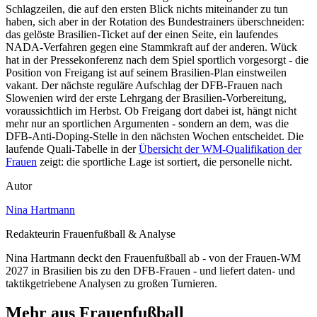
Schlagzeilen, die auf den ersten Blick nichts miteinander zu tun
haben, sich aber in der Rotation des Bundestrainers überschneiden:
das gelöste Brasilien-Ticket auf der einen Seite, ein laufendes
NADA-Verfahren gegen eine Stammkraft auf der anderen. Wück
hat in der Pressekonferenz nach dem Spiel sportlich vorgesorgt - die
Position von Freigang ist auf seinem Brasilien-Plan einstweilen
vakant. Der nächste reguläre Aufschlag der DFB-Frauen nach
Slowenien wird der erste Lehrgang der Brasilien-Vorbereitung,
voraussichtlich im Herbst. Ob Freigang dort dabei ist, hängt nicht
mehr nur an sportlichen Argumenten - sondern an dem, was die
DFB-Anti-Doping-Stelle in den nächsten Wochen entscheidet. Die
laufende Quali-Tabelle in der
Übersicht der WM-Qualifikation der
Frauen
zeigt: die sportliche Lage ist sortiert, die personelle nicht.
Autor
Nina Hartmann
Redakteurin Frauenfußball & Analyse
Nina Hartmann deckt den Frauenfußball ab - von der Frauen-WM
2027 in Brasilien bis zu den DFB-Frauen - und liefert daten- und
taktikgetriebene Analysen zu großen Turnieren.
Mehr aus Frauenfußball