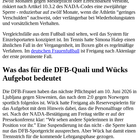
zwölf Monaten gegen Meldepflicht oder Erreichbarkeit verstößt,
riskiert nach Artikel 10.3.2 des NADA-Codes eine zweijährige
Sperre - reduzierbar auf zwölf Monate, wenn die Athletin “geringes
Verschulden” nachweist, oder verlängerbar bei Wiederholungstaten
und vorsätzlichem Verhalten.
Vergleichsfälle aus dem Fußball sind selten, weil das System für
Einzelsportarten konzipiert ist. Im Tennis hatte Simona Halep einen
ähnlichen Fall in der Vergangenheit, im Boxen gibt es regelmäßige
Verfahren. Im
deutschen Frauenfußball
ist Freigang nach Aktenlage
der erste prominente Fall.
Was das für die DFB-Quali und Wücks
Aufgebot bedeutet
Die DFB-Frauen haben das nächste Pflichtspiel am 10. Juni 2026 in
Ljubljana gegen Slowenien, das nach dem 2:0 gegen Norwegen
sportlich folgenlos ist. Wück hatte Freigang als Reservespielerin für
das Aufgebot mit dem Hinweis dabei, dass die Personalfrage offen
sei. Nach der NADA-Bestätigung am Freitag stellte er auf der
Pressekonferenz klar: “Wir sehen andere Spielerinnen in ihrer
Position vor ihr.” Eine Suspendierung ist das nicht - die Sperre kann
nur das DFB-Sportgericht aussprechen. Aber Wück hat damit einen
Trennstrich für die kommende Lehrgangsphase gezogen.