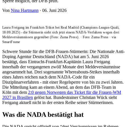
Sperre möglich, der DFB prüft.
Von
Nina Hartmann
·
06. Juni 2026
Laura Freigang im Frankfurt-Trikot bei Real Madrid (Champions-League-Quali,
18.09.2025) - die Stürmerin sieht sich jetzt einem NADA-Verfahren wegen drei
Meldeversäumnissen gegenüber (Foto: Zuma Press).
·
Foto: Zuma Press
·
via
SmartFrame
Schwere Stunde für die DFB-Frauen-Stürmerin: Die Nationale Anti-
Doping Agentur Deutschland (NADA) hat am 5. Juni 2026
bestätigt, dass Eintracht-Frankfurt-Kapitänin Laura Freigang
innerhalb der vergangenen zwölf Monate drei Meldeversäumnisse
angesammelt hat. Drei sogenannte Whereabouts-Strikes innerhalb
eines Jahres reichen nach dem NADA-Code für ein
Disziplinarverfahren - mit einer Regelsperre von bis zu zwei Jahren.
Die Mitteilung kam an einem Abend, an dem das DFB-Team in
Köln mit dem
2:0 gegen Norwegen das Ticket für die Frauen-WM
2027 in Brasilien
gelöst hat. Bundestrainer Christian Wück sieht
Freigang aktuell nicht in der ersten Reihe seiner Stürmerinnen.
Was die NADA bestätigt hat
Die NADA spricht offiziell von “drei Versäumnissen im Rahmen