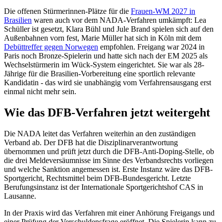
Die offenen Stürmerinnen-Plätze für die
Frauen-WM 2027 in
Brasilien
waren auch vor dem NADA-Verfahren umkämpft: Lea
Schüller ist gesetzt, Klara Bühl und Jule Brand spielen sich auf den
Außenbahnen vorn fest, Marie Müller hat sich in Köln mit dem
Debüttreffer gegen Norwegen
empfohlen. Freigang war 2024 in
Paris noch Bronze-Spielerin und hatte sich nach der EM 2025 als
Wechselstürmerin im Wück-System eingerichtet. Sie war als 28-
Jährige für die Brasilien-Vorbereitung eine sportlich relevante
Kandidatin - das wird sie unabhängig vom Verfahrensausgang erst
einmal nicht mehr sein.
Wie das DFB-Verfahren jetzt weitergeht
Die NADA leitet das Verfahren weiterhin an den zuständigen
Verband ab. Der DFB hat die Disziplinarverantwortung
übernommen und prüft jetzt durch die DFB-Anti-Doping-Stelle, ob
die drei Meldeversäumnisse im Sinne des Verbandsrechts vorliegen
und welche Sanktion angemessen ist. Erste Instanz wäre das DFB-
Sportgericht, Rechtsmittel beim DFB-Bundesgericht. Letzte
Berufungsinstanz ist der Internationale Sportgerichtshof CAS in
Lausanne.
In der Praxis wird das Verfahren mit einer Anhörung Freigangs und
einer Prüfung der Verschuldensfrage eröffnet. Die Spielerin kann zu