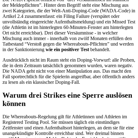
der Meldepflichten”. Hinter dem Begriff steht eine Mischung aus
zwei Kategorien, die der Welt-Anti-Doping-Code (WADA-Code) in
Artikel 2.4 zusammenfasst: ein Filing Failure (verspätet oder
unvollständig eingereichte Aufenthaltsmeldung) und ein Missed Test
(die Athletin ist im hinterlegten 60-Minuten-Fenster am hinterlegten
Ort nicht erreichbar). Drei dieser Versäumnisse - in welcher
Mischung auch immer - innerhalb von zwölf Monaten erfüllen den
Tatbestand “Verstoß gegen die Whereabouts-Pflichten” und werden
in der Sanktionierung
wie ein positiver Test
behandelt.
Ausdrücklich nicht im Raum steht ein Doping-Vorwurf: alle Proben,
die in dem Zeitraum tatsächlich genommen wurden, waren negativ.
Die NADA geht nicht von einer Manipulation aus. Das macht den
Fall sportrechtlich für die Spielerin angreifbar, aber öffentlich anders
zu lesen als ein klassischer Doping-Fall.
Warum drei Strikes eine Sperre auslösen
können
Die Whereabouts-Regelung gilt für Athletinnen und Athleten im
Registered Testing Pool. Sie müssen täglich ein einstündiges
Zeitfenster und einen Aufenthaltsort hinterlegen, an dem sie für eine
unangekündigte Kontrolle erreichbar sind. Wer dreimal binnen