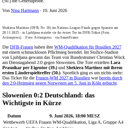
(50.) die Generalprobe.
Von
Nina Hartmann
·
10. Juni 2026
Shekiera Martinez (DFB, Nr. 18) im Nations-League-Finale gegen Spanien am
28.11.2025 - in Ljubljana erzielte sie ihr erstes Tor im DFB-Trikot (Foto:
Actionpress).
·
Foto: Actionpress
·
via SmartFrame
Die
DFB-Frauen
haben ihre
WM-Qualifikation für Brasilien 2027
mit einem schmucklosen Pflichtsieg beendet. Im Stožice-Stadion
von Ljubljana gewann das Team von Bundestrainer Christian Wück
am Dienstagabend 2:0 gegen Slowenien. Die Tore erzielten
Lara
Prasnikar per Eigentor (39.)
und
Shekiera Martinez mit ihrem
ersten Länderspieltreffer (50.)
. Sportlich ging es um nichts mehr:
Das Ticket für die
Frauen-WM 2027 in Brasilien
war
bereits durch
den 2:0-Heimsieg gegen Norwegen am 5. Juni in Köln gebucht
.
Slowenien 0:2 Deutschland: das
Wichtigste in Kürze
Datum
9. Juni 2026, 18:00 MESZ
Wettbewerb
UEFA Frauen WM-Qualifikation, Liga A, Gruppe A4