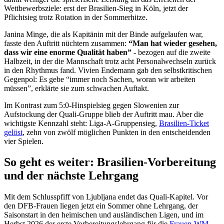
Wettbewerbsziele: erst der Brasilien-Sieg in Köln, jetzt der
Pflichtsieg trotz Rotation in der Sommerhitze.
Janina Minge, die als Kapitänin mit der Binde aufgelaufen war,
fasste den Auftritt nüchtern zusammen:
“Man hat wieder gesehen,
dass wir eine enorme Qualität haben”
- bezogen auf die zweite
Halbzeit, in der die Mannschaft trotz acht Personalwechseln zurück
in den Rhythmus fand. Vivien Endemann gab den selbstkritischen
Gegenpol: Es gebe “immer noch Sachen, woran wir arbeiten
müssen”, erklärte sie zum schwachen Auftakt.
Im Kontrast zum 5:0-Hinspielsieg gegen Slowenien zur
Aufstockung der Quali-Gruppe blieb der Auftritt mau. Aber die
wichtigste Kennzahl steht: Liga-A-Gruppensieg,
Brasilien-Ticket
gelöst
, zehn von zwölf möglichen Punkten in den entscheidenden
vier Spielen.
So geht es weiter: Brasilien-Vorbereitung
und der nächste Lehrgang
Mit dem Schlusspfiff von Ljubljana endet das Quali-Kapitel. Vor
den DFB-Frauen liegen jetzt ein Sommer ohne Lehrgang, der
Saisonstart in den heimischen und ausländischen Ligen, und im
Herbst 2026 der erste Vorbereitungslehrgang für die
Frauen-WM