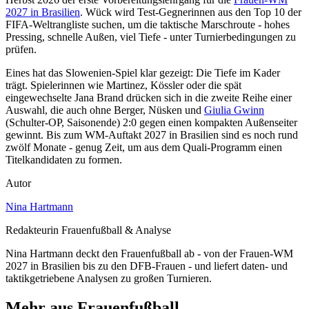
2027 in Brasilien
. Wück wird Test-Gegnerinnen aus den Top 10 der
FIFA-Weltrangliste suchen, um die taktische Marschroute - hohes
Pressing, schnelle Außen, viel Tiefe - unter Turnierbedingungen zu
prüfen.
Eines hat das Slowenien-Spiel klar gezeigt: Die Tiefe im Kader
trägt. Spielerinnen wie Martinez, Kössler oder die spät
eingewechselte Jana Brand drücken sich in die zweite Reihe einer
Auswahl, die auch ohne Berger, Nüsken und
Giulia Gwinn
(Schulter-OP, Saisonende) 2:0 gegen einen kompakten Außenseiter
gewinnt. Bis zum WM-Auftakt 2027 in Brasilien sind es noch rund
zwölf Monate - genug Zeit, um aus dem Quali-Programm einen
Titelkandidaten zu formen.
Autor
Nina Hartmann
Redakteurin Frauenfußball & Analyse
Nina Hartmann deckt den Frauenfußball ab - von der Frauen-WM
2027 in Brasilien bis zu den DFB-Frauen - und liefert daten- und
taktikgetriebene Analysen zu großen Turnieren.
Mehr aus Frauenfußball