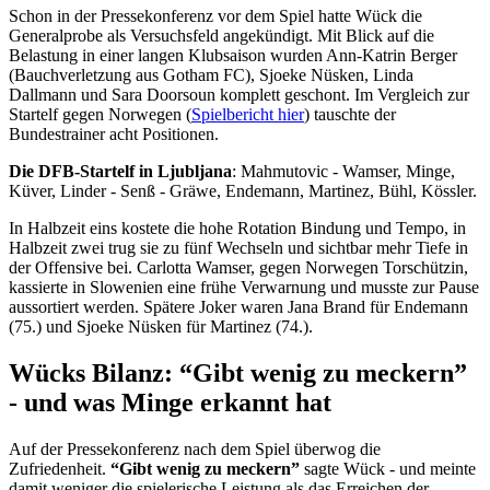
Schon in der Pressekonferenz vor dem Spiel hatte Wück die
Generalprobe als Versuchsfeld angekündigt. Mit Blick auf die
Belastung in einer langen Klubsaison wurden Ann-Katrin Berger
(Bauchverletzung aus Gotham FC), Sjoeke Nüsken, Linda
Dallmann und Sara Doorsoun komplett geschont. Im Vergleich zur
Startelf gegen Norwegen (
Spielbericht hier
) tauschte der
Bundestrainer acht Positionen.
Die DFB-Startelf in Ljubljana
: Mahmutovic - Wamser, Minge,
Küver, Linder - Senß - Gräwe, Endemann, Martinez, Bühl, Kössler.
In Halbzeit eins kostete die hohe Rotation Bindung und Tempo, in
Halbzeit zwei trug sie zu fünf Wechseln und sichtbar mehr Tiefe in
der Offensive bei. Carlotta Wamser, gegen Norwegen Torschützin,
kassierte in Slowenien eine frühe Verwarnung und musste zur Pause
aussortiert werden. Spätere Joker waren Jana Brand für Endemann
(75.) und Sjoeke Nüsken für Martinez (74.).
Wücks Bilanz: “Gibt wenig zu meckern”
- und was Minge erkannt hat
Auf der Pressekonferenz nach dem Spiel überwog die
Zufriedenheit.
“Gibt wenig zu meckern”
sagte Wück - und meinte
damit weniger die spielerische Leistung als das Erreichen der