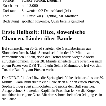
Spielort
Stožice-Stadion, Ljubljana
Zuschauer
rund 3.000
Endstand
Slowenien 0:2 Deutschland (0:1)
Tore
39. Prasnikar (Eigentor), 50. Martinez
Bedeutung
sportlich folgenlos, Quali bereits gesichert
Erste Halbzeit: Hitze, slowenische
Chancen, Linder über Bande
Bei sommerlichen 30 Grad starteten die Gastgeberinnen aus
Slowenien forsch. Maja Sternad schob in der 19. Minute zum
vermeintlichen 1:0 ein, doch der Treffer wurde wegen Abseits
zurückgenommen. In der 28. Minute scheiterte Lara Prasnikar nach
einem Patzer von DFB-Torhüterin Selina Mahmutovic frei vor dem
Tor, der Ball flog am Pfosten vorbei.
Der DFB-Elf in der Hitze die Spritzigkeit fehlte sichtbar - bis zur 39.
Minute. Klara Bühl drehte eine Ecke flach auf den ersten Pfosten,
Sophia Linder stieg am höchsten und nickte den Ball zum Tor.
Ausgerechnet Slowenien-Kapitänin Prasnikar lenkte die Kugel
unhaltbar ins eigene Netz. Mit dem schmeichelhaften 0:1 ging es in
die Pause.