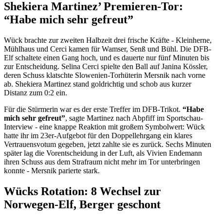
Shekiera Martinez’ Premieren-Tor:
“Habe mich sehr gefreut”
Wück brachte zur zweiten Halbzeit drei frische Kräfte - Kleinherne,
Mühlhaus und Cerci kamen für Wamser, Senß und Bühl. Die DFB-
Elf schaltete einen Gang hoch, und es dauerte nur fünf Minuten bis
zur Entscheidung. Selina Cerci spielte den Ball auf Janina Kössler,
deren Schuss klatschte Slowenien-Torhüterin Mersnik nach vorne
ab. Shekiera Martinez stand goldrichtig und schob aus kurzer
Distanz zum 0:2 ein.
Für die Stürmerin war es der erste Treffer im DFB-Trikot.
“Habe
mich sehr gefreut”
, sagte Martinez nach Abpfiff im Sportschau-
Interview - eine knappe Reaktion mit großem Symbolwert: Wück
hatte ihr im 23er-Aufgebot für den Doppellehrgang ein klares
Vertrauensvotum gegeben, jetzt zahlte sie es zurück. Sechs Minuten
später lag die Vorentscheidung in der Luft, als Vivien Endemann
ihren Schuss aus dem Strafraum nicht mehr im Tor unterbringen
konnte - Mersnik parierte stark.
Wücks Rotation: 8 Wechsel zur
Norwegen-Elf, Berger geschont