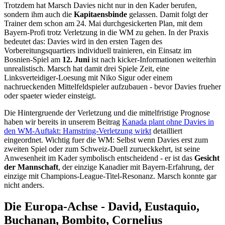
Trotzdem hat Marsch Davies nicht nur in den Kader berufen,
sondern ihm auch die
Kapitaensbinde
gelassen. Damit folgt der
Trainer dem schon am 24. Mai durchgesickerten Plan, mit dem
Bayern-Profi trotz Verletzung in die WM zu gehen. In der Praxis
bedeutet das: Davies wird in den ersten Tagen des
Vorbereitungsquartiers individuell trainieren, ein Einsatz im
Bosnien-Spiel am
12. Juni
ist nach kicker-Informationen weiterhin
unrealistisch. Marsch hat damit drei Spiele Zeit, eine
Linksverteidiger-Loesung mit Niko Sigur oder einem
nachrueckenden Mittelfeldspieler aufzubauen - bevor Davies frueher
oder spaeter wieder einsteigt.
Die Hintergruende der Verletzung und die mittelfristige Prognose
haben wir bereits in unserem Beitrag
Kanada plant ohne Davies in
den WM-Auftakt: Hamstring-Verletzung wirkt
detailliert
eingeordnet. Wichtig fuer die WM: Selbst wenn Davies erst zum
zweiten Spiel oder zum Schweiz-Duell zurueckkehrt, ist seine
Anwesenheit im Kader symbolisch entscheidend - er ist das
Gesicht
der Mannschaft
, der einzige Kanadier mit Bayern-Erfahrung, der
einzige mit Champions-League-Titel-Resonanz. Marsch konnte gar
nicht anders.
Die Europa-Achse - David, Eustaquio,
Buchanan, Bombito, Cornelius