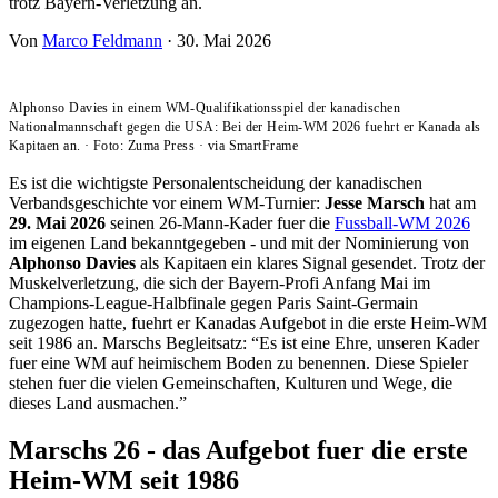
trotz Bayern-Verletzung an.
Von
Marco Feldmann
·
30. Mai 2026
Alphonso Davies in einem WM-Qualifikationsspiel der kanadischen
Nationalmannschaft gegen die USA: Bei der Heim-WM 2026 fuehrt er Kanada als
Kapitaen an.
·
Foto: Zuma Press
·
via SmartFrame
Es ist die wichtigste Personalentscheidung der kanadischen
Verbandsgeschichte vor einem WM-Turnier:
Jesse Marsch
hat am
29. Mai 2026
seinen 26-Mann-Kader fuer die
Fussball-WM 2026
im eigenen Land bekanntgegeben - und mit der Nominierung von
Alphonso Davies
als Kapitaen ein klares Signal gesendet. Trotz der
Muskelverletzung, die sich der Bayern-Profi Anfang Mai im
Champions-League-Halbfinale gegen Paris Saint-Germain
zugezogen hatte, fuehrt er Kanadas Aufgebot in die erste Heim-WM
seit 1986 an. Marschs Begleitsatz: “Es ist eine Ehre, unseren Kader
fuer eine WM auf heimischem Boden zu benennen. Diese Spieler
stehen fuer die vielen Gemeinschaften, Kulturen und Wege, die
dieses Land ausmachen.”
Marschs 26 - das Aufgebot fuer die erste
Heim-WM seit 1986