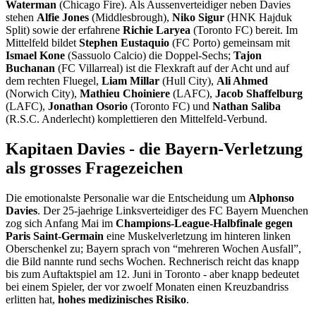
Waterman
(Chicago Fire). Als Aussenverteidiger neben Davies
stehen
Alfie Jones
(Middlesbrough),
Niko Sigur
(HNK Hajduk
Split) sowie der erfahrene
Richie Laryea
(Toronto FC) bereit. Im
Mittelfeld bildet
Stephen Eustaquio
(FC Porto) gemeinsam mit
Ismael Kone
(Sassuolo Calcio) die Doppel-Sechs;
Tajon
Buchanan
(FC Villarreal) ist die Flexkraft auf der Acht und auf
dem rechten Fluegel,
Liam Millar
(Hull City),
Ali Ahmed
(Norwich City),
Mathieu Choiniere
(LAFC),
Jacob Shaffelburg
(LAFC),
Jonathan Osorio
(Toronto FC) und
Nathan Saliba
(R.S.C. Anderlecht) komplettieren den Mittelfeld-Verbund.
Kapitaen Davies - die Bayern-Verletzung
als grosses Fragezeichen
Die emotionalste Personalie war die Entscheidung um
Alphonso
Davies
. Der 25-jaehrige Linksverteidiger des FC Bayern Muenchen
zog sich Anfang Mai im
Champions-League-Halbfinale gegen
Paris Saint-Germain
eine Muskelverletzung im hinteren linken
Oberschenkel zu; Bayern sprach von “mehreren Wochen Ausfall”,
die Bild nannte rund sechs Wochen. Rechnerisch reicht das knapp
bis zum Auftaktspiel am 12. Juni in Toronto - aber knapp bedeutet
bei einem Spieler, der vor zwoelf Monaten einen Kreuzbandriss
erlitten hat,
hohes medizinisches Risiko
.