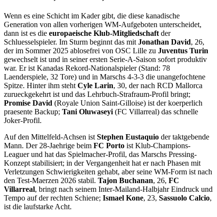
Wenn es eine Schicht im Kader gibt, die diese kanadische
Generation von allen vorherigen WM-Aufgeboten unterscheidet,
dann ist es die
europaeische Klub-Mitgliedschaft
der
Schluesselspieler. Im Sturm beginnt das mit
Jonathan David
, 26,
der im Sommer 2025 ablosefrei von OSC Lille zu
Juventus Turin
gewechselt ist und in seiner ersten Serie-A-Saison sofort produktiv
war. Er ist Kanadas Rekord-Nationalspieler (Stand: 78
Laenderspiele, 32 Tore) und in Marschs 4-3-3 die unangefochtene
Spitze. Hinter ihm steht
Cyle Larin
, 30, der nach RCD Mallorca
zurueckgekehrt ist und das Lehrbuch-Strafraum-Profil bringt;
Promise David
(Royale Union Saint-Gilloise) ist der koerperlich
praesente Backup;
Tani Oluwaseyi
(FC Villarreal) das schnelle
Joker-Profil.
Auf den Mittelfeld-Achsen ist
Stephen Eustaquio
der taktgebende
Mann. Der 28-Jaehrige beim
FC Porto
ist Klub-Champions-
Leaguer und hat das Spielmacher-Profil, das Marschs Pressing-
Konzept stabilisiert; in der Vergangenheit hat er nach Phasen mit
Verletzungen Schwierigkeiten gehabt, aber seine WM-Form ist nach
den Test-Maerzen 2026 stabil.
Tajon Buchanan
, 26,
FC
Villarreal
, bringt nach seinem Inter-Mailand-Halbjahr Eindruck und
Tempo auf der rechten Schiene;
Ismael Kone
, 23,
Sassuolo Calcio
,
ist die laufstarke Acht.