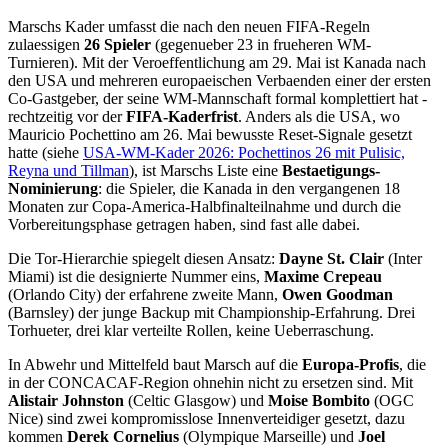
Marschs Kader umfasst die nach den neuen FIFA-Regeln
zulaessigen
26 Spieler
(gegenueber 23 in frueheren WM-
Turnieren). Mit der Veroeffentlichung am 29. Mai ist Kanada nach
den USA und mehreren europaeischen Verbaenden einer der ersten
Co-Gastgeber, der seine WM-Mannschaft formal komplettiert hat -
rechtzeitig vor der
FIFA-Kaderfrist
. Anders als die USA, wo
Mauricio Pochettino am 26. Mai bewusste Reset-Signale gesetzt
hatte (siehe
USA-WM-Kader 2026: Pochettinos 26 mit Pulisic,
Reyna und Tillman
), ist Marschs Liste eine
Bestaetigungs-
Nominierung
: die Spieler, die Kanada in den vergangenen 18
Monaten zur Copa-America-Halbfinalteilnahme und durch die
Vorbereitungsphase getragen haben, sind fast alle dabei.
Die Tor-Hierarchie spiegelt diesen Ansatz:
Dayne St. Clair
(Inter
Miami) ist die designierte Nummer eins,
Maxime Crepeau
(Orlando City) der erfahrene zweite Mann,
Owen Goodman
(Barnsley) der junge Backup mit Championship-Erfahrung. Drei
Torhueter, drei klar verteilte Rollen, keine Ueberraschung.
In Abwehr und Mittelfeld baut Marsch auf die
Europa-Profis
, die
in der CONCACAF-Region ohnehin nicht zu ersetzen sind. Mit
Alistair Johnston
(Celtic Glasgow) und
Moise Bombito
(OGC
Nice) sind zwei kompromisslose Innenverteidiger gesetzt, dazu
kommen
Derek Cornelius
(Olympique Marseille) und
Joel