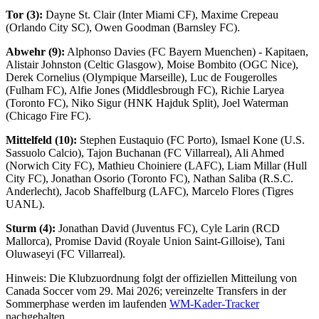
Tor (3):
Dayne St. Clair (Inter Miami CF), Maxime Crepeau
(Orlando City SC), Owen Goodman (Barnsley FC).
Abwehr (9):
Alphonso Davies (FC Bayern Muenchen) - Kapitaen,
Alistair Johnston (Celtic Glasgow), Moise Bombito (OGC Nice),
Derek Cornelius (Olympique Marseille), Luc de Fougerolles
(Fulham FC), Alfie Jones (Middlesbrough FC), Richie Laryea
(Toronto FC), Niko Sigur (HNK Hajduk Split), Joel Waterman
(Chicago Fire FC).
Mittelfeld (10):
Stephen Eustaquio (FC Porto), Ismael Kone (U.S.
Sassuolo Calcio), Tajon Buchanan (FC Villarreal), Ali Ahmed
(Norwich City FC), Mathieu Choiniere (LAFC), Liam Millar (Hull
City FC), Jonathan Osorio (Toronto FC), Nathan Saliba (R.S.C.
Anderlecht), Jacob Shaffelburg (LAFC), Marcelo Flores (Tigres
UANL).
Sturm (4):
Jonathan David (Juventus FC), Cyle Larin (RCD
Mallorca), Promise David (Royale Union Saint-Gilloise), Tani
Oluwaseyi (FC Villarreal).
Hinweis: Die Klubzuordnung folgt der offiziellen Mitteilung von
Canada Soccer vom 29. Mai 2026; vereinzelte Transfers in der
Sommerphase werden im laufenden
WM-Kader-Tracker
nachgehalten.