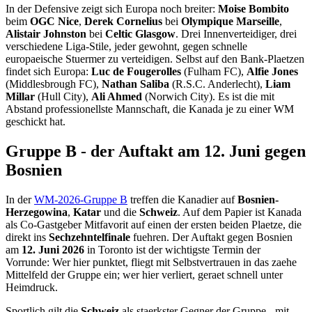
In der Defensive zeigt sich Europa noch breiter:
Moise Bombito
beim
OGC Nice
,
Derek Cornelius
bei
Olympique Marseille
,
Alistair Johnston
bei
Celtic Glasgow
. Drei Innenverteidiger, drei
verschiedene Liga-Stile, jeder gewohnt, gegen schnelle
europaeische Stuermer zu verteidigen. Selbst auf den Bank-Plaetzen
findet sich Europa:
Luc de Fougerolles
(Fulham FC),
Alfie Jones
(Middlesbrough FC),
Nathan Saliba
(R.S.C. Anderlecht),
Liam
Millar
(Hull City),
Ali Ahmed
(Norwich City). Es ist die mit
Abstand professionellste Mannschaft, die Kanada je zu einer WM
geschickt hat.
Gruppe B - der Auftakt am 12. Juni gegen
Bosnien
In der
WM-2026-Gruppe B
treffen die Kanadier auf
Bosnien-
Herzegowina
,
Katar
und die
Schweiz
. Auf dem Papier ist Kanada
als Co-Gastgeber Mitfavorit auf einen der ersten beiden Plaetze, die
direkt ins
Sechzehntelfinale
fuehren. Der Auftakt gegen Bosnien
am
12. Juni 2026
in Toronto ist der wichtigste Termin der
Vorrunde: Wer hier punktet, fliegt mit Selbstvertrauen in das zaehe
Mittelfeld der Gruppe ein; wer hier verliert, geraet schnell unter
Heimdruck.
Sportlich gilt die
Schweiz
als staerkster Gegner der Gruppe - mit