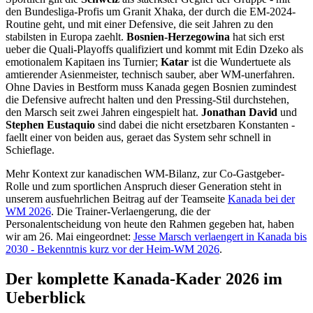
den Bundesliga-Profis um Granit Xhaka, der durch die EM-2024-
Routine geht, und mit einer Defensive, die seit Jahren zu den
stabilsten in Europa zaehlt.
Bosnien-Herzegowina
hat sich erst
ueber die Quali-Playoffs qualifiziert und kommt mit Edin Dzeko als
emotionalem Kapitaen ins Turnier;
Katar
ist die Wundertuete als
amtierender Asienmeister, technisch sauber, aber WM-unerfahren.
Ohne Davies in Bestform muss Kanada gegen Bosnien zumindest
die Defensive aufrecht halten und den Pressing-Stil durchstehen,
den Marsch seit zwei Jahren eingespielt hat.
Jonathan David
und
Stephen Eustaquio
sind dabei die nicht ersetzbaren Konstanten -
faellt einer von beiden aus, geraet das System sehr schnell in
Schieflage.
Mehr Kontext zur kanadischen WM-Bilanz, zur Co-Gastgeber-
Rolle und zum sportlichen Anspruch dieser Generation steht in
unserem ausfuehrlichen Beitrag auf der Teamseite
Kanada bei der
WM 2026
. Die Trainer-Verlaengerung, die der
Personalentscheidung von heute den Rahmen gegeben hat, haben
wir am 26. Mai eingeordnet:
Jesse Marsch verlaengert in Kanada bis
2030 - Bekenntnis kurz vor der Heim-WM 2026
.
Der komplette Kanada-Kader 2026 im
Ueberblick