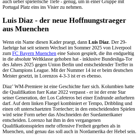
auch ueber spielerische Tiefe - genug, um in einer Gruppe mit
Portugal Platz eins ins Visier zu nehmen.
Luis Diaz - der neue Hoffnungstraeger
aus Muenchen
Wenn ein Name diesen Kader praegt, dann
Luis Diaz
. Der 29-
Jaehrige hat seit seinem Wechsel im Sommer 2025 von Liverpool
zum
FC Bayern Muenchen
eine Saison gespielt, die ihn endgueltig
in die absolute Weltklasse gehoben hat - inklusive Bundesliga-Tor
des Jahres 2025 gegen Union Berlin und entscheidender Treffer in
der Champions League. Mit der Nummer 14 ist er beim deutschen
Meister gesetzt, in Lorenzos 4-3-3 ist er es ebenso.
Diaz’ WM-Premiere ist eine Geschichte fuer sich. Kolumbien hatte
die Qualifikation fuer Katar 2022 verpasst - er ist der erste Star
seiner Generation, der Los Cafeteros bei einer Endrunde anfuehren
darf. Auf dem linken Fluegel kombiniert er Tempo, Dribbling und
einen oft unterschaetzten Torriecher; in den entscheidenden Spielen
wird seine Form ueber das Abschneiden der Suedamerikaner
entscheiden. Lorenzo hat ihm in den vergangenen
Qualifikationsspielen mehr offensive Freiheit gegeben als in
Muenchen, und genau das soll auch in Nordamerika der Hebel sein.