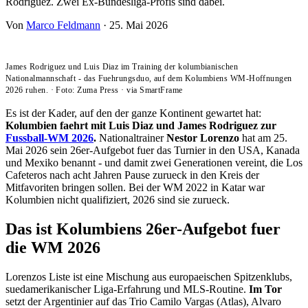
Rodriguez. Zwei Ex-Bundesliga-Profis sind dabei.
Von
Marco Feldmann
·
25. Mai 2026
James Rodriguez und Luis Diaz im Training der kolumbianischen
Nationalmannschaft - das Fuehrungsduo, auf dem Kolumbiens WM-Hoffnungen
2026 ruhen.
·
Foto: Zuma Press
·
via SmartFrame
Es ist der Kader, auf den der ganze Kontinent gewartet hat:
Kolumbien faehrt mit Luis Diaz und James Rodriguez zur
Fussball-WM 2026
.
Nationaltrainer
Nestor Lorenzo
hat am 25.
Mai 2026 sein 26er-Aufgebot fuer das Turnier in den USA, Kanada
und Mexiko benannt - und damit zwei Generationen vereint, die Los
Cafeteros nach acht Jahren Pause zurueck in den Kreis der
Mitfavoriten bringen sollen. Bei der WM 2022 in Katar war
Kolumbien nicht qualifiziert, 2026 sind sie zurueck.
Das ist Kolumbiens 26er-Aufgebot fuer
die WM 2026
Lorenzos Liste ist eine Mischung aus europaeischen Spitzenklubs,
suedamerikanischer Liga-Erfahrung und MLS-Routine.
Im Tor
setzt der Argentinier auf das Trio Camilo Vargas (Atlas), Alvaro