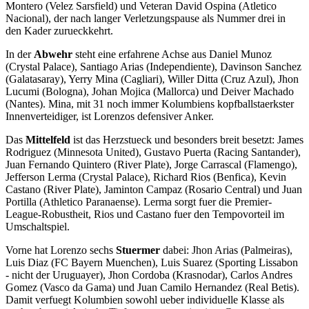
Montero (Velez Sarsfield) und Veteran David Ospina (Atletico
Nacional), der nach langer Verletzungspause als Nummer drei in
den Kader zurueckkehrt.
In der
Abwehr
steht eine erfahrene Achse aus Daniel Munoz
(Crystal Palace), Santiago Arias (Independiente), Davinson Sanchez
(Galatasaray), Yerry Mina (Cagliari), Willer Ditta (Cruz Azul), Jhon
Lucumi (Bologna), Johan Mojica (Mallorca) und Deiver Machado
(Nantes). Mina, mit 31 noch immer Kolumbiens kopfballstaerkster
Innenverteidiger, ist Lorenzos defensiver Anker.
Das
Mittelfeld
ist das Herzstueck und besonders breit besetzt: James
Rodriguez (Minnesota United), Gustavo Puerta (Racing Santander),
Juan Fernando Quintero (River Plate), Jorge Carrascal (Flamengo),
Jefferson Lerma (Crystal Palace), Richard Rios (Benfica), Kevin
Castano (River Plate), Jaminton Campaz (Rosario Central) und Juan
Portilla (Athletico Paranaense). Lerma sorgt fuer die Premier-
League-Robustheit, Rios und Castano fuer den Tempovorteil im
Umschaltspiel.
Vorne hat Lorenzo sechs
Stuermer
dabei: Jhon Arias (Palmeiras),
Luis Diaz (FC Bayern Muenchen), Luis Suarez (Sporting Lissabon
- nicht der Uruguayer), Jhon Cordoba (Krasnodar), Carlos Andres
Gomez (Vasco da Gama) und Juan Camilo Hernandez (Real Betis).
Damit verfuegt Kolumbien sowohl ueber individuelle Klasse als