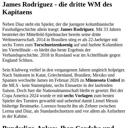
James Rodriguez - die dritte WM des
Kapitaens
Neben Diaz steht ein Spieler, der die juengere kolumbianische
Fussballgeschichte allein traegt:
James Rodriguez
. Mit 33 Jahren
bestreitet der Mittelfeld-Spielmacher bereits seine dritte
Weltmeisterschaft. 2014 in Brasilien stieg er als 22-Jaehriger mit
sechs Toren zum
Torschuetzenkoenig
auf und fuehrte Kolumbien
ins Viertelfinale - es bleibt das beste Ergebnis der
Verbandsgeschichte. 2018 in Russland war im Achtelfinale gegen
England Schluss.
Sein Klubweg verlief in den vergangenen Jahren ungleich holpriger.
Nach Stationen in Katar, Griechenland, Brasilien, Mexiko und
Spanien wechselte James im Februar 2026 zu
Minnesota United
in
die MLS - kein Stammplatz, sechs Einsaetze in der laufenden
Saison. Doch fuer die Nationalmannschaft bleibt er gesetzt: Bei der
Copa America 2024 wurde er mit
sechs Vorlagen
zum besten
Spieler des Turniers gewaehlt und uebertraf damit Lionel Messis
bisherige Bestmarke. Lorenzo braucht ihn als Zehner zwischen
Lerma und Diaz, als Standardschuetzen und vor allem als Anfuehrer
in der Kabine.