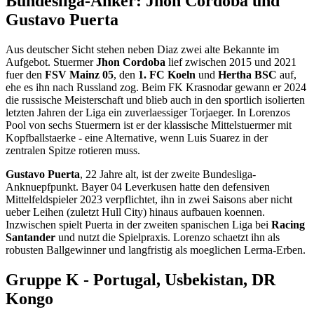
Bundesliga-Anker: Jhon Cordoba und
Gustavo Puerta
Aus deutscher Sicht stehen neben Diaz zwei alte Bekannte im
Aufgebot. Stuermer
Jhon Cordoba
lief zwischen 2015 und 2021
fuer den
FSV Mainz 05
, den
1. FC Koeln
und
Hertha BSC
auf,
ehe es ihn nach Russland zog. Beim FK Krasnodar gewann er 2024
die russische Meisterschaft und blieb auch in den sportlich isolierten
letzten Jahren der Liga ein zuverlaessiger Torjaeger. In Lorenzos
Pool von sechs Stuermern ist er der klassische Mittelstuermer mit
Kopfballstaerke - eine Alternative, wenn Luis Suarez in der
zentralen Spitze rotieren muss.
Gustavo Puerta
, 22 Jahre alt, ist der zweite Bundesliga-
Anknuepfpunkt. Bayer 04 Leverkusen hatte den defensiven
Mittelfeldspieler 2023 verpflichtet, ihn in zwei Saisons aber nicht
ueber Leihen (zuletzt Hull City) hinaus aufbauen koennen.
Inzwischen spielt Puerta in der zweiten spanischen Liga bei
Racing
Santander
und nutzt die Spielpraxis. Lorenzo schaetzt ihn als
robusten Ballgewinner und langfristig als moeglichen Lerma-Erben.
Gruppe K - Portugal, Usbekistan, DR
Kongo