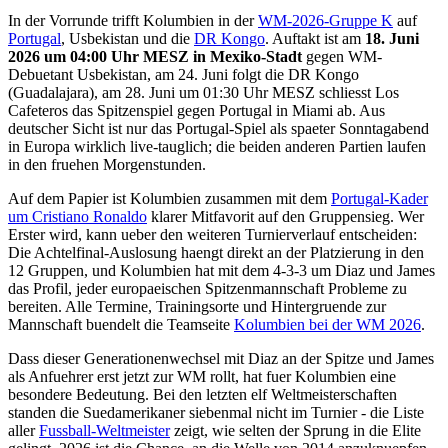
In der Vorrunde trifft Kolumbien in der
WM-2026-Gruppe K
auf
Portugal
, Usbekistan und die
DR Kongo
. Auftakt ist am
18. Juni
2026 um 04:00 Uhr MESZ in Mexiko-Stadt
gegen WM-
Debuetant Usbekistan, am 24. Juni folgt die DR Kongo
(Guadalajara), am 28. Juni um 01:30 Uhr MESZ schliesst Los
Cafeteros das Spitzenspiel gegen Portugal in Miami ab. Aus
deutscher Sicht ist nur das Portugal-Spiel als spaeter Sonntagabend
in Europa wirklich live-tauglich; die beiden anderen Partien laufen
in den fruehen Morgenstunden.
Auf dem Papier ist Kolumbien zusammen mit dem
Portugal-Kader
um Cristiano Ronaldo
klarer Mitfavorit auf den Gruppensieg. Wer
Erster wird, kann ueber den weiteren Turnierverlauf entscheiden:
Die Achtelfinal-Auslosung haengt direkt an der Platzierung in den
12 Gruppen, und Kolumbien hat mit dem 4-3-3 um Diaz und James
das Profil, jeder europaeischen Spitzenmannschaft Probleme zu
bereiten. Alle Termine, Trainingsorte und Hintergruende zur
Mannschaft buendelt die Teamseite
Kolumbien bei der WM 2026
.
Dass dieser Generationenwechsel mit Diaz an der Spitze und James
als Anfuehrer erst jetzt zur WM rollt, hat fuer Kolumbien eine
besondere Bedeutung. Bei den letzten elf Weltmeisterschaften
standen die Suedamerikaner siebenmal nicht im Turnier - die Liste
aller
Fussball-Weltmeister
zeigt, wie selten der Sprung in die Elite