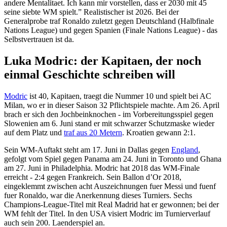
andere Mentalitaet. Ich kann mir vorstellen, dass er 2030 mit 45
seine siebte WM spielt.” Realistischer ist 2026. Bei der
Generalprobe traf Ronaldo zuletzt gegen Deutschland (Halbfinale
Nations League) und gegen Spanien (Finale Nations League) - das
Selbstvertrauen ist da.
Luka Modric: der Kapitaen, der noch
einmal Geschichte schreiben will
Modric
ist 40, Kapitaen, traegt die Nummer 10 und spielt bei AC
Milan, wo er in dieser Saison 32 Pflichtspiele machte. Am 26. April
brach er sich den Jochbeinknochen - im Vorbereitungsspiel gegen
Slowenien am 6. Juni stand er mit schwarzer Schutzmaske wieder
auf dem Platz und
traf aus 20 Metern
. Kroatien gewann 2:1.
Sein WM-Auftakt steht am 17. Juni in Dallas gegen
England
,
gefolgt vom Spiel gegen Panama am 24. Juni in Toronto und Ghana
am 27. Juni in Philadelphia. Modric hat 2018 das WM-Finale
erreicht - 2:4 gegen Frankreich. Sein Ballon d’Or 2018,
eingeklemmt zwischen acht Auszeichnungen fuer Messi und fuenf
fuer Ronaldo, war die Anerkennung dieses Turniers. Sechs
Champions-League-Titel mit Real Madrid hat er gewonnen; bei der
WM fehlt der Titel. In den USA visiert Modric im Turnierverlauf
auch sein 200. Laenderspiel an.