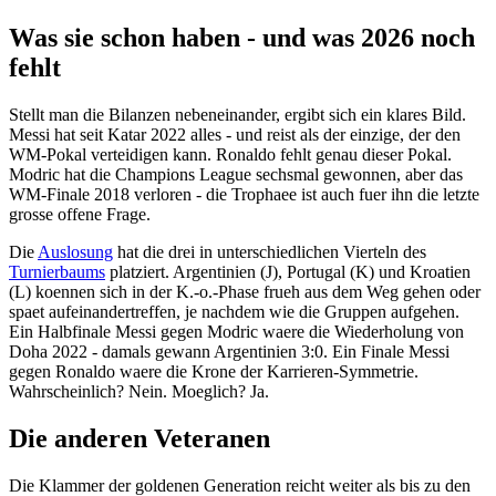
Was sie schon haben - und was 2026 noch
fehlt
Stellt man die Bilanzen nebeneinander, ergibt sich ein klares Bild.
Messi hat seit Katar 2022 alles - und reist als der einzige, der den
WM-Pokal verteidigen kann. Ronaldo fehlt genau dieser Pokal.
Modric hat die Champions League sechsmal gewonnen, aber das
WM-Finale 2018 verloren - die Trophaee ist auch fuer ihn die letzte
grosse offene Frage.
Die
Auslosung
hat die drei in unterschiedlichen Vierteln des
Turnierbaums
platziert. Argentinien (J), Portugal (K) und Kroatien
(L) koennen sich in der K.-o.-Phase frueh aus dem Weg gehen oder
spaet aufeinandertreffen, je nachdem wie die Gruppen aufgehen.
Ein Halbfinale Messi gegen Modric waere die Wiederholung von
Doha 2022 - damals gewann Argentinien 3:0. Ein Finale Messi
gegen Ronaldo waere die Krone der Karrieren-Symmetrie.
Wahrscheinlich? Nein. Moeglich? Ja.
Die anderen Veteranen
Die Klammer der goldenen Generation reicht weiter als bis zu den