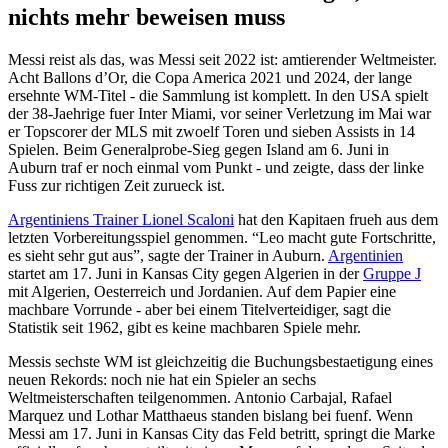
nichts mehr beweisen muss
Messi reist als das, was Messi seit 2022 ist: amtierender Weltmeister.
Acht Ballons d’Or, die Copa America 2021 und 2024, der lange
ersehnte WM-Titel - die Sammlung ist komplett. In den USA spielt
der 38-Jaehrige fuer Inter Miami, vor seiner Verletzung im Mai war
er Topscorer der MLS mit zwoelf Toren und sieben Assists in 14
Spielen. Beim Generalprobe-Sieg gegen Island am 6. Juni in
Auburn traf er noch einmal vom Punkt - und zeigte, dass der linke
Fuss zur richtigen Zeit zurueck ist.
Argentiniens Trainer Lionel Scaloni
hat den Kapitaen frueh aus dem
letzten Vorbereitungsspiel genommen. “Leo macht gute Fortschritte,
es sieht sehr gut aus”, sagte der Trainer in Auburn.
Argentinien
startet am 17. Juni in Kansas City gegen Algerien in der
Gruppe J
mit Algerien, Oesterreich und Jordanien. Auf dem Papier eine
machbare Vorrunde - aber bei einem Titelverteidiger, sagt die
Statistik seit 1962, gibt es keine machbaren Spiele mehr.
Messis sechste WM ist gleichzeitig die Buchungsbestaetigung eines
neuen Rekords: noch nie hat ein Spieler an sechs
Weltmeisterschaften teilgenommen. Antonio Carbajal, Rafael
Marquez und Lothar Matthaeus standen bislang bei fuenf. Wenn
Messi am 17. Juni in Kansas City das Feld betritt, springt die Marke