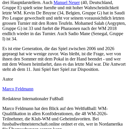
drei Hauptdarstellern. Auch
Manuel Neuer
(40, Deutschland,
Gruppe E) spielt seine fuenfte und mit hoher Wahrscheinlichkeit
letzte WM. Kevin De Bruyne (34, Belgien, Gruppe G) hat in Saudi
Pro League gewechselt und steht vor seinem voraussichtlich letzten
grossen Turnier mit den Roten Teufeln. Mohamed Salah (Aegypten,
Gruppe G) ist 33 und fuehrt die Pharaonen nach der WM 2018
endlich wieder in das Turnier. Auch Sadio Mane (Senegal, Gruppe
I) ist 34.
Es ist eine Generation, die das Spiel zwischen 2006 und 2026
gepraegt hat wie wenige zuvor. Was bleibt, ist die Frage, wer von
ihnen den Sommer mit dem Pokal in der Hand beendet - und wer
mit dem Wissen heimfaehrt, dass es das letzte Mal war. Die Antwort
steht ab dem 11. Juni Spiel fuer Spiel zur Disposition.
Autor
Marco Feldmann
Redakteur Internationaler Fußball
Marco Feldmann hat den Blick auf den Weltfußball: WM-
Qualifikation in allen Konföderationen, die 48 WM-2026-
Teilnehmer, die Klub-WM und Geheimfavoriten. Bei
fussballweltmeisterschaft.online ordnet er ein, wer in Nordamerika