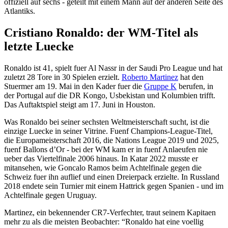
offiziell auf sechs - geteilt mit einem Mann auf der anderen Seite des
Atlantiks.
Cristiano Ronaldo: der WM-Titel als
letzte Luecke
Ronaldo ist 41, spielt fuer Al Nassr in der Saudi Pro League und hat
zuletzt 28 Tore in 30 Spielen erzielt.
Roberto Martinez
hat den
Stuermer am 19. Mai in den Kader fuer die
Gruppe K
berufen, in
der Portugal auf die DR Kongo, Usbekistan und Kolumbien trifft.
Das Auftaktspiel steigt am 17. Juni in Houston.
Was Ronaldo bei seiner sechsten Weltmeisterschaft sucht, ist die
einzige Luecke in seiner Vitrine. Fuenf Champions-League-Titel,
die Europameisterschaft 2016, die Nations League 2019 und 2025,
fuenf Ballons d’Or - bei der WM kam er in fuenf Anlaeufen nie
ueber das Viertelfinale 2006 hinaus. In Katar 2022 musste er
mitansehen, wie Goncalo Ramos beim Achtelfinale gegen die
Schweiz fuer ihn auflief und einen Dreierpack erzielte. In Russland
2018 endete sein Turnier mit einem Hattrick gegen Spanien - und im
Achtelfinale gegen Uruguay.
Martinez, ein bekennender CR7-Verfechter, traut seinem Kapitaen
mehr zu als die meisten Beobachter: “Ronaldo hat eine voellig