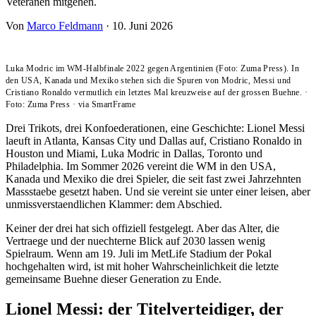
Veteranen mitgehen.
Von
Marco Feldmann
·
10. Juni 2026
Luka Modric im WM-Halbfinale 2022 gegen Argentinien (Foto: Zuma Press). In
den USA, Kanada und Mexiko stehen sich die Spuren von Modric, Messi und
Cristiano Ronaldo vermutlich ein letztes Mal kreuzweise auf der grossen Buehne.
·
Foto: Zuma Press
·
via SmartFrame
Drei Trikots, drei Konfoederationen, eine Geschichte: Lionel Messi
laeuft in Atlanta, Kansas City und Dallas auf, Cristiano Ronaldo in
Houston und Miami, Luka Modric in Dallas, Toronto und
Philadelphia. Im Sommer 2026 vereint die WM in den USA,
Kanada und Mexiko die drei Spieler, die seit fast zwei Jahrzehnten
Massstaebe gesetzt haben. Und sie vereint sie unter einer leisen, aber
unmissverstaendlichen Klammer: dem Abschied.
Keiner der drei hat sich offiziell festgelegt. Aber das Alter, die
Vertraege und der nuechterne Blick auf 2030 lassen wenig
Spielraum. Wenn am 19. Juli im MetLife Stadium der Pokal
hochgehalten wird, ist mit hoher Wahrscheinlichkeit die letzte
gemeinsame Buehne dieser Generation zu Ende.
Lionel Messi: der Titelverteidiger, der