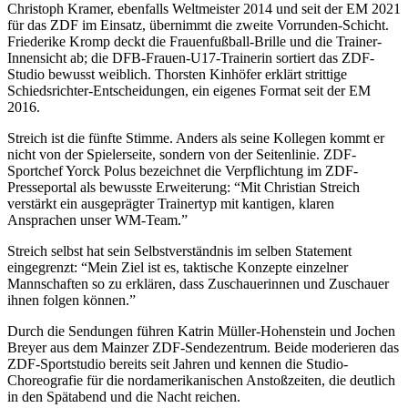
Christoph Kramer, ebenfalls Weltmeister 2014 und seit der EM 2021
für das ZDF im Einsatz, übernimmt die zweite Vorrunden-Schicht.
Friederike Kromp deckt die Frauenfußball-Brille und die Trainer-
Innensicht ab; die DFB-Frauen-U17-Trainerin sortiert das ZDF-
Studio bewusst weiblich. Thorsten Kinhöfer erklärt strittige
Schiedsrichter-Entscheidungen, ein eigenes Format seit der EM
2016.
Streich ist die fünfte Stimme. Anders als seine Kollegen kommt er
nicht von der Spielerseite, sondern von der Seitenlinie. ZDF-
Sportchef Yorck Polus bezeichnet die Verpflichtung im ZDF-
Presseportal als bewusste Erweiterung: “Mit Christian Streich
verstärkt ein ausgeprägter Trainertyp mit kantigen, klaren
Ansprachen unser WM-Team.”
Streich selbst hat sein Selbstverständnis im selben Statement
eingegrenzt: “Mein Ziel ist es, taktische Konzepte einzelner
Mannschaften so zu erklären, dass Zuschauerinnen und Zuschauer
ihnen folgen können.”
Durch die Sendungen führen Katrin Müller-Hohenstein und Jochen
Breyer aus dem Mainzer ZDF-Sendezentrum. Beide moderieren das
ZDF-Sportstudio bereits seit Jahren und kennen die Studio-
Choreografie für die nordamerikanischen Anstoßzeiten, die deutlich
in den Spätabend und die Nacht reichen.