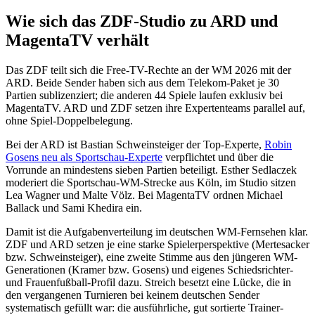
Wie sich das ZDF-Studio zu ARD und
MagentaTV verhält
Das ZDF teilt sich die Free-TV-Rechte an der WM 2026 mit der
ARD. Beide Sender haben sich aus dem Telekom-Paket je 30
Partien sublizenziert; die anderen 44 Spiele laufen exklusiv bei
MagentaTV. ARD und ZDF setzen ihre Expertenteams parallel auf,
ohne Spiel-Doppelbelegung.
Bei der ARD ist Bastian Schweinsteiger der Top-Experte,
Robin
Gosens neu als Sportschau-Experte
verpflichtet und über die
Vorrunde an mindestens sieben Partien beteiligt. Esther Sedlaczek
moderiert die Sportschau-WM-Strecke aus Köln, im Studio sitzen
Lea Wagner und Malte Völz. Bei MagentaTV ordnen Michael
Ballack und Sami Khedira ein.
Damit ist die Aufgabenverteilung im deutschen WM-Fernsehen klar.
ZDF und ARD setzen je eine starke Spielerperspektive (Mertesacker
bzw. Schweinsteiger), eine zweite Stimme aus den jüngeren WM-
Generationen (Kramer bzw. Gosens) und eigenes Schiedsrichter-
und Frauenfußball-Profil dazu. Streich besetzt eine Lücke, die in
den vergangenen Turnieren bei keinem deutschen Sender
systematisch gefüllt war: die ausführliche, gut sortierte Trainer-