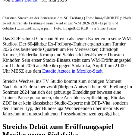
Christian Streich an der Seitenlinie des SC Freiburg (Foto: ImageBROKER): Nach
zwölf Jahren als Freiburg-Trainer wird er zur WM 2026 ZDF-Experte und
debütiert zum Eröffnungsspiel.
·
Foto: ImageBROKER
·
via SmartFrame
Das ZDF schickt Christian Streich als neuen Experten in seine WM-
Studios. Der 60-jährige Ex-Freiburg-Trainer ergänzt zum Turnier
2026 das bestehende Quartett um Per Mertesacker, Christoph
Kramer, Friederike Kromp und Schiedsrichter-Experte Thorsten
Kinhöfer. Sein erster Studio-Einsatz steht zum WM-Eröffnungsspiel
am 11. Juni 2026 an: Mexiko gegen Südafrika, Anpfiff um 21:00
Uhr MESZ aus dem
Estadio Azteca in Mexiko-Stadt
.
Streichs Wechsel ins TV-Studio kommt zum richtigen Moment.
Nach dem Ende seiner zwölfjährigen Amtszeit beim SC Freiburg im
Sommer 2024 hat sich der gebürtige Eimeldinger bewusst eine
Trainer-Pause genommen, ohne Anschlussverpflichtung. Für das
ZDF ist er kein klassischer Studio-Experte mit DFB-Vita, sondern
der Trainer-Typ, der Bundesliga-Wochenenden über mehr als ein
Jahrzehnt mit ungeschnittenen Pressekonferenzen geprägt hat.
Streichs Debüt zum Eröffnungsspiel
Mexiko gegen Südafrika