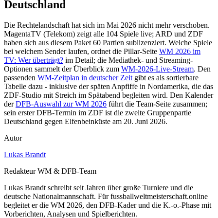
Deutschland
Die Rechtelandschaft hat sich im Mai 2026 nicht mehr verschoben.
MagentaTV (Telekom) zeigt alle 104 Spiele live; ARD und ZDF
haben sich aus diesem Paket 60 Partien sublizenziert. Welche Spiele
bei welchem Sender laufen, ordnet die Pillar-Seite
WM 2026 im
TV: Wer überträgt?
im Detail; die Mediathek- und Streaming-
Optionen sammelt der Überblick zum
WM-2026-Live-Stream
. Den
passenden
WM-Zeitplan in deutscher Zeit
gibt es als sortierbare
Tabelle dazu - inklusive der späten Anpfiffe in Nordamerika, die das
ZDF-Studio mit Streich im Spätabend begleiten wird. Den Kalender
der
DFB-Auswahl zur WM 2026
führt die Team-Seite zusammen;
sein erster DFB-Termin im ZDF ist die zweite Gruppenpartie
Deutschland gegen Elfenbeinküste am 20. Juni 2026.
Autor
Lukas Brandt
Redakteur WM & DFB-Team
Lukas Brandt schreibt seit Jahren über große Turniere und die
deutsche Nationalmannschaft. Für fussballweltmeisterschaft.online
begleitet er die WM 2026, den DFB-Kader und die K.-o.-Phase mit
Vorberichten, Analysen und Spielberichten.