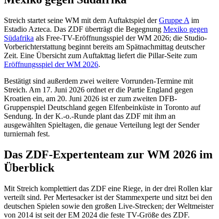
Streich startet seine WM mit dem Auftaktspiel der
Gruppe A
im
Estadio Azteca. Das ZDF überträgt die Begegnung
Mexiko gegen
Südafrika
als Free-TV-Eröffnungsspiel der WM 2026; die Studio-
Vorberichterstattung beginnt bereits am Spätnachmittag deutscher
Zeit. Eine Übersicht zum Auftakttag liefert die Pillar-Seite zum
Eröffnungsspiel der WM 2026
.
Bestätigt sind außerdem zwei weitere Vorrunden-Termine mit
Streich. Am 17. Juni 2026 ordnet er die Partie England gegen
Kroatien ein, am 20. Juni 2026 ist er zum zweiten DFB-
Gruppenspiel Deutschland gegen Elfenbeinküste in Toronto auf
Sendung. In der K.-o.-Runde plant das ZDF mit ihm an
ausgewählten Spieltagen, die genaue Verteilung legt der Sender
turniernah fest.
Das ZDF-Expertenteam zur WM 2026 im
Überblick
Mit Streich komplettiert das ZDF eine Riege, in der drei Rollen klar
verteilt sind. Per Mertesacker ist der Stammexperte und sitzt bei den
deutschen Spielen sowie den großen Live-Strecken; der Weltmeister
von 2014 ist seit der EM 2024 die feste TV-Größe des ZDF.