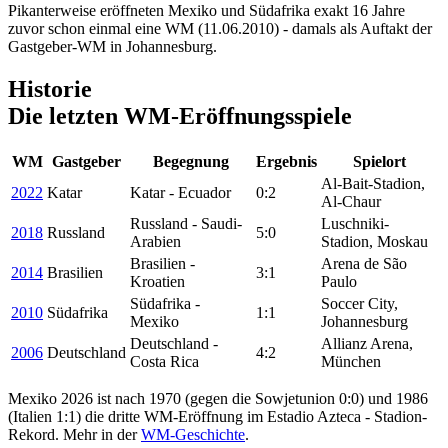
Pikanterweise eröffneten Mexiko und Südafrika exakt 16 Jahre
zuvor schon einmal eine WM (11.06.2010) - damals als Auftakt der
Gastgeber-WM in Johannesburg.
Historie
Die letzten WM-Eröffnungsspiele
WM
Gastgeber
Begegnung
Ergebnis
Spielort
Al-Bait-Stadion,
2022
Katar
Katar - Ecuador
0:2
Al-Chaur
Russland - Saudi-
Luschniki-
2018
Russland
5:0
Arabien
Stadion, Moskau
Brasilien -
Arena de São
2014
Brasilien
3:1
Kroatien
Paulo
Südafrika -
Soccer City,
2010
Südafrika
1:1
Mexiko
Johannesburg
Deutschland -
Allianz Arena,
2006
Deutschland
4:2
Costa Rica
München
Mexiko 2026 ist nach 1970 (gegen die Sowjetunion 0:0) und 1986
(Italien 1:1) die dritte WM-Eröffnung im Estadio Azteca - Stadion-
Rekord. Mehr in der
WM-Geschichte
.