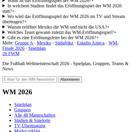
Wann ist das Eröffnungsspiel der WM 2026?
+
In welchem Stadion findet das Eröffnungsspiel der WM 2026
statt?
+
Wo wird das Eröffnungsspiel der WM 2026 im TV und Stream
übertragen?
+
Warum eröffnet Mexiko die WM und nicht die USA?
+
Welches Team gewann zuletzt das WM-Eröffnungsspiel?
+
Gibt es eine Eröffnungsfeier bei der WM 2026?
+
Mehr:
Gruppe A
·
Mexiko
·
Südafrika
·
Estadio Azteca
·
WM-
Finale 2026
·
Spielplan
26
FWM
Die Fußball-Weltmeisterschaft 2026 - Spielplan, Gruppen, Teams &
News
Abonnieren
WM 2026
Spielplan
Gruppen
Alle 48 Mannschaften
Stadien & Spielorte
TV-Übertragung
Modus erklärt