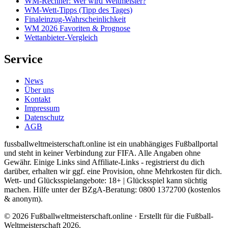
WM-Rechner: Wer wird Weltmeister?
WM-Wett-Tipps (Tipp des Tages)
Finaleinzug-Wahrscheinlichkeit
WM 2026 Favoriten & Prognose
Wettanbieter-Vergleich
Service
News
Über uns
Kontakt
Impressum
Datenschutz
AGB
fussballweltmeisterschaft.online ist ein unabhängiges Fußballportal
und steht in keiner Verbindung zur FIFA. Alle Angaben ohne
Gewähr. Einige Links sind Affiliate-Links - registrierst du dich
darüber, erhalten wir ggf. eine Provision, ohne Mehrkosten für dich.
Wett- und Glücksspielangebote: 18+ | Glücksspiel kann süchtig
machen. Hilfe unter der BZgA-Beratung: 0800 1372700 (kostenlos
& anonym).
© 2026 Fußballweltmeisterschaft.online · Erstellt für die Fußball-
Weltmeisterschaft 2026.