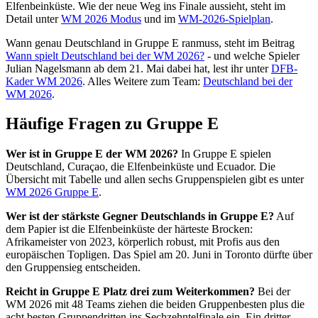
Elfenbeinküste. Wie der neue Weg ins Finale aussieht, steht im
Detail unter
WM 2026 Modus
und im
WM-2026-Spielplan
.
Wann genau Deutschland in Gruppe E ranmuss, steht im Beitrag
Wann spielt Deutschland bei der WM 2026?
- und welche Spieler
Julian Nagelsmann ab dem 21. Mai dabei hat, lest ihr unter
DFB-
Kader WM 2026
. Alles Weitere zum Team:
Deutschland bei der
WM 2026
.
Häufige Fragen zu Gruppe E
Wer ist in Gruppe E der WM 2026?
In Gruppe E spielen
Deutschland, Curaçao, die Elfenbeinküste und Ecuador. Die
Übersicht mit Tabelle und allen sechs Gruppenspielen gibt es unter
WM 2026 Gruppe E
.
Wer ist der stärkste Gegner Deutschlands in Gruppe E?
Auf
dem Papier ist die Elfenbeinküste der härteste Brocken:
Afrikameister von 2023, körperlich robust, mit Profis aus den
europäischen Topligen. Das Spiel am 20. Juni in Toronto dürfte über
den Gruppensieg entscheiden.
Reicht in Gruppe E Platz drei zum Weiterkommen?
Bei der
WM 2026 mit 48 Teams ziehen die beiden Gruppenbesten plus die
acht besten Gruppendritten ins Sechzehntelfinale ein. Ein dritter