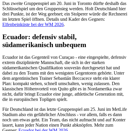
Das zweite Gruppenspiel am 20. Juni in Toronto dürfte deshalb das
Schlüsselspiel um den Gruppensieg werden. Holt Deutschland hier
drei Punkte, ist der Weg geebnet; ein Stolperer würde die Rechnerei
im letzten Spiel öffnen. Details und Kader des Gegners:
Elfenbeinküste bei der WM 2026
.
Ecuador: defensiv stabil,
südamerikanisch unbequem
Ecuador ist das Gegenteil von Curaçao - eine eingespielte, defensiv
extrem disziplinierte Mannschaft, die sich in der starken
südamerikanischen Qualifikation souverän durchgesetzt hat und
dabei zu den Teams mit den wenigsten Gegentoren gehörte. Unter
dem argentinischen Trainer Sebastián Beccacece steht ein klarer
Plan: kompakt stehen, schnell umschalten, wenig zulassen. Den
klassischen Höhenvorteil von Quito gibt es in Nordamerika zwar
nicht, dafür bringt Ecuador eine junge, athletische Generation mit,
die in europäischen Topligen spielt.
Für Deutschland ist das letzte Gruppenspiel am 25. Juni im MetLife
Stadium also ein gefährlicher Abschluss - vor allem, falls es dann
noch um etwas geht. Ein Team, das nicht aufmacht und auf Konter
lauert, kann jeder Nation einen Punkt abknöpfen. Mehr zum
Gegner:
Ecuador bei der WM 2026
.