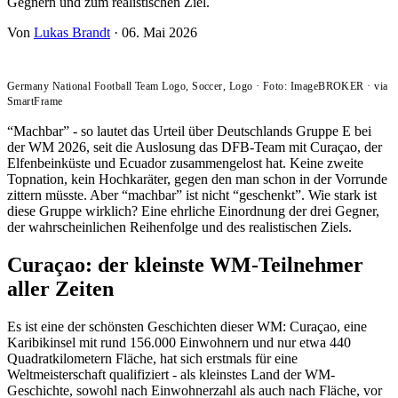
Gegnern und zum realistischen Ziel.
Von
Lukas Brandt
·
06. Mai 2026
Germany National Football Team Logo, Soccer, Logo
·
Foto: ImageBROKER
·
via
SmartFrame
“Machbar” - so lautet das Urteil über Deutschlands Gruppe E bei
der WM 2026, seit die Auslosung das DFB-Team mit Curaçao, der
Elfenbeinküste und Ecuador zusammengelost hat. Keine zweite
Topnation, kein Hochkaräter, gegen den man schon in der Vorrunde
zittern müsste. Aber “machbar” ist nicht “geschenkt”. Wie stark ist
diese Gruppe wirklich? Eine ehrliche Einordnung der drei Gegner,
der wahrscheinlichen Reihenfolge und des realistischen Ziels.
Curaçao: der kleinste WM-Teilnehmer
aller Zeiten
Es ist eine der schönsten Geschichten dieser WM: Curaçao, eine
Karibikinsel mit rund 156.000 Einwohnern und nur etwa 440
Quadratkilometern Fläche, hat sich erstmals für eine
Weltmeisterschaft qualifiziert - als kleinstes Land der WM-
Geschichte, sowohl nach Einwohnerzahl als auch nach Fläche, vor