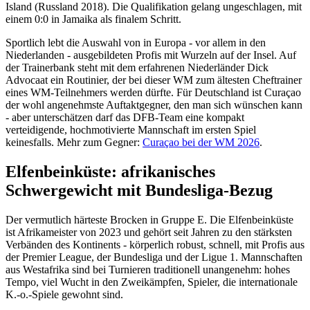
Island (Russland 2018). Die Qualifikation gelang ungeschlagen, mit
einem 0:0 in Jamaika als finalem Schritt.
Sportlich lebt die Auswahl von in Europa - vor allem in den
Niederlanden - ausgebildeten Profis mit Wurzeln auf der Insel. Auf
der Trainerbank steht mit dem erfahrenen Niederländer Dick
Advocaat ein Routinier, der bei dieser WM zum ältesten Cheftrainer
eines WM-Teilnehmers werden dürfte. Für Deutschland ist Curaçao
der wohl angenehmste Auftaktgegner, den man sich wünschen kann
- aber unterschätzen darf das DFB-Team eine kompakt
verteidigende, hochmotivierte Mannschaft im ersten Spiel
keinesfalls. Mehr zum Gegner:
Curaçao bei der WM 2026
.
Elfenbeinküste: afrikanisches
Schwergewicht mit Bundesliga-Bezug
Der vermutlich härteste Brocken in Gruppe E. Die Elfenbeinküste
ist Afrikameister von 2023 und gehört seit Jahren zu den stärksten
Verbänden des Kontinents - körperlich robust, schnell, mit Profis aus
der Premier League, der Bundesliga und der Ligue 1. Mannschaften
aus Westafrika sind bei Turnieren traditionell unangenehm: hohes
Tempo, viel Wucht in den Zweikämpfen, Spieler, die internationale
K.-o.-Spiele gewohnt sind.