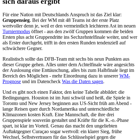
sich daraus ergibt
Für eine Nation mit Deutschlands Anspruch ist das Ziel klar:
Gruppensieg
. Bei der WM mit 48 Teams ist der erste Platz
wertvoller denn je, weil er den vermeintlich leichteren Ast im neuen
Turniermodus
öffnet - aus den zwölf Gruppen kommen die beiden
Ersten plus acht Gruppendritte ins Sechzehntelfinale weiter, und wer
als Erster durchgeht, trifft in den ersten Runden tendenziell auf
schwächere Gegner.
Realistisch sollte das DFB-Team mit sechs bis neun Punkten aus
dieser Gruppe gehen. Alles unter dem Achtelfinale wäre angesichts
der Auslosung eine Enttäuschung, alles bis zum Halbfinale liegt im
Bereich des Möglichen - mehr Einordnung dazu in unserer
WM-
Prognose
und im Datencheck
Was die Daten sagen
.
Und es gibt noch einen Faktor, den keine Tabelle abbildet: die
Bedingungen. Houston ist im Juni schwül und heiß, die Spiele in
Toronto und New Jersey beginnen aus US-Sicht früh am Abend -
lange Reisen quer durch Nordamerika und unterschiedliche
Klimazonen kosten Kraft. Eine Mannschaft, die ihre drei
Gruppenspiele souverän gestaltet und Kräfte für die K.-o.-Phase
spart, ist klar im Vorteil. Genau das macht den ungeliebten
Auftaktgegner Curaçao sogar wertvoll: ein klarer Sieg, frühe
Wechsel, Selbstvertrauen für das Schlüsselspiel gegen die