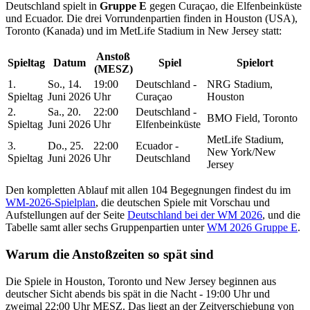
Deutschland spielt in
Gruppe E
gegen Curaçao, die Elfenbeinküste
und Ecuador. Die drei Vorrundenpartien finden in Houston (USA),
Toronto (Kanada) und im MetLife Stadium in New Jersey statt:
Anstoß
Spieltag
Datum
Spiel
Spielort
(MESZ)
1.
So., 14.
19:00
Deutschland -
NRG Stadium,
Spieltag
Juni 2026
Uhr
Curaçao
Houston
2.
Sa., 20.
22:00
Deutschland -
BMO Field, Toronto
Spieltag
Juni 2026
Uhr
Elfenbeinküste
MetLife Stadium,
3.
Do., 25.
22:00
Ecuador -
New York/New
Spieltag
Juni 2026
Uhr
Deutschland
Jersey
Den kompletten Ablauf mit allen 104 Begegnungen findest du im
WM-2026-Spielplan
, die deutschen Spiele mit Vorschau und
Aufstellungen auf der Seite
Deutschland bei der WM 2026
, und die
Tabelle samt aller sechs Gruppenpartien unter
WM 2026 Gruppe E
.
Warum die Anstoßzeiten so spät sind
Die Spiele in Houston, Toronto und New Jersey beginnen aus
deutscher Sicht abends bis spät in die Nacht - 19:00 Uhr und
zweimal 22:00 Uhr MESZ. Das liegt an der Zeitverschiebung von