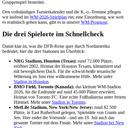
Gruppenspiel bestreitet.
Den vollständigen Turnierkalender und die K.-o.-Termine pflegen
wir laufend im
WM-2026-Spielplan
ein; eine Einordnung, wie weit
es realistisch gehen kann, gibt es in unserer
WM-Prognose
.
Die drei Spielorte im Schnellcheck
Damit klar ist, was die DFB-Reise quer durch Nordamerika
bedeutet, hier die drei Stationen im Überblick:
NRG Stadium, Houston (Texas):
rund 72.000 Plätze,
eröffnet 2002, Heimat der Houston Texans, klimatisiert und
mit beweglichem Dach. Für die schwül-heiße texanische
Witterung im Juni eine willkommene Hilfe. Mehr unter
Stadion in Houston
.
BMO Field, Toronto (Kanada):
das kleinste WM-Stadion
2026, für die Endrunde auf rund 45.000 Plätze erweitert,
Heimat von Toronto FC. Eine echte Fußballarena unter freiem
Himmel. Mehr unter
Stadion in Toronto
.
MetLife Stadium, New York/New Jersey:
rund 82.500
Plätze, in East Rutherford gelegen, Spielstätte von Giants und
Jets. Hier endet die Vorrunde - und am 19. Juli auch das
gesamte Turnier mit dem Finale. Mehr unter
Stadion bei New
York
.