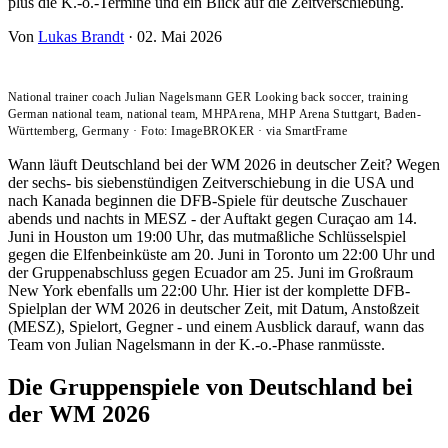
plus die K.-o.-Termine und ein Blick auf die Zeitverschiebung.
Von
Lukas Brandt
·
02. Mai 2026
National trainer coach Julian Nagelsmann GER Looking back soccer, training
German national team, national team, MHPArena, MHP Arena Stuttgart, Baden-
Württemberg, Germany
·
Foto: ImageBROKER
·
via SmartFrame
Wann läuft Deutschland bei der WM 2026 in deutscher Zeit? Wegen
der sechs- bis siebenstündigen Zeitverschiebung in die USA und
nach Kanada beginnen die DFB-Spiele für deutsche Zuschauer
abends und nachts in MESZ - der Auftakt gegen Curaçao am 14.
Juni in Houston um 19:00 Uhr, das mutmaßliche Schlüsselspiel
gegen die Elfenbeinküste am 20. Juni in Toronto um 22:00 Uhr und
der Gruppenabschluss gegen Ecuador am 25. Juni im Großraum
New York ebenfalls um 22:00 Uhr. Hier ist der komplette DFB-
Spielplan der WM 2026 in deutscher Zeit, mit Datum, Anstoßzeit
(MESZ), Spielort, Gegner - und einem Ausblick darauf, wann das
Team von Julian Nagelsmann in der K.-o.-Phase ranmüsste.
Die Gruppenspiele von Deutschland bei
der WM 2026