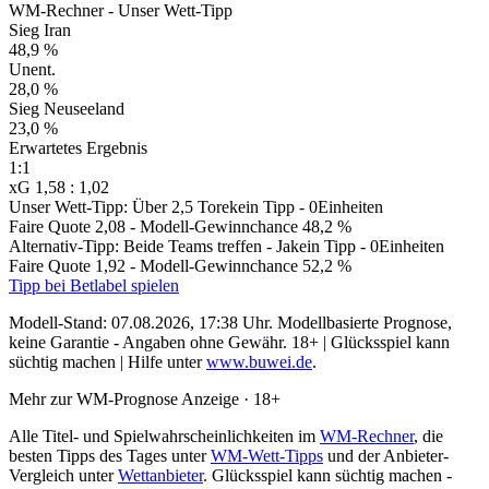
WM-Rechner - Unser Wett-Tipp
Sieg Iran
48,9 %
Unent.
28,0 %
Sieg Neuseeland
23,0 %
Erwartetes Ergebnis
1:1
xG 1,58 : 1,02
Unser Wett-Tipp: Über 2,5 Tore
kein Tipp - 0Einheiten
Faire Quote 2,08
- Modell-Gewinnchance 48,2 %
Alternativ-Tipp: Beide Teams treffen - Ja
kein Tipp - 0Einheiten
Faire Quote 1,92
- Modell-Gewinnchance 52,2 %
Tipp bei Betlabel spielen
Modell-Stand: 07.08.2026, 17:38 Uhr.
Modellbasierte Prognose,
keine Garantie - Angaben ohne Gewähr. 18+ | Glücksspiel kann
süchtig machen | Hilfe unter
www.buwei.de
.
Mehr zur WM-Prognose
Anzeige · 18+
Alle Titel- und Spielwahrscheinlichkeiten im
WM-Rechner
, die
besten Tipps des Tages unter
WM-Wett-Tipps
und der Anbieter-
Vergleich unter
Wettanbieter
.
Glücksspiel kann süchtig machen -