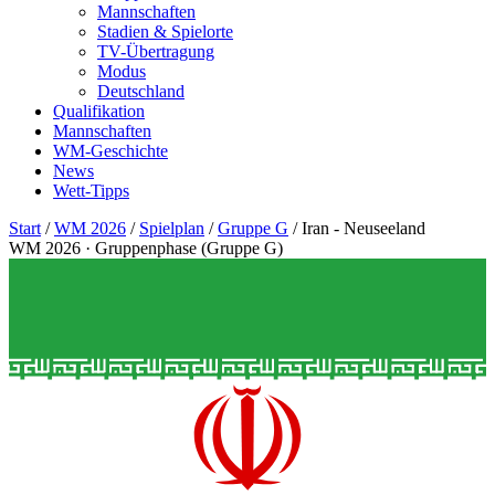
Mannschaften
Stadien & Spielorte
TV-Übertragung
Modus
Deutschland
Qualifikation
Mannschaften
WM-Geschichte
News
Wett-Tipps
Start
/
WM 2026
/
Spielplan
/
Gruppe G
/
Iran - Neuseeland
WM 2026 · Gruppenphase (Gruppe G)