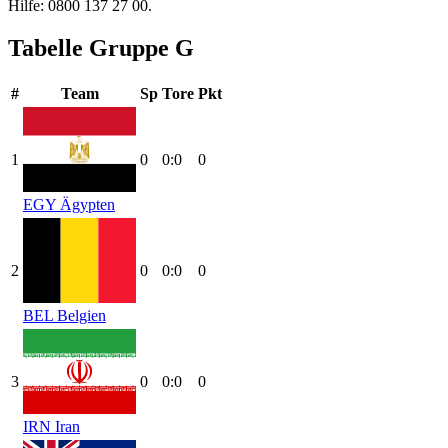
Hilfe: 0800 137 27 00.
Tabelle Gruppe G
#
Team
Sp
Tore
Pkt
1
0
0:0
0
EGY
Ägypten
2
0
0:0
0
BEL
Belgien
3
0
0:0
0
IRN
Iran