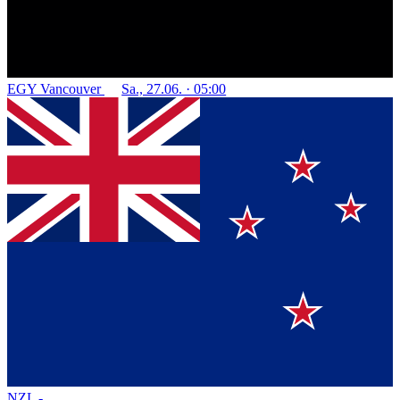
EGY
Vancouver
Sa., 27.06. · 05:00
NZL
-