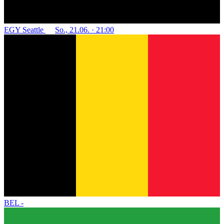
EGY
Seattle
So., 21.06. · 21:00
BEL
-