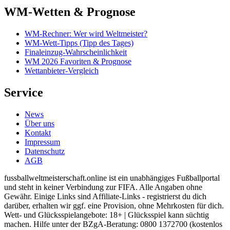
WM-Wetten & Prognose
WM-Rechner: Wer wird Weltmeister?
WM-Wett-Tipps (Tipp des Tages)
Finaleinzug-Wahrscheinlichkeit
WM 2026 Favoriten & Prognose
Wettanbieter-Vergleich
Service
News
Über uns
Kontakt
Impressum
Datenschutz
AGB
fussballweltmeisterschaft.online ist ein unabhängiges Fußballportal
und steht in keiner Verbindung zur FIFA. Alle Angaben ohne
Gewähr. Einige Links sind Affiliate-Links - registrierst du dich
darüber, erhalten wir ggf. eine Provision, ohne Mehrkosten für dich.
Wett- und Glücksspielangebote: 18+ | Glücksspiel kann süchtig
machen. Hilfe unter der BZgA-Beratung: 0800 1372700 (kostenlos