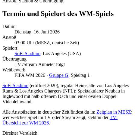
Anstoß, Stadion & Übertragung
Termin und Spielort des WM-Spiels
Datum
Dienstag, 16. Juni 2026
Anstoß
03:00 Uhr
(MESZ, deutsche Zeit)
Spielort
SoFi Stadium
, Los Angeles (USA)
Übertragung
TV-/Stream-Anbieter folgt
Wettbewerb
FIFA WM 2026 ·
Gruppe G
, Spieltag 1
SoFi Stadium
(eröffnet 2020), regulär Heimstätte von Los Angeles
Rams & Los Angeles Chargers (NFL): Spektakulärer Neubau in
Inglewood mit halb-offenem Dach und einer ovalen Doppel-
Videoleinwand.
Alle Anstoßzeiten in deutscher Zeit findest du im
Zeitplan in MESZ
;
wer welches Spiel im TV oder Stream zeigt, steht in der
TV-
Übersicht zur WM 2026
.
Direkter Vergleich