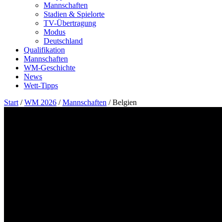
Mannschaften
Stadien & Spielorte
TV-Übertragung
Modus
Deutschland
Qualifikation
Mannschaften
WM-Geschichte
News
Wett-Tipps
Start
/
WM 2026
/
Mannschaften
/
Belgien