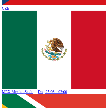
CZE
-
MEX
Mexiko-Stadt
Do., 25.06. · 03:00