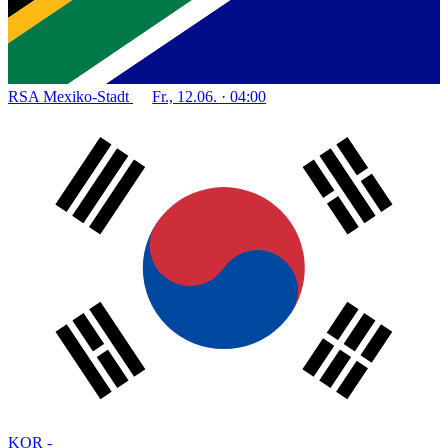
RSA
Mexiko-Stadt
Fr., 12.06. · 04:00
KOR
-