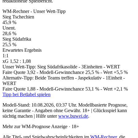
redaktionelle Spielbericht.
WM-Rechner - Unser Wett-Tipp
Sieg Tschechien
45,9 %
Unent.
28,6 %
Sieg Südafrika
25,5 %
Erwartetes Ergebnis
1:1
xG 1,52 : 1,08
Unser Wett-Tipp: Sieg Südafrika
solide - 3Einheiten - WERT
Faire Quote 3,92
- Modell-Gewinnchance 25,5 %
- Wert +5,5 %
Alternativ-Tipp: Beide Teams treffen - Ja
spekulativ - 1Einheit -
WERT
Faire Quote 1,88
- Modell-Gewinnchance 53,1 %
- Wert +2,1 %
Tipp bei Betlabel spielen
Modell-Stand: 10.08.2026, 03:37 Uhr.
Modellbasierte Prognose,
keine Garantie - Angaben ohne Gewähr. 18+ | Glücksspiel kann
süchtig machen | Hilfe unter
www.buwei.de
.
Mehr zur WM-Prognose
Anzeige · 18+
Alle Titel- und Spielwahrscheinlichkeiten im
WM-Rechner
, die