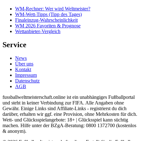
WM-Rechner: Wer wird Weltmeister?
WM-Wett-Tipps (Tipp des Tages)
Finaleinzug-Wahrscheinlichkeit
WM 2026 Favoriten & Prognose
Wettanbieter-Vergleich
Service
News
Über uns
Kontakt
Impressum
Datenschutz
AGB
fussballweltmeisterschaft.online ist ein unabhängiges Fußballportal
und steht in keiner Verbindung zur FIFA. Alle Angaben ohne
Gewähr. Einige Links sind Affiliate-Links - registrierst du dich
darüber, erhalten wir ggf. eine Provision, ohne Mehrkosten für dich.
Wett- und Glücksspielangebote: 18+ | Glücksspiel kann süchtig
machen. Hilfe unter der BZgA-Beratung: 0800 1372700 (kostenlos
& anonym).