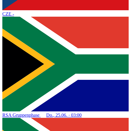
CZE
-
RSA
Gruppenphase
Do., 25.06. · 03:00