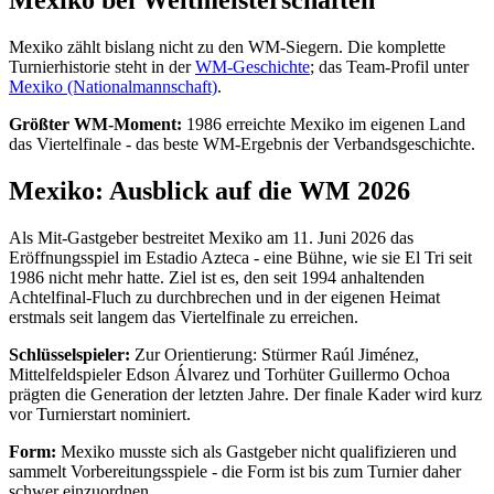
Mexiko bei Weltmeisterschaften
Mexiko zählt bislang nicht zu den WM-Siegern. Die komplette
Turnierhistorie steht in der
WM-Geschichte
; das Team-Profil unter
Mexiko (Nationalmannschaft)
.
Größter WM-Moment:
1986 erreichte Mexiko im eigenen Land
das Viertelfinale - das beste WM-Ergebnis der Verbandsgeschichte.
Mexiko: Ausblick auf die WM 2026
Als Mit-Gastgeber bestreitet Mexiko am 11. Juni 2026 das
Eröffnungsspiel im Estadio Azteca - eine Bühne, wie sie El Tri seit
1986 nicht mehr hatte. Ziel ist es, den seit 1994 anhaltenden
Achtelfinal-Fluch zu durchbrechen und in der eigenen Heimat
erstmals seit langem das Viertelfinale zu erreichen.
Schlüsselspieler:
Zur Orientierung: Stürmer Raúl Jiménez,
Mittelfeldspieler Edson Álvarez und Torhüter Guillermo Ochoa
prägten die Generation der letzten Jahre. Der finale Kader wird kurz
vor Turnierstart nominiert.
Form:
Mexiko musste sich als Gastgeber nicht qualifizieren und
sammelt Vorbereitungsspiele - die Form ist bis zum Turnier daher
schwer einzuordnen.