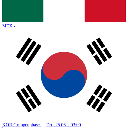
MEX
-
KOR
Gruppenphase
Do., 25.06. · 03:00