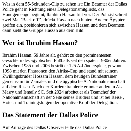
Was in dem 55-Sekunden-Clip zu sehen ist: Ein Beamter der Dallas
Police geht in Richtung eines Delegationsmitglieds, das
Handgemenge beginnt, Ibrahim Hassan tritt vor. Der Polizist schreit
zwei Mal ‘Back off!’, drückt Hassan nach hinten. Andere Ägypter
greifen ein, positionieren sich zwischen Hassan und dem Beamten,
dann zieht die Gruppe Hassan aus dem Bild.
Wer ist Ibrahim Hassan?
Ibrahim Hassan, 59 Jahre alt, gehört zu den prominentesten
Gesichtern des ägyptischen Fußballs seit den späten 1980er-Jahren.
Zwischen 1985 und 2006 bestritt er 125 A-Länderspiele, gewann
1998 mit den Pharaonen den Afrika-Cup und stand mit seinem
Zwillingsbruder Hossam Hassan, dem heutigen Bundestrainer,
gemeinsam für Zamalek und die ägyptische A-Nationalmannschaft
auf dem Rasen. Nach der Karriere trainierte er unter anderem Al-
Masry und Ismaily SC. Seit 2024 arbeitet er als Teamchef der
Nationalmannschaft an der Seite seines Bruders und ist bei Reise-,
Hotel- und Trainingsfragen der operative Kopf der Delegation.
Das Statement der Dallas Police
Auf Anfrage des Dallas Observer teilte das Dallas Police