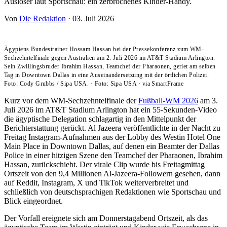
Auslöser laut Sportschau: ein zerbrochenes Kinder-Handy.
Von
Die Redaktion
·
03. Juli 2026
Ägyptens Bundestrainer Hossam Hassan bei der Pressekonferenz zum WM-
Sechzehntelfinale gegen Australien am 2. Juli 2026 im AT&T Stadium Arlington.
Sein Zwillingsbruder Ibrahim Hassan, Teamchef der Pharaonen, geriet am selben
Tag in Downtown Dallas in eine Auseinandersetzung mit der örtlichen Polizei.
Foto: Cody Grubbs / Sipa USA.
·
Foto: Sipa USA
·
via SmartFrame
Kurz vor dem WM-Sechzehntelfinale der
Fußball-WM 2026
am 3.
Juli 2026 im AT&T Stadium Arlington hat ein 55-Sekunden-Video
die ägyptische Delegation schlagartig in den Mittelpunkt der
Berichterstattung gerückt. Al Jazeera veröffentlichte in der Nacht zu
Freitag Instagram-Aufnahmen aus der Lobby des Westin Hotel One
Main Place in Downtown Dallas, auf denen ein Beamter der Dallas
Police in einer hitzigen Szene den Teamchef der Pharaonen, Ibrahim
Hassan, zurückschiebt. Der virale Clip wurde bis Freitagmittag
Ortszeit von den 9,4 Millionen Al-Jazeera-Followern gesehen, dann
auf Reddit, Instagram, X und TikTok weiterverbreitet und
schließlich von deutschsprachigen Redaktionen wie Sportschau und
Blick eingeordnet.
Der Vorfall ereignete sich am Donnerstagabend Ortszeit, als das