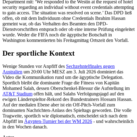
Department mit: ‘We responded to the Westin at the request of hotel
security regarding an individual without event credentials attempting
to gain access. The situation was resolved on scene.’ Das DPD ließ
offen, ob mit dem Individuum ohne Credentials Ibrahim Hassan
gemeint war, ob das Verhalten des Beamten den DPD-
Dienstvorschriften entsprach oder ob eine interne Prüfung eingeleitet
wurde. Weder die FIFA noch die ägyptische Botschaft in
Washington kommentierten bis Freitagmittag Ortszeit den Vorfall.
Der sportliche Kontext
Wenige Stunden vor Anpfiff des
Sechzehntelfinales gegen
Australien
um 20:00 Uhr MESZ am 3. Juli 2026 dominiert das
Video die Kommunikation rund um die ägyptische Delegation.
Sportlich bleibt die dominante Frage die Fitness von Kapitän
Mohamed Salah, dessen Oberschenkel-Blessur die Aufstellung im
AT&T Stadium
offen hält, und Salahs Verfolgungsjagd auf den
ewigen Länderspieltor-Rekord des Bundestrainers Hossam Hassan.
Auf der medialen Ebene aber ist ein Off-Pitch-Vorfall zum
dominanten Nachrichten-Anlass des Spieltags geworden. Die volle
Tragweite, sportlich wie diplomatisch, entscheidet sich nach dem
Abpfiff im
Ägypten-Turnier bei der WM 2026
- und wahrscheinlich
in den Wochen danach.