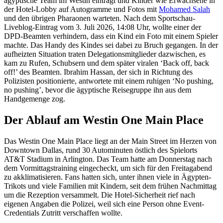
ägyptische Team im Westin einträgt und Kinder wie Erwachsene in
der Hotel-Lobby auf Autogramme und Fotos mit
Mohamed Salah
und den übrigen Pharaonen warteten. Nach dem Sportschau-
Liveblog-Eintrag vom 3. Juli 2026, 14:08 Uhr, wollte einer der
DPD-Beamten verhindern, dass ein Kind ein Foto mit einem Spieler
machte. Das Handy des Kindes sei dabei zu Bruch gegangen. In der
aufheizten Situation traten Delegationsmitglieder dazwischen, es
kam zu Rufen, Schubsern und dem später viralen ‘Back off, back
off!’ des Beamten. Ibrahim Hassan, der sich in Richtung des
Polizisten positionierte, antwortete mit einem ruhigen ‘No pushing,
no pushing’, bevor die ägyptische Reisegruppe ihn aus dem
Handgemenge zog.
Der Ablauf am Westin One Main Place
Das Westin One Main Place liegt an der Main Street im Herzen von
Downtown Dallas, rund 30 Autominuten östlich des Spielorts
AT&T Stadium in Arlington. Das Team hatte am Donnerstag nach
dem Vormittagstraining eingecheckt, um sich für den Freitagabend
zu akklimatisieren. Fans hatten sich, unter ihnen viele in Ägypten-
Trikots und viele Familien mit Kindern, seit dem frühen Nachmittag
um die Rezeption versammelt. Die Hotel-Sicherheit rief nach
eigenen Angaben die Polizei, weil sich eine Person ohne Event-
Credentials Zutritt verschaffen wollte.