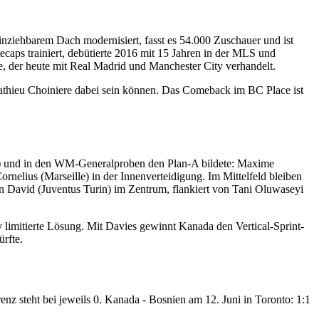
nziehbarem Dach modernisiert, fasst es 54.000 Zuschauer und ist
ps trainiert, debütierte 2016 mit 15 Jahren in der MLS und
 der heute mit Real Madrid und Manchester City verhandelt.
Mathieu Choiniere dabei sein können. Das Comeback im BC Place ist
25) und in den WM-Generalproben den Plan-A bildete: Maxime
rnelius (Marseille) in der Innenverteidigung. Im Mittelfeld bleiben
n David (Juventus Turin) im Zentrum, flankiert von Tani Oluwaseyi
v limitierte Lösung. Mit Davies gewinnt Kanada den Vertical-Sprint-
rfte.
enz steht bei jeweils 0. Kanada - Bosnien am 12. Juni in Toronto: 1:1