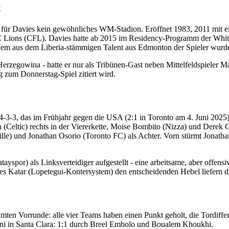
t
 für Davies kein gewöhnliches WM-Stadion. Eröffnet 1983, 2011 mit ei
ions (CFL). Davies hatte ab 2015 im Residency-Programm der Whiteca
dem aus dem Liberia-stämmigen Talent aus Edmonton der Spieler wurde,
erzegowina - hatte er nur als Tribünen-Gast neben Mittelfeldspieler 
g zum Donnerstag-Spiel zitiert wird.
-4-3-3, das im Frühjahr gegen die USA (2:1 in Toronto am 4. Juni 20
 (Celtic) rechts in der Viererkette, Moise Bombito (Nizza) und Derek Co
lle) und Jonathan Osorio (Toronto FC) als Achter. Vorn stürmt Jonatha
por) als Linksverteidiger aufgestellt - eine arbeitsame, aber offensi
des Katar (Lopetegui-Kontersystem) den entscheidenden Hebel liefern dü
amten Vorrunde: alle vier Teams haben einen Punkt geholt, die Tordiffer
uni in Santa Clara: 1:1 durch Breel Embolo und Boualem Khoukhi.