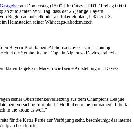
Gastgeber
am Donnerstag (15:00 Uhr Ortszeit PDT / Freitag 00:00
plan zum achten WM-Tag, dass der 25-jährige Bayern-
n Beginn an aufstellt oder als Joker einplant, ließ der US-
net im Heimstadion seiner Whitecaps-Akademiezeit.
 den Bayern-Profi bauen: Alphonso Davies ist ins Training
 ordnet die Symbolik ein: “Captain Alphonso Davies, trained at
m klaren Ja geklärt. Marsch wird seine Aufstellung mit Davies
e wegen seiner Oberschenkelverletzung aus dem Champions-League-
atement vorsichtig formuliert: “He’ll play in the tournament. I think
tch in the group as well.”
reits für die Katar-Partie zur Verfügung steht, beschleunigt das interne
eitplan beachtlich.