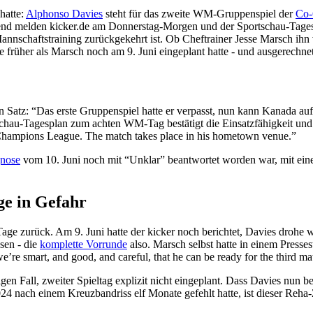
hatte:
Alphonso Davies
steht für das zweite WM-Gruppenspiel der
Co-
nd melden kicker.de am Donnerstag-Morgen und der Sportschau-Tages
nnschaftstraining zurückgekehrt ist. Ob Cheftrainer Jesse Marsch ihn vo
ie früher als Marsch noch am 9. Juni eingeplant hatte - und ausgerech
 Satz: “Das erste Gruppenspiel hatte er verpasst, nun kann Kanada auf
tschau-Tagesplan zum achten WM-Tag bestätigt die Einsatzfähigkeit und
n Champions League. The match takes place in his hometown venue.”
gnose
vom 10. Juni noch mit “Unklar” beantwortet worden war, mit eine
ge in Gefahr
age zurück. Am 9. Juni hatte der kicker noch berichtet, Davies droh
sen - die
komplette Vorrunde
also. Marsch selbst hatte in einem Pressest
e’re smart, and good, and careful, that he can be ready for the third ma
tigen Fall, zweiter Spieltag explizit nicht eingeplant. Dass Davies nun be
4 nach einem Kreuzbandriss elf Monate gefehlt hatte, ist dieser Reha-Z