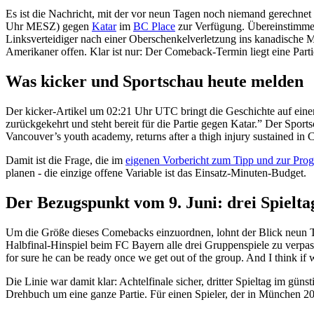
Es ist die Nachricht, mit der vor neun Tagen noch niemand gerechnet 
Uhr MESZ) gegen
Katar
im
BC Place
zur Verfügung. Übereinstimme
Linksverteidiger nach einer Oberschenkelverletzung ins kanadische Ma
Amerikaner offen. Klar ist nur: Der Comeback-Termin liegt eine Part
Was kicker und Sportschau heute melden
Der kicker-Artikel um 02:21 Uhr UTC bringt die Geschichte auf einen
zurückgekehrt und steht bereit für die Partie gegen Katar.” Der Spor
Vancouver’s youth academy, returns after a thigh injury sustained i
Damit ist die Frage, die im
eigenen Vorbericht zum Tipp und zur Pro
planen - die einzige offene Variable ist das Einsatz-Minuten-Budget.
Der Bezugspunkt vom 9. Juni: drei Spielta
Um die Größe dieses Comebacks einzuordnen, lohnt der Blick neun T
Halbfinal-Hinspiel beim FC Bayern alle drei Gruppenspiele zu verpas
for sure he can be ready once we get out of the group. And I think if w
Die Linie war damit klar: Achtelfinale sicher, dritter Spieltag im güns
Drehbuch um eine ganze Partie. Für einen Spieler, der in München 202