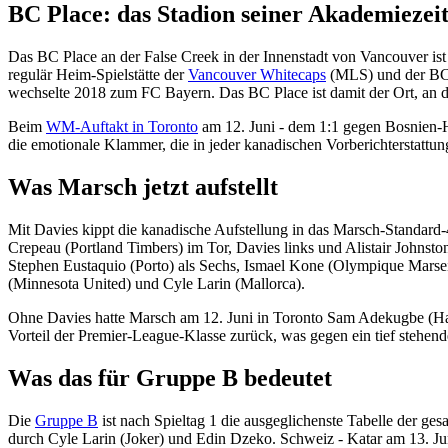
BC Place: das Stadion seiner Akademiezei
Das BC Place an der False Creek in der Innenstadt von Vancouver ist
regulär Heim-Spielstätte der
Vancouver Whitecaps
(MLS) und der BC L
wechselte 2018 zum FC Bayern. Das BC Place ist damit der Ort, an 
Beim
WM-Auftakt in Toronto
am 12. Juni - dem 1:1 gegen Bosnien-H
die emotionale Klammer, die in jeder kanadischen Vorberichterstattun
Was Marsch jetzt aufstellt
Mit Davies kippt die kanadische Aufstellung in das Marsch-Standard
Crepeau (Portland Timbers) im Tor, Davies links und Alistair Johnston
Stephen Eustaquio (Porto) als Sechs, Ismael Kone (Olympique Marsei
(Minnesota United) und Cyle Larin (Mallorca).
Ohne Davies hatte Marsch am 12. Juni in Toronto Sam Adekugbe (Hatays
Vorteil der Premier-League-Klasse zurück, was gegen ein tief stehen
Was das für Gruppe B bedeutet
Die
Gruppe B
ist nach Spieltag 1 die ausgeglichenste Tabelle der ges
durch Cyle Larin (Joker) und Edin Dzeko. Schweiz - Katar am 13. J