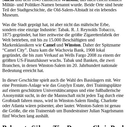
Militär- und Politiker-Namen benannt wurde. Beide Orte sind heute
Teil der Stadtgeschichte, die Old-Salem-Altstadt ist ein lebendes
Museum.
Was die Stadt geprägt hat, ist aber nicht das mährische Erbe,
sondern eine einzige Industrie: Tabak. R. J. Reynolds Tobacco,
1875 gegründet, hat hier zeitweise die größte Zigarettenfabrik der
Welt betrieben, mit bis zu 15.000 Beschäftigten und
Markenklassikern wie
Camel
und
Winston
. Daher der Spitzname
“Camel City”. Dazu kam die Wachovia Bank, 1908 lokal
gegründet, die bis zum Verkauf an Wells Fargo 2008 zu einem der
größten US-Finanzhäuser wuchs. Tabak und Banken, die zwei
Branchen, in denen Winston-Salem im 20. Jahrhundert nationale
Bedeutung erreicht hat.
In dieser Geschichte spielt auch die Wahl des Basislagers mit. Wer
eine Premium-Anlage wie das Graylyn Estate, drei Trainingsplätze
auf einem geschützten Universitätscampus und eine fußballerische
Anonymität sucht, in der die Mannschaft nicht jeden Tag durch eine
Großstadt fahren muss, wird in Winston-Salem fündig. Charlotte
oder Atlanta wären präsenter, aber lauter. Winston-Salem ist genau
die Größe, die ein Trainerstab um Bundestrainer Julian Nagelsmann
fünf Wochen lang aushält.