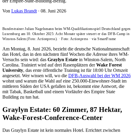
der Empire-State-Building-Bezug.
Von
Lukas Brandt
·
08. Juni 2026
Bundestrainer Julian Nagelsmann beim WM-Qualifikationsspiel Deutschland gegen
Luxemburg am 10. Oktober 2025: Acht Monate später steuert er das DFB-Camp in
Winston-Salem (Foto: Actionpress).
·
Foto: Actionpress
·
via SmartFrame
Am Montag, 8. Juni 2026, bezieht die deutsche Nationalmannschaft
das Hotel, das in den nächsten fünf Wochen die Adresse ihres WM-
Versuchs sein wird: das
Graylyn Estate
in Winston-Salem, North
Carolina. Trainiert wird auf drei Rasenplätzen der
Wake Forest
University
, das erste öffentliche Training ist für 18:00 Uhr Ortszeit
angesetzt. Wer wissen will, wo die
DFB-Auswahl bei der WM 2026
wohnt und warum die Wahl auf eine 250.000-Einwohner-Stadt im
mittleren Süden der USA gefallen ist, bekommt eine Antwort, die
mit Tabak, Basketball und einem Vorläufer des Empire State
Building zu tun hat.
Graylyn Estate: 60 Zimmer, 87 Hektar,
Wake-Forest-Conference-Center
Das Graylyn Estate ist kein normales Hotel. Errichtet zwischen