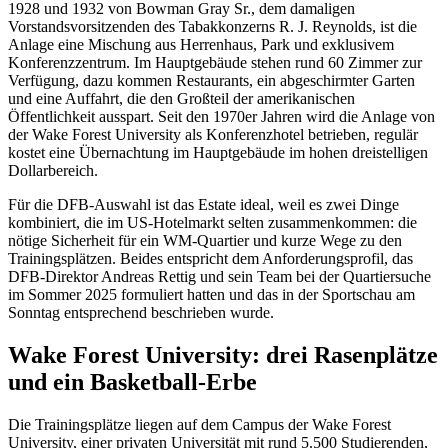
1928 und 1932 von Bowman Gray Sr., dem damaligen
Vorstandsvorsitzenden des Tabakkonzerns R. J. Reynolds, ist die
Anlage eine Mischung aus Herrenhaus, Park und exklusivem
Konferenzzentrum. Im Hauptgebäude stehen rund 60 Zimmer zur
Verfügung, dazu kommen Restaurants, ein abgeschirmter Garten
und eine Auffahrt, die den Großteil der amerikanischen
Öffentlichkeit ausspart. Seit den 1970er Jahren wird die Anlage von
der Wake Forest University als Konferenzhotel betrieben, regulär
kostet eine Übernachtung im Hauptgebäude im hohen dreistelligen
Dollarbereich.
Für die DFB-Auswahl ist das Estate ideal, weil es zwei Dinge
kombiniert, die im US-Hotelmarkt selten zusammenkommen: die
nötige Sicherheit für ein WM-Quartier und kurze Wege zu den
Trainingsplätzen. Beides entspricht dem Anforderungsprofil, das
DFB-Direktor Andreas Rettig und sein Team bei der Quartiersuche
im Sommer 2025 formuliert hatten und das in der Sportschau am
Sonntag entsprechend beschrieben wurde.
Wake Forest University: drei Rasenplätze
und ein Basketball-Erbe
Die Trainingsplätze liegen auf dem Campus der Wake Forest
University, einer privaten Universität mit rund 5.500 Studierenden,