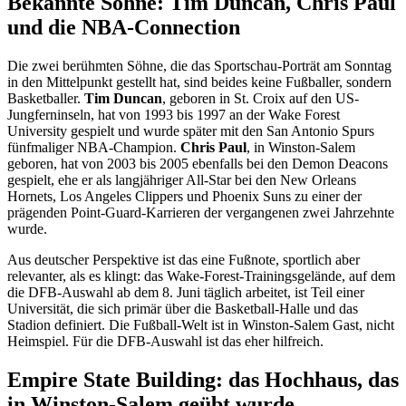
Bekannte Söhne: Tim Duncan, Chris Paul
und die NBA-Connection
Die zwei berühmten Söhne, die das Sportschau-Porträt am Sonntag
in den Mittelpunkt gestellt hat, sind beides keine Fußballer, sondern
Basketballer.
Tim Duncan
, geboren in St. Croix auf den US-
Jungferninseln, hat von 1993 bis 1997 an der Wake Forest
University gespielt und wurde später mit den San Antonio Spurs
fünfmaliger NBA-Champion.
Chris Paul
, in Winston-Salem
geboren, hat von 2003 bis 2005 ebenfalls bei den Demon Deacons
gespielt, ehe er als langjähriger All-Star bei den New Orleans
Hornets, Los Angeles Clippers und Phoenix Suns zu einer der
prägenden Point-Guard-Karrieren der vergangenen zwei Jahrzehnte
wurde.
Aus deutscher Perspektive ist das eine Fußnote, sportlich aber
relevanter, als es klingt: das Wake-Forest-Trainingsgelände, auf dem
die DFB-Auswahl ab dem 8. Juni täglich arbeitet, ist Teil einer
Universität, die sich primär über die Basketball-Halle und das
Stadion definiert. Die Fußball-Welt ist in Winston-Salem Gast, nicht
Heimspiel. Für die DFB-Auswahl ist das eher hilfreich.
Empire State Building: das Hochhaus, das
in Winston-Salem geübt wurde