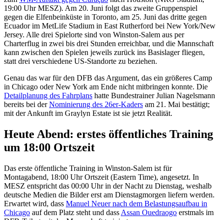
19:00 Uhr MESZ). Am 20. Juni folgt das zweite Gruppenspiel
gegen die Elfenbeinküste in Toronto, am 25. Juni das dritte gegen
Ecuador im MetLife Stadium in East Rutherford bei New York/New
Jersey. Alle drei Spielorte sind von Winston-Salem aus per
Charterflug in zwei bis drei Stunden erreichbar, und die Mannschaft
kann zwischen den Spielen jeweils zurück ins Basislager fliegen,
statt drei verschiedene US-Standorte zu beziehen.
Genau das war für den DFB das Argument, das ein größeres Camp
in Chicago oder New York am Ende nicht mitbringen konnte. Die
Detailplanung des Fahrplans
hatte Bundestrainer Julian Nagelsmann
bereits bei der
Nominierung des 26er-Kaders
am 21. Mai bestätigt;
mit der Ankunft im Graylyn Estate ist sie jetzt Realität.
Heute Abend: erstes öffentliches Training
um 18:00 Ortszeit
Das erste öffentliche Training in Winston-Salem ist für
Montagabend, 18:00 Uhr Ortszeit (Eastern Time), angesetzt. In
MESZ entspricht das 00:00 Uhr in der Nacht zu Dienstag, weshalb
deutsche Medien die Bilder erst am Dienstagmorgen liefern werden.
Erwartet wird, dass
Manuel Neuer nach dem Belastungsaufbau in
Chicago
auf dem Platz steht und dass
Assan Ouedraogo
erstmals im