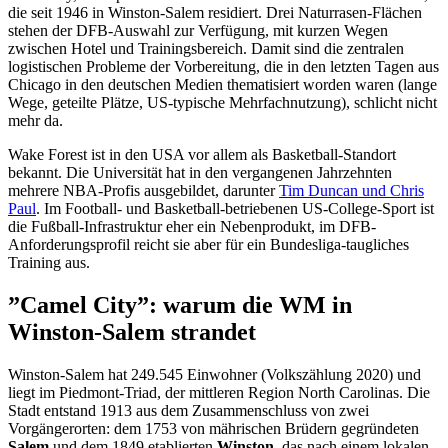
die seit 1946 in Winston-Salem residiert. Drei Naturrasen-Flächen
stehen der DFB-Auswahl zur Verfügung, mit kurzen Wegen
zwischen Hotel und Trainingsbereich. Damit sind die zentralen
logistischen Probleme der Vorbereitung, die in den letzten Tagen aus
Chicago in den deutschen Medien thematisiert worden waren (lange
Wege, geteilte Plätze, US-typische Mehrfachnutzung), schlicht nicht
mehr da.
Wake Forest ist in den USA vor allem als Basketball-Standort
bekannt. Die Universität hat in den vergangenen Jahrzehnten
mehrere NBA-Profis ausgebildet, darunter
Tim Duncan und Chris
Paul
. Im Football- und Basketball-betriebenen US-College-Sport ist
die Fußball-Infrastruktur eher ein Nebenprodukt, im DFB-
Anforderungsprofil reicht sie aber für ein Bundesliga-taugliches
Training aus.
”Camel City”: warum die WM in
Winston-Salem strandet
Winston-Salem hat 249.545 Einwohner (Volkszählung 2020) und
liegt im Piedmont-Triad, der mittleren Region North Carolinas. Die
Stadt entstand 1913 aus dem Zusammenschluss von zwei
Vorgängerorten: dem 1753 von mährischen Brüdern gegründeten
Salem
und dem 1849 etablierten
Winston
, das nach einem lokalen