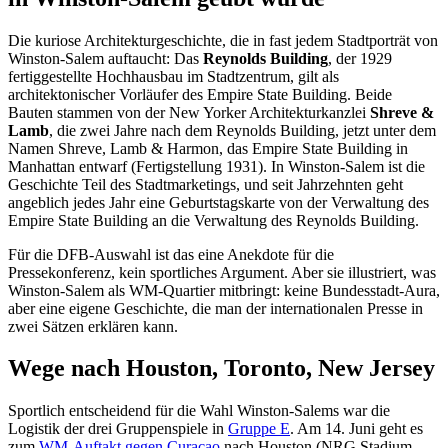
Die kuriose Architekturgeschichte, die in fast jedem Stadtporträt von
Winston-Salem auftaucht: Das
Reynolds Building
, der 1929
fertiggestellte Hochhausbau im Stadtzentrum, gilt als
architektonischer Vorläufer des Empire State Building. Beide
Bauten stammen von der New Yorker Architekturkanzlei
Shreve &
Lamb
, die zwei Jahre nach dem Reynolds Building, jetzt unter dem
Namen Shreve, Lamb & Harmon, das Empire State Building in
Manhattan entwarf (Fertigstellung 1931). In Winston-Salem ist die
Geschichte Teil des Stadtmarketings, und seit Jahrzehnten geht
angeblich jedes Jahr eine Geburtstagskarte von der Verwaltung des
Empire State Building an die Verwaltung des Reynolds Building.
Für die DFB-Auswahl ist das eine Anekdote für die
Pressekonferenz, kein sportliches Argument. Aber sie illustriert, was
Winston-Salem als WM-Quartier mitbringt: keine Bundesstadt-Aura,
aber eine eigene Geschichte, die man der internationalen Presse in
zwei Sätzen erklären kann.
Wege nach Houston, Toronto, New Jersey
Sportlich entscheidend für die Wahl Winston-Salems war die
Logistik der drei Gruppenspiele in
Gruppe E
. Am 14. Juni geht es
zum
WM-Auftakt gegen Curaçao
nach Houston (NRG Stadium,