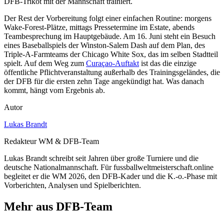
DFB-Trikot mit der Mannschaft trainiert.
Der Rest der Vorbereitung folgt einer einfachen Routine: morgens
Wake-Forest-Plätze, mittags Pressetermine im Estate, abends
Teambesprechung im Hauptgebäude. Am 16. Juni steht ein Besuch
eines Baseballspiels der Winston-Salem Dash auf dem Plan, des
Triple-A-Farmteams der Chicago White Sox, das im selben Stadtteil
spielt. Auf dem Weg zum
Curaçao-Auftakt
ist das die einzige
öffentliche Pflichtveranstaltung außerhalb des Trainingsgeländes, die
der DFB für die ersten zehn Tage angekündigt hat. Was danach
kommt, hängt vom Ergebnis ab.
Autor
Lukas Brandt
Redakteur WM & DFB-Team
Lukas Brandt schreibt seit Jahren über große Turniere und die
deutsche Nationalmannschaft. Für fussballweltmeisterschaft.online
begleitet er die WM 2026, den DFB-Kader und die K.-o.-Phase mit
Vorberichten, Analysen und Spielberichten.
Mehr aus DFB-Team