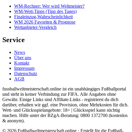
WM-Rechner: Wer wird Weltmeister?
WM-Wett-Tipps (Tipp des Tages)
Finaleinzug-Wahrscheinlichkeit
WM 2026 Favoriten & Prognose
Wettanbieter-Vergleich
Service
News
Über uns
Kontakt
Impressum
Datenschutz
AGB
fussballweltmeisterschaft.online ist ein unabhängiges Fußballportal
und steht in keiner Verbindung zur FIFA. Alle Angaben ohne
Gewähr. Einige Links sind Affiliate-Links - registrierst du dich
darüber, erhalten wir ggf. eine Provision, ohne Mehrkosten für dich.
Wett- und Glücksspielangebote: 18+ | Glücksspiel kann süchtig
machen. Hilfe unter der BZgA-Beratung: 0800 1372700 (kostenlos
& anonym).
© 2026 Fußballweltmeisterschaft.online · Erstellt für die Fußball-