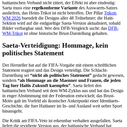
haitianischen Verband nicht zitiert, der Effekt ist aber eindeutig:
Saeta muss eine
regelkonforme Variante
des Auswaerts-Satzes
ausliefern, das Heim-Trikot ist nicht betroffen. Der Pillar
Trikots
WM 2026
buendelt die Designs aller 48 Teilnehmer; die Haiti-
Sektion wird auf die endgueltige Saeta-Version aktualisiert, sobald
Bilder verfuegbar sind. Wer den DFB-Vergleich sucht: das
DFB-
WM-Trikot
ist ohne historische Brust-Darstellung gehalten.
Saeta-Verteidigung: Hommage, kein
politisches Statement
Der Hersteller hat auf die FIFA-Vorgabe mit einem schriftlichen
Statement reagiert und das Design verteidigt. Die Schlacht-
Darstellung sei
“nicht als politisches Statement”
gedacht gewesen,
sondern
“als Hommage an die Maenner und Frauen, die jeden
Tag fuer Haitis Zukunft kaempfen”
. Saeta liefert den
haitianischen Verband seit dem WM-Zyklus aus und hat das Design
in enger Abstimmung mit der Federation entwickelt; das Brust-
Motiv galt im Vorfeld als ikonischer Ankerpunkt einer Identitaets-
Geschichte, die fuer Haitianer im In- und Ausland weit ueber Sport
hinausgeht.
Die Kritik am FIFA-Veto ist erkennbar verhalten ausgefallen. Saeta
liefert die revidierte Version aus, der haitianische Verband hat