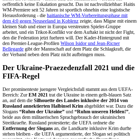
oeffentlich keine Eskalation gesucht. Das ist nachvollziehbar: Haitis
WM-Premiere seit 52 Jahren ist sportlich ohnehin eine logistische
Herausforderung - die
haitianische WM-Vorbereitungsphase mit
dem 4:0 gegen Neuseeland in Koblenz
zeigte, dass Migne mit einem
kleinen Stab und einer in Europa verstreuten Spieler-Gruppe
arbeitet, und ein Trikot-Konflikt vor dem Auftakt ist nicht der Fight,
den die Federation jetzt fuehren will. Der Kader-Hintergrund mit
den Premier-League-Profilen
Wilson Isidor und Jean-Ricner
Bellegarde
gibt der Mannschaft auf dem Platz die Schlagkraft, die
der Verband neben dem Platz nicht aufbringen muss.
Der Ukraine-Praezedenzfall 2021 und die
FIFA-Regel
Der prominenteste juengere Vergleichsfall stammt aus dem UEFA-
Bereich: Zur
EM 2021
trat die Ukraine in einem gelb-blauen Satz
an, auf dem die
Silhouette des Landes inklusive der 2014 von
Russland annektierten Halbinsel Krim
abgebildet war. Dazu die
Slogans
“Ruhm der Ukraine”
und
“Ruhm unseren Helden!”
,
beide aus dem militaerischen Sprachgebrauch der ukrainischen
Streitkraefte. Russland protestierte; die UEFA ordnete die
Entfernung der Slogans
an, die Landkarte inklusive Krim durfte
stehen bleiben - die UEFA argumentierte, der Slogan sei politisch