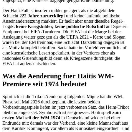
zugespitzt, eine Karte sei dagegen geografische Darstellung.
Der Haiti-Fall ist insofern milder gelagert, als die abgebildete
Schlacht
222 Jahre zurueckliegt
und keine laufende politische
Auseinandersetzung markiert. Er faellt aber unter dieselbe Regel-
Logik:
keine Kriegsbilder, keine politische Botschaft
auf Spieler-
Equipment bei FIFA-Turnieren. Die FIFA hat die Marge bei der
Auslegung weiter gezogen als die UEFA 2021 - Karte und Slogan
waren bei der EM trennbar, eine Schlacht-Darstellung dagegen ist
als Motiv komplett betroffen. Saeta hatte im Vorfeld vermutlich auf
eine kuenstlerische Lesart spekuliert, in der Vertieres eher als
nationales Gruendungsbild denn als Kriegsszene durchgeht; die
FIFA hat anders entschieden.
Was die Aenderung fuer Haitis WM-
Premiere seit 1974 bedeutet
Sportlich ist die Trikot-Aenderung folgenlos. Migne hat die WM-
Phase seit Mai 2026 durchgeplant, die letzten beiden
Vorbereitungsspiele liefen im jetzt verbotenen Satz, das Heim-Trikot
bleibt unangetastet. Symbolisch ist sie groesser. Haiti spielt
zum
ersten Mal seit der WM 1974
in Deutschland wieder bei einer
Endrunde mit; damals war der Verband, eine kleine Mannschaft aus
dem Karibik-Kontingent, vor allem als Kuriositaet eingeordnet - und