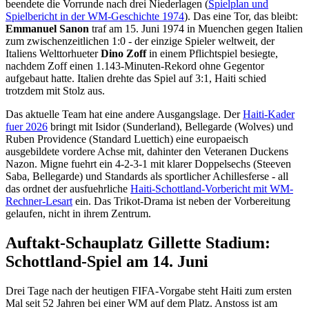
beendete die Vorrunde nach drei Niederlagen (
Spielplan und
Spielbericht in der WM-Geschichte 1974
). Das eine Tor, das bleibt:
Emmanuel Sanon
traf am 15. Juni 1974 in Muenchen gegen Italien
zum zwischenzeitlichen 1:0 - der einzige Spieler weltweit, der
Italiens Welttorhueter
Dino Zoff
in einem Pflichtspiel besiegte,
nachdem Zoff einen 1.143-Minuten-Rekord ohne Gegentor
aufgebaut hatte. Italien drehte das Spiel auf 3:1, Haiti schied
trotzdem mit Stolz aus.
Das aktuelle Team hat eine andere Ausgangslage. Der
Haiti-Kader
fuer 2026
bringt mit Isidor (Sunderland), Bellegarde (Wolves) und
Ruben Providence (Standard Luettich) eine europaeisch
ausgebildete vordere Achse mit, dahinter den Veteranen Duckens
Nazon. Migne fuehrt ein 4-2-3-1 mit klarer Doppelsechs (Steeven
Saba, Bellegarde) und Standards als sportlicher Achillesferse - all
das ordnet der ausfuehrliche
Haiti-Schottland-Vorbericht mit WM-
Rechner-Lesart
ein. Das Trikot-Drama ist neben der Vorbereitung
gelaufen, nicht in ihrem Zentrum.
Auftakt-Schauplatz Gillette Stadium:
Schottland-Spiel am 14. Juni
Drei Tage nach der heutigen FIFA-Vorgabe steht Haiti zum ersten
Mal seit 52 Jahren bei einer WM auf dem Platz. Anstoss ist am