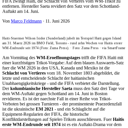
FIFA zwingt Haiti, die Schlacht von Vertieres vom WM-Trikot zu
entfernen. Hersteller Saeta revidiert den Satz vor dem Schottland-
Auftakt am 14. Juni.
Von
Marco Feldmann
·
11. Juni 2026
Haiti-Stuermer Wilson Isidor (Sunderland) jubelt im Testspiel Haiti gegen Island
am 31. Maerz 2026 im BMO Field, Toronto - rund zehn Wochen vor Haitis erster
WM-Endrunde seit 1974 (Foto: Zuma Press).
·
Foto: Zuma Press
·
via SmartFrame
Am Vormittag des
WM-Eroeffnungstages
trifft die FIFA Haiti mit
einer kurzfristigen Trikot-Vorgabe: Auf dem blauen Auswaerts-Satz
fuer die WM 2026 in den USA, Kanada und Mexiko ist die
Schlacht von Vertieres
vom 18. November 1803 abgebildet, die
letzte und entscheidende Schlacht der haitianischen
Unabhaengigkeitskriege - und die FIFA verbietet die Darstellung.
Der
kolumbianische Hersteller Saeta
muss den Satz drei Tage vor
dem WM-Auftakt gegen Schottland am 14. Juni in Boston
revidieren. Es ist der naechste Fall in einer Reihe von Trikot-
Verboten bei grossen Turnieren - der prominenteste Praezedenzfall
ist die ukrainische
EM 2021
- und ein Schlaglicht auf die
Equipment-Regularien der FIFA, die historische
Konfliktdarstellungen auf Spieler-Trikots ausschliessen. Fuer
Haitis
erste WM-Endrunde seit 1974
ist es ein Auftakt-Drama vor dem