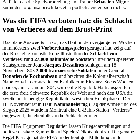
Auftakt, das die Spielvorbereitung um Trainer
Sebastien Migne
zumindest organisatorisch kostet - sportlich aendert sich nichts.
Was die FIFA verboten hat: die Schlacht
von Vertieres auf dem Brust-Print
Das blaue Auswaerts-Trikot, das Haiti in den vergangenen Wochen
in mindestens
zwei Vorbereitungsspielen
getragen hat, zeigt auf
der Brust eine kuenstlerische Illustration der
Schlacht von
Vertieres
: rund
27.000 haitianische Soldaten
unter dem spaeteren
Staatsgruender
Jean-Jacques Dessalines
schlugen am 18.
November 1803
2.000 franzoesische Soldaten
unter General
Donatien de Rochambeau
und brachten die Kolonialherrschaft
Napoleons in der westlichen Karibik zum Einsturz. Sechs Wochen
spaeter, am 1. Januar 1804, wurde die Republik Haiti ausgerufen -
die erste freie Schwarze Republik der Welt und nach den USA die
zweite unabhaengige Republik der westlichen Hemisphaere. Der
18. November ist in Haiti
Nationalfeiertag
(Tag der Armee und des
Sieges); 2025 wurde in Montreal eine U-Bahn-Station “Vertieres”
eingeweiht, die ebenfalls an die Schlacht erinnert.
Die FIFA-Equipment-Regularien lassen Kriegsdarstellungen und
politisch lesbare Symbolik auf Spieler-Trikots nicht zu. Die genaue
Regel-Passage hat die FIFA in der heutigen Mitteilung an den