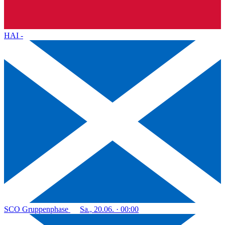
HAI
-
SCO
Gruppenphase
Sa., 20.06. · 00:00