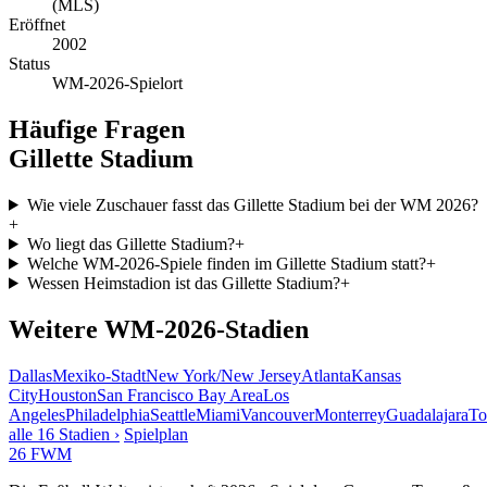
(MLS)
Eröffnet
2002
Status
WM-2026-Spielort
Häufige Fragen
Gillette Stadium
Wie viele Zuschauer fasst das Gillette Stadium bei der WM 2026?
+
Wo liegt das Gillette Stadium?
+
Welche WM-2026-Spiele finden im Gillette Stadium statt?
+
Wessen Heimstadion ist das Gillette Stadium?
+
Weitere WM-2026-Stadien
Dallas
Mexiko-Stadt
New York/New Jersey
Atlanta
Kansas
City
Houston
San Francisco Bay Area
Los
Angeles
Philadelphia
Seattle
Miami
Vancouver
Monterrey
Guadalajara
To
alle 16 Stadien ›
Spielplan
26
FWM