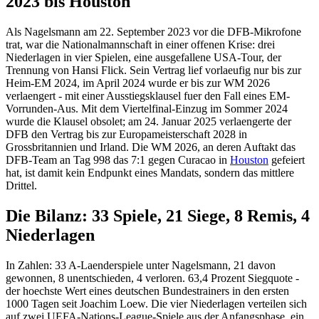
2023 bis Houston
Als Nagelsmann am 22. September 2023 vor die DFB-Mikrofone
trat, war die Nationalmannschaft in einer offenen Krise: drei
Niederlagen in vier Spielen, eine ausgefallene USA-Tour, der
Trennung von Hansi Flick. Sein Vertrag lief vorlaeufig nur bis zur
Heim-EM 2024, im April 2024 wurde er bis zur WM 2026
verlaengert - mit einer Ausstiegsklausel fuer den Fall eines EM-
Vorrunden-Aus. Mit dem Viertelfinal-Einzug im Sommer 2024
wurde die Klausel obsolet; am 24. Januar 2025 verlaengerte der
DFB den Vertrag bis zur Europameisterschaft 2028 in
Grossbritannien und Irland. Die WM 2026, an deren Auftakt das
DFB-Team an Tag 998 das 7:1 gegen Curacao in
Houston
gefeiert
hat, ist damit kein Endpunkt eines Mandats, sondern das mittlere
Drittel.
Die Bilanz: 33 Spiele, 21 Siege, 8 Remis, 4
Niederlagen
In Zahlen: 33 A-Laenderspiele unter Nagelsmann, 21 davon
gewonnen, 8 unentschieden, 4 verloren. 63,4 Prozent Siegquote -
der hoechste Wert eines deutschen Bundestrainers in den ersten
1000 Tagen seit Joachim Loew. Die vier Niederlagen verteilen sich
auf zwei UEFA-Nations-League-Spiele aus der Anfangsphase, ein