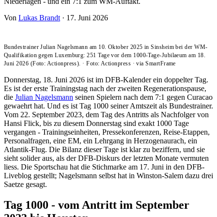
Niederlagen - und ein 7:1 zum WM-Auftakt.
Von
Lukas Brandt
·
17. Juni 2026
Bundestrainer Julian Nagelsmann am 10. Oktober 2025 in Sinsheim bei der WM-
Qualifikation gegen Luxemburg: 251 Tage vor dem 1000-Tage-Jubilaeum am 18.
Juni 2026 (Foto: Actionpress).
·
Foto: Actionpress
·
via SmartFrame
Donnerstag, 18. Juni 2026 ist im DFB-Kalender ein doppelter Tag.
Es ist der erste Trainingstag nach der zweiten Regenerationspause,
die
Julian Nagelsmann
seinen Spielern nach dem 7:1 gegen Curacao
gewaehrt hat. Und es ist Tag 1000 seiner Amtszeit als Bundestrainer.
Vom 22. September 2023, dem Tag des Antritts als Nachfolger von
Hansi Flick, bis zu diesem Donnerstag sind exakt 1000 Tage
vergangen - Trainingseinheiten, Pressekonferenzen, Reise-Etappen,
Personalfragen, eine EM, ein Lehrgang in Herzogenaurach, ein
Atlantik-Flug. Die Bilanz dieser Tage ist klar zu beziffern, und sie
sieht solider aus, als der DFB-Diskurs der letzten Monate vermuten
liess. Die Sportschau hat die Stichmarke am 17. Juni in den DFB-
Liveblog gestellt; Nagelsmann selbst hat in Winston-Salem dazu drei
Saetze gesagt.
Tag 1000 - vom Antritt im September