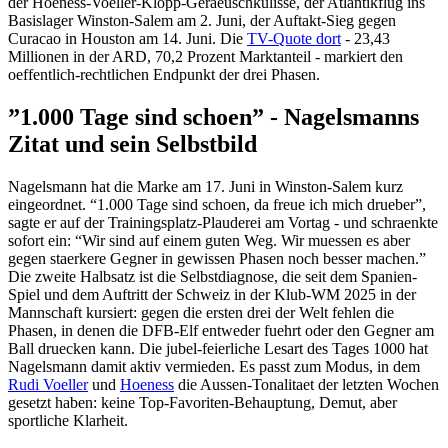
der Hoeness-Voeller-Klopp-Geraeuschkulisse, der Atlantikflug ins
Basislager Winston-Salem am 2. Juni, der Auftakt-Sieg gegen
Curacao in Houston am 14. Juni. Die
TV-Quote dort
- 23,43
Millionen in der ARD, 70,2 Prozent Marktanteil - markiert den
oeffentlich-rechtlichen Endpunkt der drei Phasen.
”1.000 Tage sind schoen” - Nagelsmanns
Zitat und sein Selbstbild
Nagelsmann hat die Marke am 17. Juni in Winston-Salem kurz
eingeordnet. “1.000 Tage sind schoen, da freue ich mich drueber”,
sagte er auf der Trainingsplatz-Plauderei am Vortag - und schraenkte
sofort ein: “Wir sind auf einem guten Weg. Wir muessen es aber
gegen staerkere Gegner in gewissen Phasen noch besser machen.”
Die zweite Halbsatz ist die Selbstdiagnose, die seit dem Spanien-
Spiel und dem Auftritt der Schweiz in der Klub-WM 2025 in der
Mannschaft kursiert: gegen die ersten drei der Welt fehlen die
Phasen, in denen die DFB-Elf entweder fuehrt oder den Gegner am
Ball druecken kann. Die jubel-feierliche Lesart des Tages 1000 hat
Nagelsmann damit aktiv vermieden. Es passt zum Modus, in dem
Rudi Voeller
und
Hoeness
die Aussen-Tonalitaet der letzten Wochen
gesetzt haben: keine Top-Favoriten-Behauptung, Demut, aber
sportliche Klarheit.