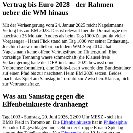
Vertrag bis Euro 2028 - der Rahmen
ueber die WM hinaus
Mit der Verlaengerung vom 24. Januar 2025 reicht Nagelsmanns
Vertrag bis zur EM 2028. Das ist relevant fuer die Dramaturgie der
naechsten 25 Monate. Anders als beim Tag-1000-Zeitpunkt vieler
Vorgaenger - Hansi Flick stand am Tag 1000 vor seiner Entlassung,
Joachim Loew unmittelbar nach dem WM-Sieg 2014 - hat
Nagelsmann keine offene Vertragsfrage im Hintergrund. Eine
vorzeitige Trennung waere schmerzhaft (die Klausel-freie
Verlaengerung hatte der DFB im Januar 2025 bewusst ohne
Notbremse formuliert), eine Erfolg-Lesart wuerde den Bundestrainer
auf einen Pfad bis zur naechsten Heim-EM 2028 setzen. Beides
macht das Spiel am Samstag in Toronto zur Zwischen-Klausur, nicht
zur Vertrauensfrage.
Was am Samstag gegen die
Elfenbeinkueste dranhaengt
Tag 1003 - Samstag, 20. Juni 2026, 22:00 Uhr MESZ - steht im
BMO Field in Toronto an. Die
Elfenbeinkueste
hat in
Philadelphia
Ecuador 1:0 geschlagen und steht in der Gruppe E nach Spieltag
eins an der Tabellenspitze. Yan
Diomande
, der 19-Jaehrige von