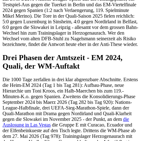
Testspiel-Aus gegen die Tuerkei in Berlin und das EM-Viertelfinale
2024 gegen Spanien (1:2 nach Verlaengerung, 119. Spielminute
Mikel Merino). Die Tore in der Quali-Saison 2025 fielen reichlich:
5:0 gegen Luxemburg in Sinsheim, 4:0 gegen Nordirland in Belfast,
6:0 gegen die Slowakei in Leipzig - allesamt vor dem grossen Bahn-
Wechsel hin zum Trainingslager in Herzogenaurach. Wer den
Wechsel vom alten DFB-Stuhl zu Nagelsmann seinerzeit als Risiko
bezeichnete, findet die Antwort heute eher in der Anti-These wieder.
Drei Phasen der Amtszeit - EM 2024,
Quali, der WM-Auftakt
Die 1000 Tage zerfallen in drei klar abgrenzbare Abschnitte. Erstens
die Heim-EM 2024 (Tag 1 bis Tag 281): Aufbau-Phase, neue
Hierarchie um Toni Kroos, ein Halb-Maerchen bis zum 119.-
Minuten-K.o. gegen Spanien. Zweitens die Konsolidierungs-Phase
September 2024 bis Maerz 2026 (Tag 282 bis Tag 920): Nations-
League-Halbfinale, drei UEFA-Sieg-Marathon-Spiele, dann der
Quali-Marathon mit Drama gegen Nordirland und Quali-Klarheit
gegen die Slowakei im November 2025 - der Punkt, an dem
die
Auslosung in Las Vegas
die Gruppe E mit Curacao, Ecuador und
der Elfenbeinkueste auf den Tisch legte. Drittens die WM-Phase ab
dem 27. Mai 2026 (Tag 978): Trainingslager Herzogenaurach mit