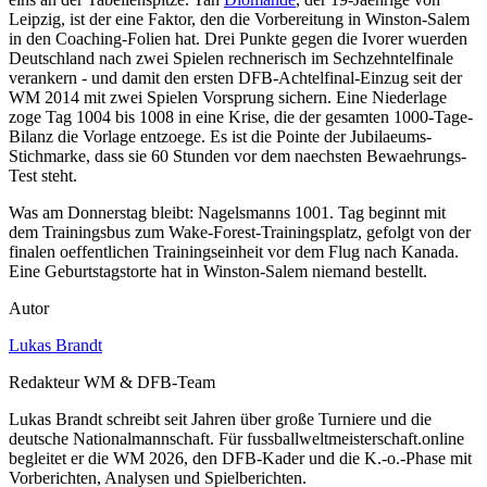
Leipzig, ist der eine Faktor, den die Vorbereitung in Winston-Salem
in den Coaching-Folien hat. Drei Punkte gegen die Ivorer wuerden
Deutschland nach zwei Spielen rechnerisch im Sechzehntelfinale
verankern - und damit den ersten DFB-Achtelfinal-Einzug seit der
WM 2014 mit zwei Spielen Vorsprung sichern. Eine Niederlage
zoge Tag 1004 bis 1008 in eine Krise, die der gesamten 1000-Tage-
Bilanz die Vorlage entzoege. Es ist die Pointe der Jubilaeums-
Stichmarke, dass sie 60 Stunden vor dem naechsten Bewaehrungs-
Test steht.
Was am Donnerstag bleibt: Nagelsmanns 1001. Tag beginnt mit
dem Trainingsbus zum Wake-Forest-Trainingsplatz, gefolgt von der
finalen oeffentlichen Trainingseinheit vor dem Flug nach Kanada.
Eine Geburtstagstorte hat in Winston-Salem niemand bestellt.
Autor
Lukas Brandt
Redakteur WM & DFB-Team
Lukas Brandt schreibt seit Jahren über große Turniere und die
deutsche Nationalmannschaft. Für fussballweltmeisterschaft.online
begleitet er die WM 2026, den DFB-Kader und die K.-o.-Phase mit
Vorberichten, Analysen und Spielberichten.