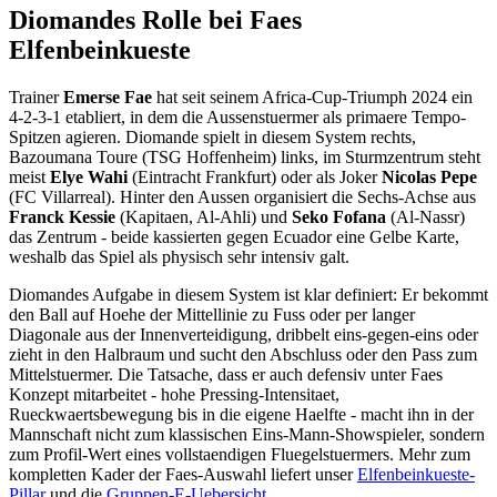
Diomandes Rolle bei Faes
Elfenbeinkueste
Trainer
Emerse Fae
hat seit seinem Africa-Cup-Triumph 2024 ein
4-2-3-1 etabliert, in dem die Aussenstuermer als primaere Tempo-
Spitzen agieren. Diomande spielt in diesem System rechts,
Bazoumana Toure (TSG Hoffenheim) links, im Sturmzentrum steht
meist
Elye Wahi
(Eintracht Frankfurt) oder als Joker
Nicolas Pepe
(FC Villarreal). Hinter den Aussen organisiert die Sechs-Achse aus
Franck Kessie
(Kapitaen, Al-Ahli) und
Seko Fofana
(Al-Nassr)
das Zentrum - beide kassierten gegen Ecuador eine Gelbe Karte,
weshalb das Spiel als physisch sehr intensiv galt.
Diomandes Aufgabe in diesem System ist klar definiert: Er bekommt
den Ball auf Hoehe der Mittellinie zu Fuss oder per langer
Diagonale aus der Innenverteidigung, dribbelt eins-gegen-eins oder
zieht in den Halbraum und sucht den Abschluss oder den Pass zum
Mittelstuermer. Die Tatsache, dass er auch defensiv unter Faes
Konzept mitarbeitet - hohe Pressing-Intensitaet,
Rueckwaertsbewegung bis in die eigene Haelfte - macht ihn in der
Mannschaft nicht zum klassischen Eins-Mann-Showspieler, sondern
zum Profil-Wert eines vollstaendigen Fluegelstuermers. Mehr zum
kompletten Kader der Faes-Auswahl liefert unser
Elfenbeinkueste-
Pillar
und die
Gruppen-E-Uebersicht
.