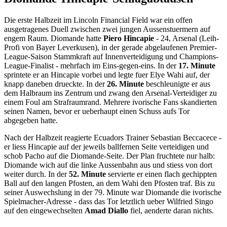
Die erste Halbzeit im Lincoln Financial Field war ein offen
ausgetragenes Duell zwischen zwei jungen Aussenstuermern auf
engem Raum. Diomande hatte
Piero Hincapie
- 24, Arsenal (Leih-
Profi von Bayer Leverkusen), in der gerade abgelaufenen Premier-
League-Saison Stammkraft auf Innenverteidigung und Champions-
League-Finalist - mehrfach im Eins-gegen-eins. In der
17. Minute
sprintete er an Hincapie vorbei und legte fuer Elye Wahi auf, der
knapp daneben drueckte. In der
26. Minute
beschleunigte er aus
dem Halbraum ins Zentrum und zwang den Arsenal-Verteidiger zu
einem Foul am Strafraumrand. Mehrere ivorische Fans skandierten
seinen Namen, bevor er ueberhaupt einen Schuss aufs Tor
abgegeben hatte.
Nach der Halbzeit reagierte Ecuadors Trainer Sebastian Beccacece -
er liess Hincapie auf der jeweils ballfernen Seite verteidigen und
schob Pacho auf die Diomande-Seite. Der Plan fruchtete nur halb:
Diomande wich auf die linke Aussenbahn aus und stiess von dort
weiter durch. In der
52. Minute
servierte er einen flach gechippten
Ball auf den langen Pfosten, an dem Wahi den Pfosten traf. Bis zu
seiner Auswechslung in der 79. Minute war Diomande die ivorische
Spielmacher-Adresse - dass das Tor letztlich ueber Wilfried Singo
auf den eingewechselten
Amad Diallo
fiel, aenderte daran nichts.