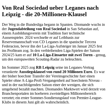
Von Real Sociedad ueber Leganes nach
Leipzig - die 20-Millionen-Klausel
Der Weg in die Bundesliga begann in Spanien. Diomande wuchs in
der
Jugendabteilung von Real Sociedad
in San Sebastian auf,
einem Ausbildungsverein mit Tradition fuer technische
Aussenspieler. 2024 wechselte er auf Leihbasis zur
Reservemannschaft von CD Leganes in die spanische Tercera
Federacion, bevor ihn der La-Liga-Aufsteiger im Januar 2025 fest
ins Profiteam zog. In den verbleibenden Liga-Spielen der Saison
2024/25 kam er auf
10 La-Liga-Einsaetze mit zwei Toren
- genug,
um den europaweiten Scouting-Radar zu beleuchten.
Im Sommer 2025 zog
RB Leipzig
seine im Leganes-Vertrag
verankerte
Ausstiegsklausel von rund 20 Millionen Euro
. Es war
der bisher hoechste Transfer der Vereinsgeschichte fuer einen
Spieler ohne A-Liga-Profi-Vergangenheit auf hoechstem Niveau -
und in der nachfolgenden Saison einer der wenigen, die sich
umgehend bezahlt machten. Diomandes Marktwert wird derzeit von
Branchenportalen im hoeheren zweistelligen Millionenbereich
verortet; ein erster Sommer-Sondierungslauf von Premier-League-
Klubs in diesem Juni gilt als wahrscheinlich.