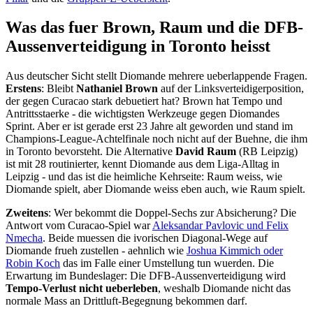
Was das fuer Brown, Raum und die DFB-
Aussenverteidigung in Toronto heisst
Aus deutscher Sicht stellt Diomande mehrere ueberlappende Fragen.
Erstens
: Bleibt
Nathaniel Brown
auf der Linksverteidigerposition,
der gegen Curacao stark debuetiert hat? Brown hat Tempo und
Antrittsstaerke - die wichtigsten Werkzeuge gegen Diomandes
Sprint. Aber er ist gerade erst 23 Jahre alt geworden und stand im
Champions-League-Achtelfinale noch nicht auf der Buehne, die ihm
in Toronto bevorsteht. Die Alternative
David Raum
(RB Leipzig)
ist mit 28 routinierter, kennt Diomande aus dem Liga-Alltag in
Leipzig - und das ist die heimliche Kehrseite: Raum weiss, wie
Diomande spielt, aber Diomande weiss eben auch, wie Raum spielt.
Zweitens
: Wer bekommt die Doppel-Sechs zur Absicherung? Die
Antwort vom Curacao-Spiel war
Aleksandar Pavlovic und Felix
Nmecha
. Beide muessen die ivorischen Diagonal-Wege auf
Diomande frueh zustellen - aehnlich wie
Joshua Kimmich oder
Robin Koch
das im Falle einer Umstellung tun wuerden. Die
Erwartung im Bundeslager: Die DFB-Aussenverteidigung wird
Tempo-Verlust nicht ueberleben
, weshalb Diomande nicht das
normale Mass an Drittluft-Begegnung bekommen darf.