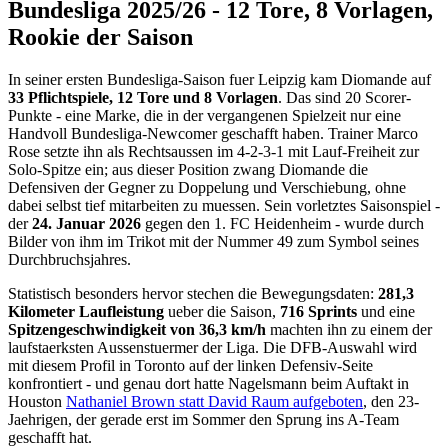
Bundesliga 2025/26 - 12 Tore, 8 Vorlagen,
Rookie der Saison
In seiner ersten Bundesliga-Saison fuer Leipzig kam Diomande auf
33 Pflichtspiele, 12 Tore und 8 Vorlagen
. Das sind 20 Scorer-
Punkte - eine Marke, die in der vergangenen Spielzeit nur eine
Handvoll Bundesliga-Newcomer geschafft haben. Trainer Marco
Rose setzte ihn als Rechtsaussen im 4-2-3-1 mit Lauf-Freiheit zur
Solo-Spitze ein; aus dieser Position zwang Diomande die
Defensiven der Gegner zu Doppelung und Verschiebung, ohne
dabei selbst tief mitarbeiten zu muessen. Sein vorletztes Saisonspiel -
der
24. Januar 2026
gegen den 1. FC Heidenheim - wurde durch
Bilder von ihm im Trikot mit der Nummer 49 zum Symbol seines
Durchbruchsjahres.
Statistisch besonders hervor stechen die Bewegungsdaten:
281,3
Kilometer Laufleistung
ueber die Saison,
716 Sprints
und eine
Spitzengeschwindigkeit von 36,3 km/h
machten ihn zu einem der
laufstaerksten Aussenstuermer der Liga. Die DFB-Auswahl wird
mit diesem Profil in Toronto auf der linken Defensiv-Seite
konfrontiert - und genau dort hatte Nagelsmann beim Auftakt in
Houston
Nathaniel Brown statt David Raum aufgeboten
, den 23-
Jaehrigen, der gerade erst im Sommer den Sprung ins A-Team
geschafft hat.