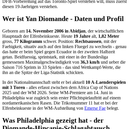
DFB-Vorbereitung auf das Toronto-Spiel verstehen will, muss zuerst
diesen 19-Jaehrigen verstehen.
Wer ist Yan Diomande - Daten und Profil
Geboren am
14. November 2006 in Abidjan
, der wirtschaftlichen
Hauptstadt der Elfenbeinkueste. Heute
19 Jahre
alt,
1,82 Meter
gross,
77 Kilogramm
schwer. Position:
Rechtsaussen
, mit der
Faehigkeit, situativ auch auf den linken Fluegel zu wechseln - genau
das hatte er beim Spiel gegen Ecuador in der zweiten Halbzeit
getan. Beidfuessig, sprintstark, mit einer in der Bundesliga
gemessenen Maximalgeschwindigkeit von
36,3 km/h
und ueber die
Saison 716 Sprints in 33 Spielen - das sind Wettkampf-Werte, die
ihn an die Spitze der Liga-Statistik schickten.
In der Nationalmannschaft steht er bei aktuell
10 A-Laenderspielen
mit 3 Toren
- alles erfasst zwischen dem Africa Cup of Nations
2025 und der WM 2026. Seine WM-Premiere am 14. Juni in
Philadelphia war zugleich sein erster Pflichtspielauftritt auf einem
nordamerikanischen Rasen. Die Trikotnummer 11 hat er bei der
Elfenbeinkueste in der WM-Aufstellung von
Emerse Fae
belegt.
Was Philadelphia gezeigt hat - der
Diomande-Hincapie-Schlagabtausch