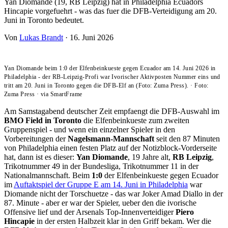
Yan Diomande (19, RB Leipzig) hat in Philadelphia Ecuadors
Hincapie vorgefuehrt - was das fuer die DFB-Verteidigung am 20.
Juni in Toronto bedeutet.
Von
Lukas Brandt
·
16. Juni 2026
Yan Diomande beim 1:0 der Elfenbeinkueste gegen Ecuador am 14. Juni 2026 in
Philadelphia - der RB-Leipzig-Profi war Ivorischer Aktivposten Nummer eins und
tritt am 20. Juni in Toronto gegen die DFB-Elf an (Foto: Zuma Press).
·
Foto:
Zuma Press
·
via SmartFrame
Am Samstagabend deutscher Zeit empfaengt die DFB-Auswahl im
BMO Field in Toronto
die Elfenbeinkueste zum zweiten
Gruppenspiel - und wenn ein einzelner Spieler in den
Vorbereitungen der
Nagelsmann-Mannschaft
seit den 87 Minuten
von Philadelphia einen festen Platz auf der Notizblock-Vorderseite
hat, dann ist es dieser:
Yan Diomande
, 19 Jahre alt,
RB Leipzig
,
Trikotnummer 49 in der Bundesliga, Trikotnummer 11 in der
Nationalmannschaft. Beim
1:0
der Elfenbeinkueste gegen Ecuador
im
Auftaktspiel der Gruppe E am 14. Juni in Philadelphia
war
Diomande nicht der Torschuetze - das war Joker Amad Diallo in der
87. Minute - aber er war der Spieler, ueber den die ivorische
Offensive lief und der Arsenals Top-Innenverteidiger
Piero
Hincapie
in der ersten Halbzeit klar in den Griff bekam. Wer die