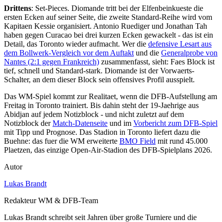
Drittens
: Set-Pieces. Diomande tritt bei der Elfenbeinkueste die
ersten Ecken auf seiner Seite, die zweite Standard-Reihe wird vom
Kapitaen Kessie organisiert. Antonio Ruediger und Jonathan Tah
haben gegen Curacao bei drei kurzen Ecken gewackelt - das ist ein
Detail, das Toronto wieder aufmacht. Wer die
defensive Lesart aus
dem Bollwerk-Vergleich vor dem Auftakt
und die
Generalprobe von
Nantes (2:1 gegen Frankreich)
zusammenfasst, sieht: Faes Block ist
tief, schnell und Standard-stark. Diomande ist der Vorwaerts-
Schalter, an dem dieser Block sein offensives Profil ausspielt.
Das WM-Spiel kommt zur Realitaet, wenn die DFB-Aufstellung am
Freitag in Toronto trainiert. Bis dahin steht der 19-Jaehrige aus
Abidjan auf jedem Notizblock - und nicht zuletzt auf dem
Notizblock der
Match-Datenseite
und im
Vorbericht zum DFB-Spiel
mit Tipp und Prognose. Das Stadion in Toronto liefert dazu die
Buehne: das fuer die WM erweiterte
BMO Field
mit rund 45.000
Plaetzen, das einzige Open-Air-Stadion des DFB-Spielplans 2026.
Autor
Lukas Brandt
Redakteur WM & DFB-Team
Lukas Brandt schreibt seit Jahren über große Turniere und die