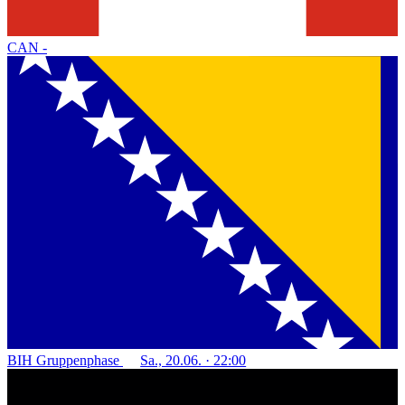
CAN
-
BIH
Gruppenphase
Sa., 20.06. · 22:00