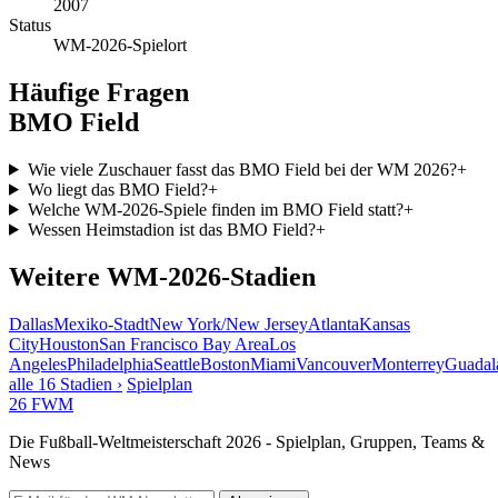
2007
Status
WM-2026-Spielort
Häufige Fragen
BMO Field
Wie viele Zuschauer fasst das BMO Field bei der WM 2026?
+
Wo liegt das BMO Field?
+
Welche WM-2026-Spiele finden im BMO Field statt?
+
Wessen Heimstadion ist das BMO Field?
+
Weitere WM-2026-Stadien
Dallas
Mexiko-Stadt
New York/New Jersey
Atlanta
Kansas
City
Houston
San Francisco Bay Area
Los
Angeles
Philadelphia
Seattle
Boston
Miami
Vancouver
Monterrey
Guadal
alle 16 Stadien ›
Spielplan
26
FWM
Die Fußball-Weltmeisterschaft 2026 - Spielplan, Gruppen, Teams &
News