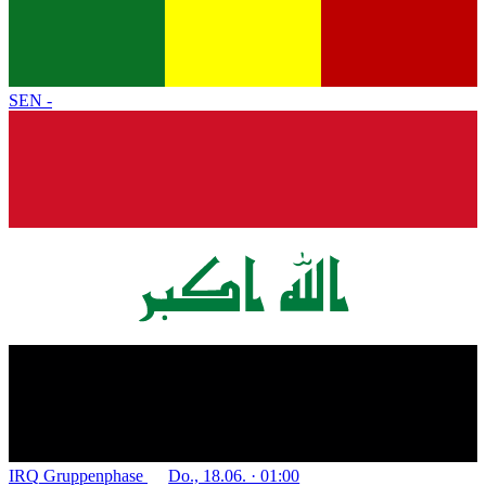
SEN
-
IRQ
Gruppenphase
Do., 18.06. · 01:00