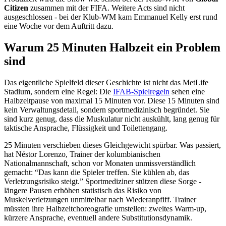
Citizen
zusammen mit der FIFA. Weitere Acts sind nicht
ausgeschlossen - bei der Klub-WM kam Emmanuel Kelly erst rund
eine Woche vor dem Auftritt dazu.
Warum 25 Minuten Halbzeit ein Problem
sind
Das eigentliche Spielfeld dieser Geschichte ist nicht das MetLife
Stadium, sondern eine Regel: Die
IFAB-Spielregeln
sehen eine
Halbzeitpause von maximal 15 Minuten vor. Diese 15 Minuten sind
kein Verwaltungsdetail, sondern sportmedizinisch begründet. Sie
sind kurz genug, dass die Muskulatur nicht auskühlt, lang genug für
taktische Ansprache, Flüssigkeit und Toilettengang.
25 Minuten verschieben dieses Gleichgewicht spürbar. Was passiert,
hat Néstor Lorenzo, Trainer der kolumbianischen
Nationalmannschaft, schon vor Monaten unmissverständlich
gemacht: “Das kann die Spieler treffen. Sie kühlen ab, das
Verletzungsrisiko steigt.” Sportmediziner stützen diese Sorge -
längere Pausen erhöhen statistisch das Risiko von
Muskelverletzungen unmittelbar nach Wiederanpfiff. Trainer
müssten ihre Halbzeitchoreografie umstellen: zweites Warm-up,
kürzere Ansprache, eventuell andere Substitutionsdynamik.