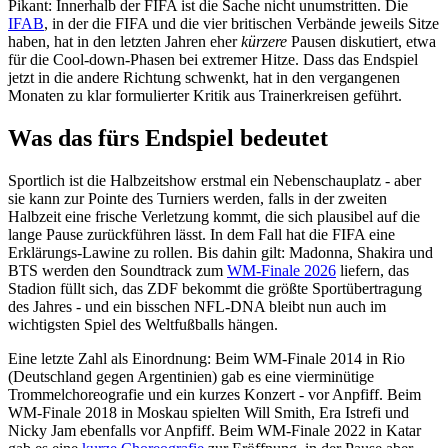
Pikant: Innerhalb der FIFA ist die Sache nicht unumstritten. Die
IFAB
, in der die FIFA und die vier britischen Verbände jeweils Sitze
haben, hat in den letzten Jahren eher
kürzere
Pausen diskutiert, etwa
für die Cool-down-Phasen bei extremer Hitze. Dass das Endspiel
jetzt in die andere Richtung schwenkt, hat in den vergangenen
Monaten zu klar formulierter Kritik aus Trainerkreisen geführt.
Was das fürs Endspiel bedeutet
Sportlich ist die Halbzeitshow erstmal ein Nebenschauplatz - aber
sie kann zur Pointe des Turniers werden, falls in der zweiten
Halbzeit eine frische Verletzung kommt, die sich plausibel auf die
lange Pause zurückführen lässt. In dem Fall hat die FIFA eine
Erklärungs-Lawine zu rollen. Bis dahin gilt: Madonna, Shakira und
BTS werden den Soundtrack zum
WM-Finale 2026
liefern, das
Stadion füllt sich, das ZDF bekommt die größte Sportübertragung
des Jahres - und ein bisschen NFL-DNA bleibt nun auch im
wichtigsten Spiel des Weltfußballs hängen.
Eine letzte Zahl als Einordnung: Beim WM-Finale 2014 in Rio
(Deutschland gegen Argentinien) gab es eine vierminütige
Trommelchoreografie und ein kurzes Konzert - vor Anpfiff. Beim
WM-Finale 2018 in Moskau spielten Will Smith, Era Istrefi und
Nicky Jam ebenfalls vor Anpfiff. Beim WM-Finale 2022 in Katar