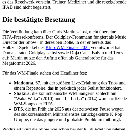
es das Regelwerk vorsieht. Trainer, Mediziner und die regelgebende
IFAB sind nicht begeistert.
Die bestätigte Besetzung
Die Verkündung kam über Chris Martin selbst, nicht über eine
FIFA-Pressekonferenz. Der Coldplay-Frontmann fungiert als Music
Director der Show - in derselben Rolle, in der er bereits das
Halbzeit-Spektakel des
Klub-WM-Finales 2025
verantwortet hat.
Damals traten Coldplay selbst sowie Doja Cat, J Balvin und Tems
auf; Martin nutzte den Auftritt offen als Generalprobe für das
Megaformat 2026.
Für das WM-Finale stehen drei Headliner fest:
Madonna
, 67, mit der größten Live-Erfahrung des Trios und
einem Repertoire, das in praktisch jeder Setlist funktioniert.
Shakira
, die kolumbianische WM-Sängerin schlechthin -
“Waka Waka” (2010) und “La La La” (2014) waren offizielle
WM-Songs der FIFA.
BTS
, die im Frühjahr 2025 aus der zeitweisen Pause wegen
des südkoreanischen Militärdienstes zurückgekehrte K-Pop-
Gruppe, die das jüngere und globalste Publikum mitbringt.
Produziert wird die Show wie schon bei der Klub-WM von
Global