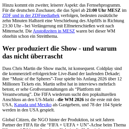
Hinzu kommt ein zweiter, leiserer Aspekt: das Fernsehprogramm.
Für die deutschen Zuschauer, die das Spiel ab
21:00 Uhr MESZ
im
ZDF und in der ZDFmediathek
verfolgen, bedeuten zusätzliche
zehn Minuten Halbzeit eine Verschiebung des Abpfiffs in Richtung
23:30 Uhr - bei Verlängerung mit Elfmeterschießen weit nach
Mitternacht. Die
Anstoßzeiten in MESZ
waren bei dieser WM
ohnehin schon ein Streitthema.
Wer produziert die Show - und warum
das nicht überrascht
Dass Chris Martin die Show macht, ist konsequent. Coldplay sind
die kommerziell erfolgreichste Live-Band der laufenden Dekade;
ihre “Music of the Spheres”-Tour spielte bis Anfang 2026 über 12
Millionen Tickets ein. Martin selbst hat in interviews mehrfach
betont, er sehe Großveranstaltungen als “Plattform mit
Verantwortung”. Die FIFA wiederum sucht den popkulturellen
Anschluss an den US-Markt -
die WM 2026
ist die erste mit den
USA,
Kanada und Mexiko
als Gastgebern, und 78 der 104 Spiele
werden in den USA gespielt.
Global Citizen, die NGO hinter der Produktion, ist seit Jahren
Partner der FIFA für die “FIFA + UEFA + UN”-Achse beim Thema