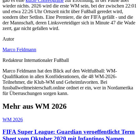
gab es eine
kurze Choreografie
zur Eröffnung, in der Pause aber
wieder nichts. 2026 wird die erste WM sein, bei der zwischen 22:01
und etwa 22:26 Uhr Ortszeit nicht über Fußball geredet wird,
sondern über Setlists. Eine Premiere, die der FIFA gefällt - und die
der Mannschaft, deren Linksverteidiger sich in Minute 47 die Wade
zerrt, gar nicht gefallen wird.
Autor
Marco Feldmann
Redakteur Internationaler Fußball
Marco Feldmann hat den Blick auf den Weltfußball: WM-
Qualifikation in allen Konföderationen, die 48 WM-2026-
Teilnehmer, die Klub-WM und Geheimfavoriten. Bei
fussballweltmeisterschaft.online ordnet er ein, wer in Nordamerika
für Überraschungen sorgen kann.
Mehr aus WM 2026
WM 2026
FIFA Super League: Guardian veroeffentlicht Term
Sheet vom Oktober 2020 mit Infantinos Namen