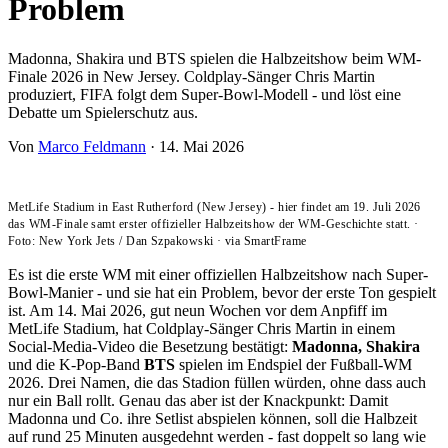
Problem
Madonna, Shakira und BTS spielen die Halbzeitshow beim WM-
Finale 2026 in New Jersey. Coldplay-Sänger Chris Martin
produziert, FIFA folgt dem Super-Bowl-Modell - und löst eine
Debatte um Spielerschutz aus.
Von
Marco Feldmann
·
14. Mai 2026
MetLife Stadium in East Rutherford (New Jersey) - hier findet am 19. Juli 2026
das WM-Finale samt erster offizieller Halbzeitshow der WM-Geschichte statt.
·
Foto: New York Jets / Dan Szpakowski
·
via SmartFrame
Es ist die erste WM mit einer offiziellen Halbzeitshow nach Super-
Bowl-Manier - und sie hat ein Problem, bevor der erste Ton gespielt
ist. Am 14. Mai 2026, gut neun Wochen vor dem Anpfiff im
MetLife Stadium, hat Coldplay-Sänger Chris Martin in einem
Social-Media-Video die Besetzung bestätigt:
Madonna, Shakira
und die K-Pop-Band
BTS
spielen im Endspiel der Fußball-WM
2026. Drei Namen, die das Stadion füllen würden, ohne dass auch
nur ein Ball rollt. Genau das aber ist der Knackpunkt: Damit
Madonna und Co. ihre Setlist abspielen können, soll die Halbzeit
auf rund 25 Minuten ausgedehnt werden - fast doppelt so lang wie