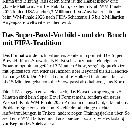
Klima und Bildung. Aus deren Sicht ist die Halbzeitshow eine
globale Plattform: ein TV-Publikum, das beim Klub-WM-Finale
2025 in den USA allein 6,3 Millionen Live-Zuschauer hatte und
beim WM-Finale 2026 nach FIFA-Schätzung 1,5 bis 2 Milliarden
Augenpaare weltweit erreichen wird.
Das Super-Bowl-Vorbild - und der Bruch
mit FIFA-Tradition
Das Format wurde nicht erfunden, sondern importiert. Die Super-
Bowl-Halftime-Show der NFL ist seit Jahrzehnten ein eigener
Programmpunkt: ungefähr 13 Minuten Show, sorgfältig produziert,
mit Spitzenacts von Michael Jackson über Beyoncé bis zu Kendrick
Lamar (2025). Die NFL hat dafür ihre Halbzeit traditionell bei 12
bis 15 Minuten gehalten - die Show passt also halbwegs ins Korsett.
Die FIFA dagegen entscheidet sich, das Korsett zu sprengen. 25
Minuten sind kein Super-Bowl-Format mehr, sondern ein neues.
Wer sich Klub-WM-Finale-2025-Aufnahmen anschaut, erkennt das
Problem: Spieler standen am Spielfeldrand, einige machten
Aufwärmübungen in Trikots, andere zogen Trainingsjacken über. So
sieht eine WM-Halbzeit nicht aus - sie sieht so aus, wie es bislang
vor Beginn des Spiels aussah.