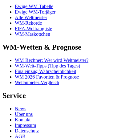
Ewige WM-Tabelle
Ewige WM-Torjäger
Alle Weltmeister
WM-Rekorde
FIFA-Weltrangliste
WM-Maskottchen
WM-Wetten & Prognose
WM-Rechner: Wer wird Weltmeister?
WM-Wett-Tipps (Tipp des Tages)
Finaleinzug-Wahrscheinlichkeit
WM 2026 Favoriten & Prognose
Wettanbieter-Vergleich
Service
News
Über uns
Kontakt
Impressum
Datenschutz
AGB