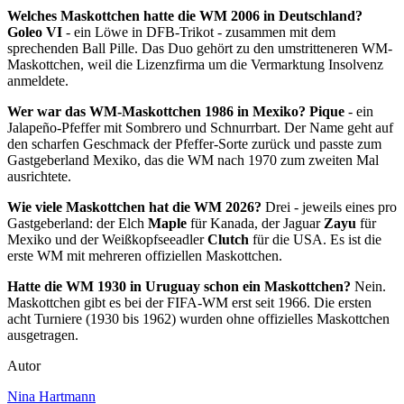
Welches Maskottchen hatte die WM 2006 in Deutschland?
Goleo VI
- ein Löwe in DFB-Trikot - zusammen mit dem
sprechenden Ball Pille. Das Duo gehört zu den umstritteneren WM-
Maskottchen, weil die Lizenzfirma um die Vermarktung Insolvenz
anmeldete.
Wer war das WM-Maskottchen 1986 in Mexiko?
Pique
- ein
Jalapeño-Pfeffer mit Sombrero und Schnurrbart. Der Name geht auf
den scharfen Geschmack der Pfeffer-Sorte zurück und passte zum
Gastgeberland Mexiko, das die WM nach 1970 zum zweiten Mal
ausrichtete.
Wie viele Maskottchen hat die WM 2026?
Drei - jeweils eines pro
Gastgeberland: der Elch
Maple
für Kanada, der Jaguar
Zayu
für
Mexiko und der Weißkopfseeadler
Clutch
für die USA. Es ist die
erste WM mit mehreren offiziellen Maskottchen.
Hatte die WM 1930 in Uruguay schon ein Maskottchen?
Nein.
Maskottchen gibt es bei der FIFA-WM erst seit 1966. Die ersten
acht Turniere (1930 bis 1962) wurden ohne offizielles Maskottchen
ausgetragen.
Autor
Nina Hartmann