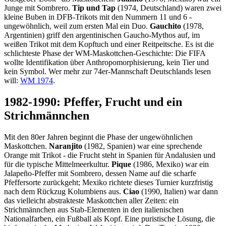
Junge mit Sombrero.
Tip und Tap
(1974, Deutschland) waren zwei
kleine Buben in DFB-Trikots mit den Nummern 11 und 6 -
ungewöhnlich, weil zum ersten Mal ein Duo.
Gauchito
(1978,
Argentinien) griff den argentinischen Gaucho-Mythos auf, im
weißen Trikot mit dem Kopftuch und einer Reitpeitsche. Es ist die
schlichteste Phase der WM-Maskottchen-Geschichte: Die FIFA
wollte Identifikation über Anthropomorphisierung, kein Tier und
kein Symbol. Wer mehr zur 74er-Mannschaft Deutschlands lesen
will:
WM 1974
.
1982-1990: Pfeffer, Frucht und ein
Strichmännchen
Mit den 80er Jahren beginnt die Phase der ungewöhnlichen
Maskottchen.
Naranjito
(1982, Spanien) war eine sprechende
Orange mit Trikot - die Frucht steht in Spanien für Andalusien und
für die typische Mittelmeerkultur.
Pique
(1986, Mexiko) war ein
Jalapeño-Pfeffer mit Sombrero, dessen Name auf die scharfe
Pfeffersorte zurückgeht; Mexiko richtete dieses Turnier kurzfristig
nach dem Rückzug Kolumbiens aus.
Ciao
(1990, Italien) war dann
das vielleicht abstrakteste Maskottchen aller Zeiten: ein
Strichmännchen aus Stab-Elementen in den italienischen
Nationalfarben, ein Fußball als Kopf. Eine puristische Lösung, die