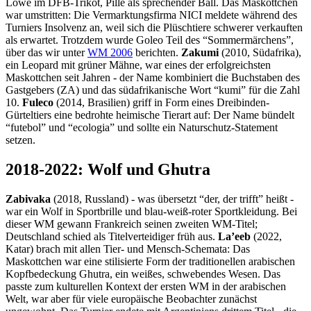
Löwe im DFB-Trikot, Pille als sprechender Ball. Das Maskottchen
war umstritten: Die Vermarktungsfirma NICI meldete während des
Turniers Insolvenz an, weil sich die Plüschtiere schwerer verkauften
als erwartet. Trotzdem wurde Goleo Teil des “Sommermärchens”,
über das wir unter
WM 2006
berichten.
Zakumi
(2010, Südafrika),
ein Leopard mit grüner Mähne, war eines der erfolgreichsten
Maskottchen seit Jahren - der Name kombiniert die Buchstaben des
Gastgebers (ZA) und das südafrikanische Wort “kumi” für die Zahl
10.
Fuleco
(2014, Brasilien) griff in Form eines Dreibinden-
Gürteltiers eine bedrohte heimische Tierart auf: Der Name bündelt
“futebol” und “ecologia” und sollte ein Naturschutz-Statement
setzen.
2018-2022: Wolf und Ghutra
Zabivaka
(2018, Russland) - was übersetzt “der, der trifft” heißt -
war ein Wolf in Sportbrille und blau-weiß-roter Sportkleidung. Bei
dieser WM gewann Frankreich seinen zweiten WM-Titel;
Deutschland schied als Titelverteidiger früh aus.
La’eeb
(2022,
Katar) brach mit allen Tier- und Mensch-Schemata: Das
Maskottchen war eine stilisierte Form der traditionellen arabischen
Kopfbedeckung Ghutra, ein weißes, schwebendes Wesen. Das
passte zum kulturellen Kontext der ersten WM in der arabischen
Welt, war aber für viele europäische Beobachter zunächst