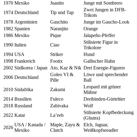
1970
Mexiko
Juanito
Junge mit Sombrero
Zwei Jungen in DFB-
1974
Deutschland
Tip und Tap
Trikots
1978
Argentinien
Gauchito
Junge im Gaucho-Look
1982
Spanien
Naranjito
Orange
1986
Mexiko
Pique
Jalapeño-Pfeffer
Stilisierte Figur in
1990
Italien
Ciao
Trikolore
1994
USA
Striker
Hund
1998
Frankreich
Footix
Gallischer Hahn
2002
Südkorea / Japan
Ato, Kaz & Nik
Drei Energie-Figuren
Goleo VI &
Löwe und sprechender
2006
Deutschland
Pille
Ball
Leopard mit grüner
2010
Südafrika
Zakumi
Mähne
2014
Brasilien
Fuleco
Dreibinden-Gürteltier
2018
Russland
Zabivaka
Wolf
Stilisierte Kopfbedeckung
2022
Katar
La’eeb
(Ghutra)
USA / Kanada /
Maple, Zayu &
Elch, Jaguar,
2026
Mexiko
Clutch
Weißkopfseeadler