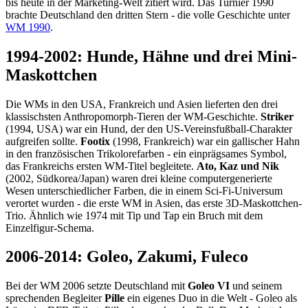
bis heute in der Marketing-Welt zitiert wird. Das Turnier 1990
brachte Deutschland den dritten Stern - die volle Geschichte unter
WM 1990
.
1994-2002: Hunde, Hähne und drei Mini-
Maskottchen
Die WMs in den USA, Frankreich und Asien lieferten den drei
klassischsten Anthropomorph-Tieren der WM-Geschichte.
Striker
(1994, USA) war ein Hund, der den US-Vereinsfußball-Charakter
aufgreifen sollte.
Footix
(1998, Frankreich) war ein gallischer Hahn
in den französischen Trikolorefarben - ein einprägsames Symbol,
das Frankreichs ersten WM-Titel begleitete.
Ato, Kaz und Nik
(2002, Südkorea/Japan) waren drei kleine computergenerierte
Wesen unterschiedlicher Farben, die in einem Sci-Fi-Universum
verortet wurden - die erste WM in Asien, das erste 3D-Maskottchen-
Trio. Ähnlich wie 1974 mit Tip und Tap ein Bruch mit dem
Einzelfigur-Schema.
2006-2014: Goleo, Zakumi, Fuleco
Bei der WM 2006 setzte Deutschland mit
Goleo VI
und seinem
sprechenden Begleiter
Pille
ein eigenes Duo in die Welt - Goleo als