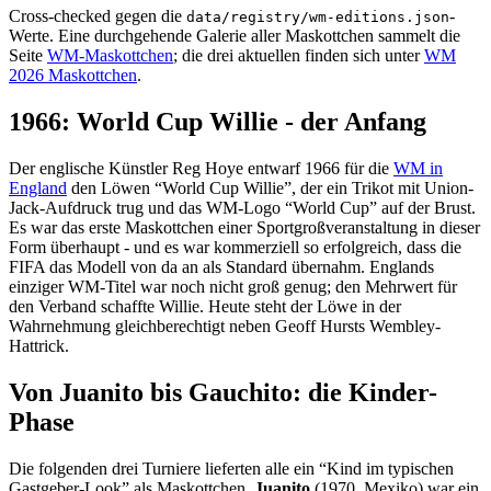
Cross-checked gegen die
-
data/registry/wm-editions.json
Werte. Eine durchgehende Galerie aller Maskottchen sammelt die
Seite
WM-Maskottchen
; die drei aktuellen finden sich unter
WM
2026 Maskottchen
.
1966: World Cup Willie - der Anfang
Der englische Künstler Reg Hoye entwarf 1966 für die
WM in
England
den Löwen “World Cup Willie”, der ein Trikot mit Union-
Jack-Aufdruck trug und das WM-Logo “World Cup” auf der Brust.
Es war das erste Maskottchen einer Sportgroßveranstaltung in dieser
Form überhaupt - und es war kommerziell so erfolgreich, dass die
FIFA das Modell von da an als Standard übernahm. Englands
einziger WM-Titel war noch nicht groß genug; den Mehrwert für
den Verband schaffte Willie. Heute steht der Löwe in der
Wahrnehmung gleichberechtigt neben Geoff Hursts Wembley-
Hattrick.
Von Juanito bis Gauchito: die Kinder-
Phase
Die folgenden drei Turniere lieferten alle ein “Kind im typischen
Gastgeber-Look” als Maskottchen.
Juanito
(1970, Mexiko) war ein