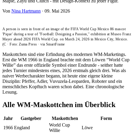
Maple, Zayu und Clutch - mit Design-Kontext zu jeder Figur.
Von
Nina Hartmann
·
09. Mai 2026
A person is seen in front of an image of the FIFA World Cup Mexico 86 mascot
'Pique' during a tour of ''Football: Designing a Passion,'' exhibition at Museo Franz
Mayer ahead 2026 FIFA World Cup. on March 24, 2026 in Mexico City, Mexico.
(C
·
Foto: Zuma Press
·
via SmartFrame
Maskottchen sind eine Erfindung des modernen WM-Marketings.
Erst die WM 1966 in England brachte mit dem Löwen “World Cup
Willie” das erste offizielle Symbol einer Endrunde - seither hatte
jedes Turnier mindestens eines, 2026 erstmals gleich drei. Was als
naiver Werbecharakter begann, ist heute eine eigene kleine
Disziplin: Pfeffer, Adler, Vuvuzela-Leoparden, Roboter und ein
menschliches Kopftuch waren schon dabei. Eine chronologische
Lesung.
Alle WM-Maskottchen im Überblick
Jahr
Gastgeber
Maskottchen
Form
World Cup
1966
England
Löwe
Willie