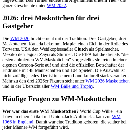
ungewohnt. Das Turnier endete mit Argentiniens drittem Titel - die
ganze Geschichte unter
WM 2022
.
2026: drei Maskottchen für drei
Gastgeber
Die
WM 2026
bricht erneut mit der Tradition: Drei Gastgeber, drei
Maskottchen. Kanada bekommt
Maple
, einen Elch in der Rolle des
Torwarts, USA den Weißkopfseeadler
Clutch
als Spielmacher,
Mexiko den Jaguar
Zayu
als Stürmer. Die FIFA hat die drei als “die
ersten animierten WM-Maskottchen” vorgestellt - sie treten in einer
eigenen Cartoon-Serie auf und sind die offiziellen Botschafter der
Endrunde mit 48 Mannschaften und 104 Spielen. Die Auswahl ist
nicht zufällig: Jedes Tier ist in seinem Land kulturell stark verankert.
Mehr zu den drei 2026er Figuren steht unter
WM 2026 Maskottchen
und in der Übersicht aller
WM-Bälle und Trophy
.
Häufige Fragen zu WM-Maskottchen
Wer war das erste WM-Maskottchen?
World Cup Willie - ein
Löwe in einem Trikot mit Union-Jack-Aufdruck - kam zur
WM
1966 in England
. Damit war eine Tradition geboren, die seither bei
jeder Männer-WM fortgeführt wird.