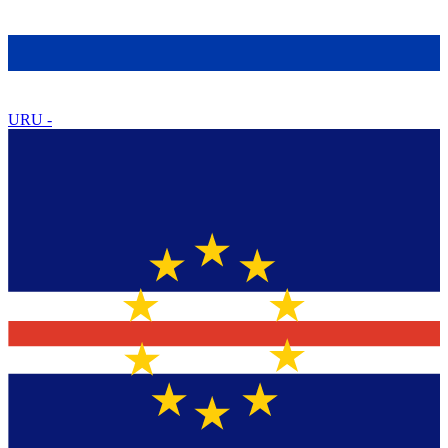
URU
-