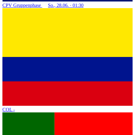
CPV
Gruppenphase
So., 28.06. · 01:30
COL
-