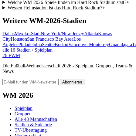
Welche WM-2026-Spiele finden im Hard Rock Stadium statt?
+
Wessen Heimstadion ist das Hard Rock Stadium?
+
Weitere WM-2026-Stadien
Dallas
Mexiko-Stadt
New York/New Jersey
Atlanta
Kansas
City
Houston
San Francisco Bay Area
Los
Angeles
Philadelphia
Seattle
Boston
Vancouver
Monterrey
Guadalajara
T
alle 16 Stadien ›
Spielplan
26
FWM
Die Fußball-Weltmeisterschaft 2026 - Spielplan, Gruppen, Teams &
News
Abonnieren
WM 2026
Spielplan
Gruppen
Alle 48 Mannschaften
Stadien & Spielorte
TV-Übertragung
Modus erklärt