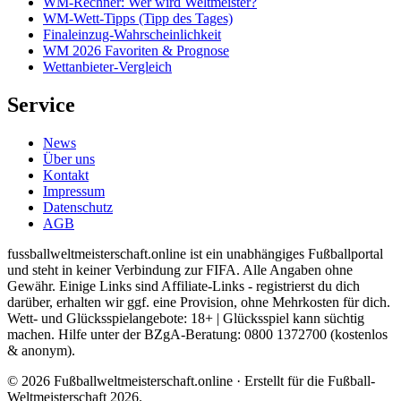
WM-Rechner: Wer wird Weltmeister?
WM-Wett-Tipps (Tipp des Tages)
Finaleinzug-Wahrscheinlichkeit
WM 2026 Favoriten & Prognose
Wettanbieter-Vergleich
Service
News
Über uns
Kontakt
Impressum
Datenschutz
AGB
fussballweltmeisterschaft.online ist ein unabhängiges Fußballportal
und steht in keiner Verbindung zur FIFA. Alle Angaben ohne
Gewähr. Einige Links sind Affiliate-Links - registrierst du dich
darüber, erhalten wir ggf. eine Provision, ohne Mehrkosten für dich.
Wett- und Glücksspielangebote: 18+ | Glücksspiel kann süchtig
machen. Hilfe unter der BZgA-Beratung: 0800 1372700 (kostenlos
& anonym).
© 2026 Fußballweltmeisterschaft.online · Erstellt für die Fußball-
Weltmeisterschaft 2026.