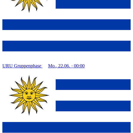
URU
Gruppenphase
Mo., 22.06. · 00:00