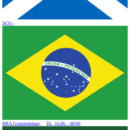
SCO
-
BRA
Gruppenphase
Di., 16.06. · 00:00