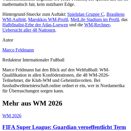
mathematisch fair, kein nutzbarer Edge.
Hintergrund-Stuecke zum Auftakt:
Spielplan Gruppe C
,
Brasiliens
WM-Auftritt
,
Marokkos WM-Profil
,
MetLife Stadium im Profil
, das
Halbfinalist-Erbe der Atlas-Loewen
und die
WM-Rechner-
Uebersicht aller 48 Nationen
.
Autor
Marco Feldmann
Redakteur Internationaler Fußball
Marco Feldmann hat den Blick auf den Weltfußball: WM-
Qualifikation in allen Konföderationen, die 48 WM-2026-
Teilnehmer, die Klub-WM und Geheimfavoriten. Bei
fussballweltmeisterschaft.online ordnet er ein, wer in Nordamerika
für Überraschungen sorgen kann.
Mehr aus WM 2026
WM 2026
FIFA Super League: Guardian veroeffentlicht Term