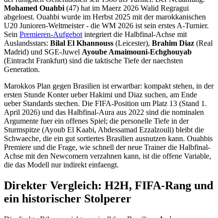
Mohamed Ouahbi
(47) hat im Maerz 2026 Walid Regragui
abgeloest. Ouahbi wurde im Herbst 2025 mit der marokkanischen
U20 Junioren-Weltmeister - die WM 2026 ist sein erstes A-Turnier.
Sein
Premieren-Aufgebot
integriert die Halbfinal-Achse mit
Auslandsstars:
Bilal El Khannouss
(Leicester),
Brahim Diaz
(Real
Madrid) und SGE-Juwel
Ayoube Amaimouni-Echghouyab
(Eintracht Frankfurt) sind die taktische Tiefe der naechsten
Generation.
Marokkos Plan gegen Brasilien ist erwartbar: kompakt stehen, in der
ersten Stunde Konter ueber Hakimi und Diaz suchen, am Ende
ueber Standards stechen. Die FIFA-Position um Platz 13 (Stand 1.
April 2026) und das Halbfinal-Aura aus 2022 sind die nominalen
Argumente fuer ein offenes Spiel; die personelle Tiefe in der
Sturmspitze (Ayoub El Kaabi, Abdessamad Ezzalzouli) bleibt die
Schwaeche, die ein gut sortiertes Brasilien ausnutzen kann. Ouahbis
Premiere und die Frage, wie schnell der neue Trainer die Halbfinal-
Achse mit den Newcomern verzahnen kann, ist die offene Variable,
die das Modell nur indirekt einfaengt.
Direkter Vergleich: H2H, FIFA-Rang und
ein historischer Stolperer