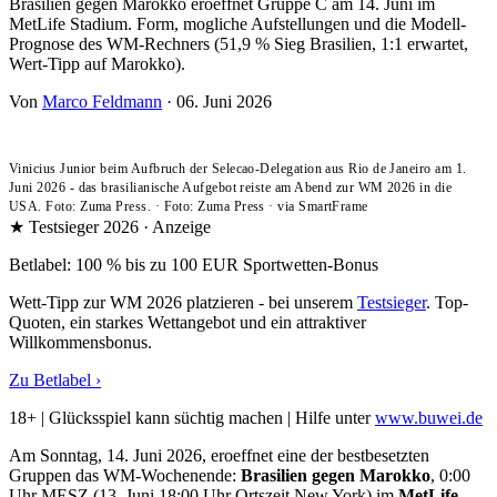
Brasilien gegen Marokko eroeffnet Gruppe C am 14. Juni im
MetLife Stadium. Form, mogliche Aufstellungen und die Modell-
Prognose des WM-Rechners (51,9 % Sieg Brasilien, 1:1 erwartet,
Wert-Tipp auf Marokko).
Von
Marco Feldmann
·
06. Juni 2026
Vinicius Junior beim Aufbruch der Selecao-Delegation aus Rio de Janeiro am 1.
Juni 2026 - das brasilianische Aufgebot reiste am Abend zur WM 2026 in die
USA. Foto: Zuma Press.
·
Foto: Zuma Press
·
via SmartFrame
★ Testsieger 2026 · Anzeige
Betlabel: 100 % bis zu 100 EUR Sportwetten-Bonus
Wett-Tipp zur WM 2026 platzieren - bei unserem
Testsieger
. Top-
Quoten, ein starkes Wettangebot und ein attraktiver
Willkommensbonus.
Zu Betlabel ›
18+ | Glücksspiel kann süchtig machen | Hilfe unter
www.buwei.de
Am Sonntag, 14. Juni 2026, eroeffnet eine der bestbesetzten
Gruppen das WM-Wochenende:
Brasilien gegen Marokko
, 0:00
Uhr MESZ (13. Juni 18:00 Uhr Ortszeit New York) im
MetLife