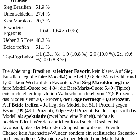
Groesse
Sieg Brasilien
51,9 %
Unentschieden
27,4 %
Sieg Marokko
20,7 %
Erwartetes
1:1 (xG 1,64 zu 0,96)
Ergebnis
Ueber 2,5 Tore
48,2 %
Beide treffen
51,1 %
1:1 (13,1 %), 1:0 (10,8 %), 2:0 (10,0 %), 2:1 (9,6
Top-Ergebnisse
%), 0:0 (8,8 %)
Die Ableitung: Brasilien ist
leichter Favorit
, kein klarer. Auf Sieg
Brasilien liegt die faire Modell-Quote bei 1,93; der Markt zahlt rund
1,60 -
kein
Wert auf den Favoriten. Auf
Sieg Marokko
liegt die
faire Modell-Quote bei 4,84; die Best-Markt-Quote 5,49 (Tipico)
entspricht einer implizierten Wahrscheinlichkeit von 17,6 Prozent -
das Modell sieht 20,7 Prozent, der
Edge betraegt +3,0 Prozent
.
Auf
Beide treffen - Ja
liegt das Modell bei 51,1 Prozent gegen
Bwin 1,99 (49,1 Prozent), Edge +2,0 Prozent. Beide Tipps stuft das
Modell als
spekulativ
(zwei bzw. eine Einheit), nicht als
hochkonfident. Wer den ehrlichen Read sucht: Brasilien ist
favorisiert, aber der Marokko-Coup ist mit gut einer Fuenftel-
Chance kein Auenseiter-Wunder, sondern ein realistisches Szenario -
und genau dieses Mismatch zwischen Modell und Markt ist der