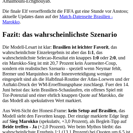
Amaimouni-Echghouyab.
Die finale Elf veroeffentlicht die FIFA gut eine Stunde vor Anstoss;
aktuelle Updates dann auf der
Match-Datenseite Brasilien -
Marokko
.
Fazit: das wahrscheinlichste Szenario
Die Modell-Lesart ist klar:
Brasilien ist leichter Favorit
, das
wahrscheinlichste Einzelergebnis ist aber das
1:1
, das
wahrscheinlichste Selecao-Resultat ein knappes
1:0
oder
2:0
, und
ein Marokko-Sieg ist mit 20,7 Prozent kein Auenseiter-Coup,
sondern ein realistisches Szenario - speziell wenn Neymar fehlt,
Bremer und Marquinhos in der Innenverteidigung weniger
eingespielt sind als die Halbfinal-Routine der Atlas-Loewen und der
Auftakt-Druck der WM-Eroeffnungsphase zuschlaegt. Fuer den 14.
Juni heisst das: kein Brasilien-Schaulaufen, ein offenes Spiel mit
Tor-Potenzial und einer ehrlich knappen Quote auf Marokko, die
das Modell als spekulativen Wert markiert.
Aus Wett-Sicht der Honest-Frame:
kein Setup auf Brasilien
, das
Modell sieht den Favoriten knapp. Der einzige markierte Edge liegt
auf
Sieg Marokko
(spekulativ, +3,0 Prozent), als Begleit-Tipp auf
Beide treffen - Ja
(+2,0 Prozent). Wer beim Mythos bleibt: das
wahrscheinlichste Ergebnis 1:1 (13,1 Prozent) bei Quoten um 6,5 ist