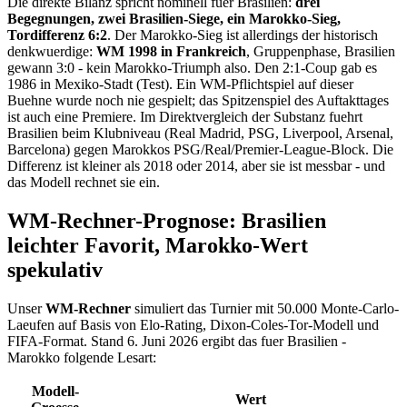
Die direkte Bilanz spricht nominell fuer Brasilien:
drei
Begegnungen, zwei Brasilien-Siege, ein Marokko-Sieg,
Tordifferenz 6:2
. Der Marokko-Sieg ist allerdings der historisch
denkwuerdige:
WM 1998 in Frankreich
, Gruppenphase, Brasilien
gewann 3:0 - kein Marokko-Triumph also. Den 2:1-Coup gab es
1986 in Mexiko-Stadt (Test). Ein WM-Pflichtspiel auf dieser
Buehne wurde noch nie gespielt; das Spitzenspiel des Auftakttages
ist auch eine Premiere. Im Direktvergleich der Substanz fuehrt
Brasilien beim Klubniveau (Real Madrid, PSG, Liverpool, Arsenal,
Barcelona) gegen Marokkos PSG/Real/Premier-League-Block. Die
Differenz ist kleiner als 2018 oder 2014, aber sie ist messbar - und
das Modell rechnet sie ein.
WM-Rechner-Prognose: Brasilien
leichter Favorit, Marokko-Wert
spekulativ
Unser
WM-Rechner
simuliert das Turnier mit 50.000 Monte-Carlo-
Laeufen auf Basis von Elo-Rating, Dixon-Coles-Tor-Modell und
FIFA-Format. Stand 6. Juni 2026 ergibt das fuer Brasilien -
Marokko folgende Lesart:
Modell-
Wert