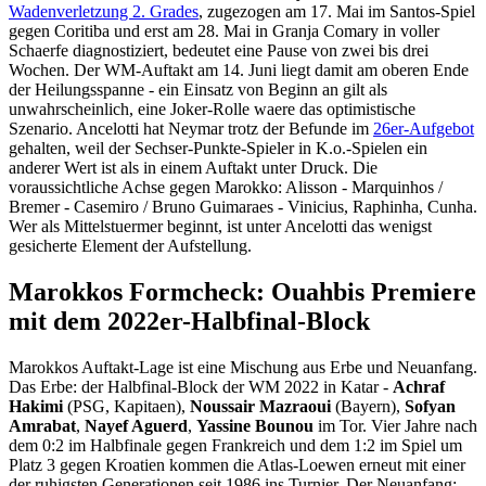
Wadenverletzung 2. Grades
, zugezogen am 17. Mai im Santos-Spiel
gegen Coritiba und erst am 28. Mai in Granja Comary in voller
Schaerfe diagnostiziert, bedeutet eine Pause von zwei bis drei
Wochen. Der WM-Auftakt am 14. Juni liegt damit am oberen Ende
der Heilungsspanne - ein Einsatz von Beginn an gilt als
unwahrscheinlich, eine Joker-Rolle waere das optimistische
Szenario. Ancelotti hat Neymar trotz der Befunde im
26er-Aufgebot
gehalten, weil der Sechser-Punkte-Spieler in K.o.-Spielen ein
anderer Wert ist als in einem Auftakt unter Druck. Die
voraussichtliche Achse gegen Marokko: Alisson - Marquinhos /
Bremer - Casemiro / Bruno Guimaraes - Vinicius, Raphinha, Cunha.
Wer als Mittelstuermer beginnt, ist unter Ancelotti das wenigst
gesicherte Element der Aufstellung.
Marokkos Formcheck: Ouahbis Premiere
mit dem 2022er-Halbfinal-Block
Marokkos Auftakt-Lage ist eine Mischung aus Erbe und Neuanfang.
Das Erbe: der Halbfinal-Block der WM 2022 in Katar -
Achraf
Hakimi
(PSG, Kapitaen),
Noussair Mazraoui
(Bayern),
Sofyan
Amrabat
,
Nayef Aguerd
,
Yassine Bounou
im Tor. Vier Jahre nach
dem 0:2 im Halbfinale gegen Frankreich und dem 1:2 im Spiel um
Platz 3 gegen Kroatien kommen die Atlas-Loewen erneut mit einer
der ruhigsten Generationen seit 1986 ins Turnier. Der Neuanfang: