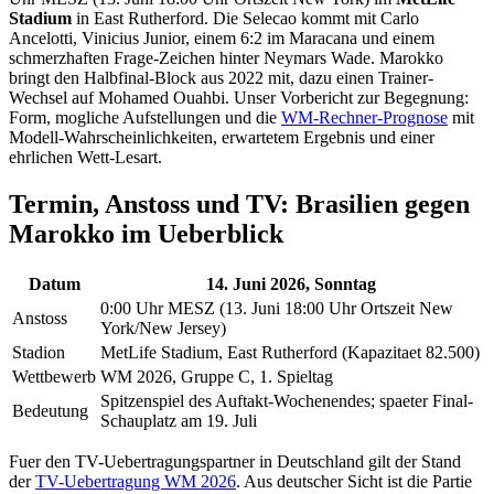
Stadium
in East Rutherford. Die Selecao kommt mit Carlo
Ancelotti, Vinicius Junior, einem 6:2 im Maracana und einem
schmerzhaften Frage-Zeichen hinter Neymars Wade. Marokko
bringt den Halbfinal-Block aus 2022 mit, dazu einen Trainer-
Wechsel auf Mohamed Ouahbi. Unser Vorbericht zur Begegnung:
Form, mogliche Aufstellungen und die
WM-Rechner-Prognose
mit
Modell-Wahrscheinlichkeiten, erwartetem Ergebnis und einer
ehrlichen Wett-Lesart.
Termin, Anstoss und TV: Brasilien gegen
Marokko im Ueberblick
Datum
14. Juni 2026, Sonntag
0:00 Uhr MESZ (13. Juni 18:00 Uhr Ortszeit New
Anstoss
York/New Jersey)
Stadion
MetLife Stadium, East Rutherford (Kapazitaet 82.500)
Wettbewerb
WM 2026, Gruppe C, 1. Spieltag
Spitzenspiel des Auftakt-Wochenendes; spaeter Final-
Bedeutung
Schauplatz am 19. Juli
Fuer den TV-Uebertragungspartner in Deutschland gilt der Stand
der
TV-Uebertragung WM 2026
. Aus deutscher Sicht ist die Partie