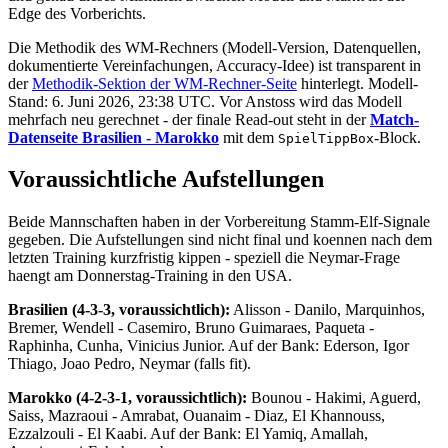
Edge des Vorberichts.
Die Methodik des WM-Rechners (Modell-Version, Datenquellen,
dokumentierte Vereinfachungen, Accuracy-Idee) ist transparent in
der
Methodik-Sektion der WM-Rechner-Seite
hinterlegt. Modell-
Stand: 6. Juni 2026, 23:38 UTC. Vor Anstoss wird das Modell
mehrfach neu gerechnet - der finale Read-out steht in der
Match-
Datenseite Brasilien - Marokko
mit dem
-Block.
SpielTippBox
Voraussichtliche Aufstellungen
Beide Mannschaften haben in der Vorbereitung Stamm-Elf-Signale
gegeben. Die Aufstellungen sind nicht final und koennen nach dem
letzten Training kurzfristig kippen - speziell die Neymar-Frage
haengt am Donnerstag-Training in den USA.
Brasilien (4-3-3, voraussichtlich):
Alisson - Danilo, Marquinhos,
Bremer, Wendell - Casemiro, Bruno Guimaraes, Paqueta -
Raphinha, Cunha, Vinicius Junior. Auf der Bank: Ederson, Igor
Thiago, Joao Pedro, Neymar (falls fit).
Marokko (4-2-3-1, voraussichtlich):
Bounou - Hakimi, Aguerd,
Saiss, Mazraoui - Amrabat, Ouanaim - Diaz, El Khannouss,
Ezzalzouli - El Kaabi. Auf der Bank: El Yamiq, Amallah,