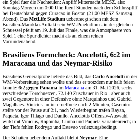
ein Spiel fuer die Nachteulen: Anpfiff Mitternacht MESZ, also
Sonntag-Morgen um 0:00 Uhr, fuenf Stunden nach dem Schlusspfiff
bei Deutschland gegen Curacao in Boston (21:00 MESZ Samstag-
Abend). Das
MetLife Stadium
uebertraegt schon mit dem
Brasilien-Marokko-Auftakt sein WM-Praeludium - in der gleichen
Schuessel pfeift am 19. Juli das Finale, was die Atmosphaere von
Spiel 1 eine Spur dichter macht als an einem reinen
Vorrundenabend.
Brasiliens Formcheck: Ancelotti, 6:2 im
Maracana und das Neymar-Risiko
Brasiliens Generalprobe lieferte das Bild, das
Carlo Ancelotti
in der
WM-Vorbereitung sehen wollte und das er trotzdem nur halb feiern
konnte:
6:2 gegen Panama
im
Maracana
am 31. Mai 2026, sechs
verschiedene Torschuetzen, 72.140 Zuschauer in Rio - aber auch
zwei Gegentore in einer Defensive ohne Marquinhos und Gabriel
Magalhaes. Vinicius Junior eroeffnete nach 2 Minuten, Casemiro
stellte vor der Pause auf 2:1, nach Wiederbeginn trafen Rayan,
Paqueta, Igor Thiago und Danilo. Ancelottis Offensiv-Auswahl
wirkt mit Vinicius, Raphinha, Cunha und Paqueta variantenreich; in
der Tiefe fehlen Rodrygo und Estevao verletzungsbedingt.
Der Schatten ueber dem Auftakt bleibt
Neymar
. Eine