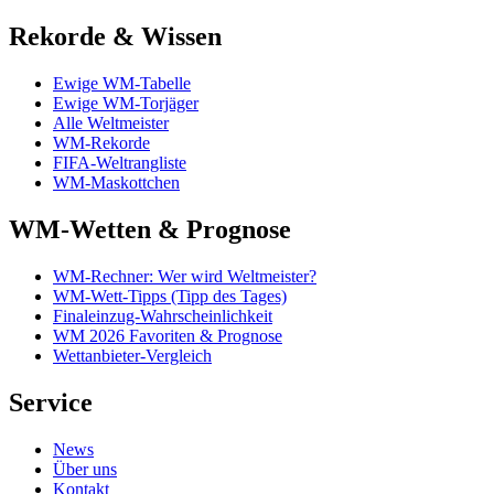
Rekorde & Wissen
Ewige WM-Tabelle
Ewige WM-Torjäger
Alle Weltmeister
WM-Rekorde
FIFA-Weltrangliste
WM-Maskottchen
WM-Wetten & Prognose
WM-Rechner: Wer wird Weltmeister?
WM-Wett-Tipps (Tipp des Tages)
Finaleinzug-Wahrscheinlichkeit
WM 2026 Favoriten & Prognose
Wettanbieter-Vergleich
Service
News
Über uns
Kontakt