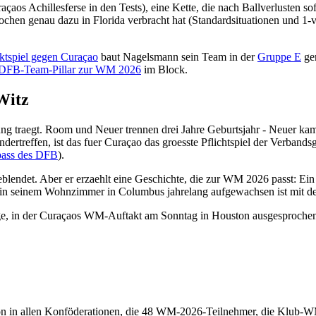
açaos Achillesferse in den Tests), eine Kette, die nach Ballverlusten s
ochen genau dazu in Florida verbracht hat (Standardsituationen und 1-v
ktspiel gegen Curaçao
baut Nagelsmann sein Team in der
Gruppe E
gen
DFB-Team-Pillar zur WM 2026
im Block.
Witz
ung traegt. Room und Neuer trennen drei Jahre Geburtsjahr - Neuer k
treffen, ist das fuer Curaçao das groesste Pflichtspiel der Verbandsg
pass des DFB
).
lendet. Aber er erzaehlt eine Geschichte, die zur WM 2026 passt: Ein
er in seinem Wohnzimmer in Columbus jahrelang aufgewachsen ist mit 
age, in der Curaçaos WM-Auftakt am Sonntag in Houston ausgesproche
n in allen Konföderationen, die 48 WM-2026-Teilnehmer, die Klub-WM 