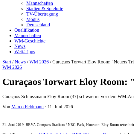
Mannschaften
Stadien & Spielorte
TV-Übertragung
Modus
Deutschland
Qualifikation
Mannschaften
WM-Geschichte
News
Wett-Tipps
Start
/
News
/
WM 2026
/
Curaçaos Torwart Eloy Room: "Neuers Tri
WM 2026
Curaçaos Torwart Eloy Room: "
Curaçaos Schlussmann Eloy Room (37) schwaermt vor dem WM-Aufta
Von
Marco Feldmann
·
11. Juni 2026
21. Juni 2019, BBVA Compass Stadium / NRG Park, Houston: Eloy Room rettet be