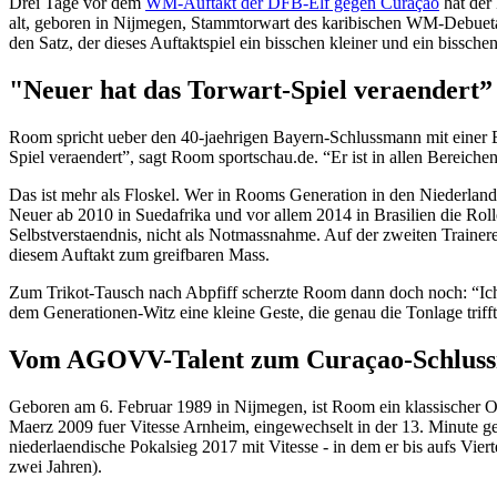
Drei Tage vor dem
WM-Auftakt der DFB-Elf gegen Curaçao
hat der
alt, geboren in Nijmegen, Stammtorwart des karibischen WM-Debuetan
den Satz, der dieses Auftaktspiel ein bisschen kleiner und ein biss
"Neuer hat das Torwart-Spiel veraendert”
Room spricht ueber den 40-jaehrigen Bayern-Schlussmann mit einer Ehr
Spiel veraendert”, sagt Room sportschau.de. “Er ist in allen Bereiche
Das ist mehr als Floskel. Wer in Rooms Generation in den Niederlan
Neuer ab 2010 in Suedafrika und vor allem 2014 in Brasilien die Roll
Selbstverstaendnis, nicht als Notmassnahme. Auf der zweiten Traine
diesem Auftakt zum greifbaren Mass.
Zum Trikot-Tausch nach Abpfiff scherzte Room dann doch noch: “Ich
dem Generationen-Witz eine kleine Geste, die genau die Tonlage triff
Vom AGOVV-Talent zum Curaçao-Schluss
Geboren am 6. Februar 1989 in Nijmegen, ist Room ein klassischer Ora
Maerz 2009 fuer Vitesse Arnheim, eingewechselt in der 13. Minute 
niederlaendische Pokalsieg 2017 mit Vitesse - in dem er bis aufs Vier
zwei Jahren).