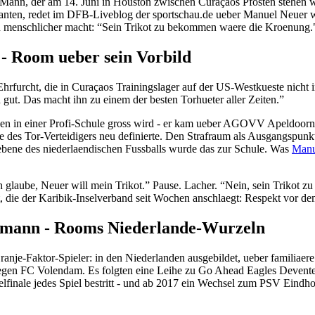
 Mann, der am 14. Juni in Houston zwischen Curaçaos Pfosten stehen w
ten, redet im DFB-Liveblog der sportschau.de ueber Manuel Neuer wie
chen menschlicher macht: “Sein Trikot zu bekommen waere die Kroenung.
 - Room ueber sein Vorbild
furcht, die in Curaçaos Trainingslager auf der US-Westkueste nicht ins
n gut. Das macht ihn zu einem der besten Torhueter aller Zeiten.”
den in einer Profi-Schule gross wird - er kam ueber AGOVV Apeldoorn i
e des Tor-Verteidigers neu definierte. Den Strafraum als Ausgangspunk
rebene des niederlaendischen Fussballs wurde das zur Schule. Was
Manu
 glaube, Neuer will mein Trikot.” Pause. Lacher. “Nein, sein Triko
t, die der Karibik-Inselverband seit Wochen anschlaegt: Respekt vor d
mann - Rooms Niederlande-Wurzeln
nje-Faktor-Spieler: in den Niederlanden ausgebildet, ueber familiaere
gegen FC Volendam. Es folgten eine Leihe zu Go Ahead Eagles Devente
telfinale jedes Spiel bestritt - und ab 2017 ein Wechsel zum PSV Eindho