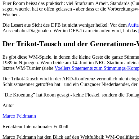
Fuer Room heisst das praktisch: viel Strafraum-Arbeit, Standards (Cur
sagen wuerde, hat er offen gelassen - aber dass er die Vorbereitungsw
Wochen.
Die Lesart aus Sicht des DFB ist nicht weniger heikel: Vor dem
Aufta
Aussenbahn-Diagonalen. Wer im DFB-Team einlaufen wird, hat das
Der Trikot-Tausch und der Generationen-
Es gibt diese WM-Spiele, in denen die kleine Geste die ganze Stimm
1989 in Nijmegen. Wenn beide am 14. Juni im NRG Stadium aufeinander
letztes WM-Turnier (siehe
Voellers Statements zum Stimmungs-Kom
Der Trikot-Tausch wird in der ARD-Konferenz vermutlich nicht eingeb
Schlussmaenner getroffen hat - und ein Curaçaoer Niederlaender, d
“Die Kroenung” hat Room gesagt - keine Floskel, sondern die Tonl
Autor
Marco Feldmann
Redakteur Internationaler Fußball
Marco Feldmann hat den Blick auf den Weltfußball: WM-Qualifikatio