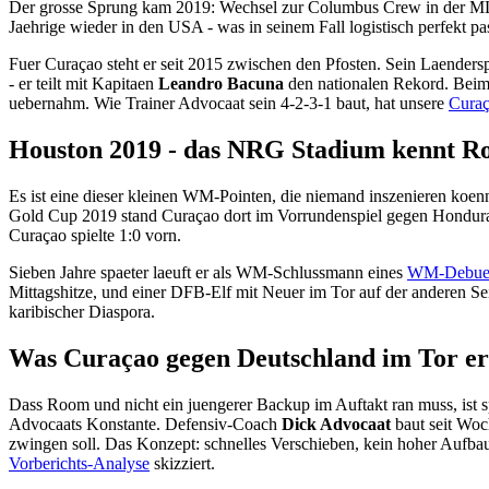
Der grosse Sprung kam 2019: Wechsel zur Columbus Crew in der MLS, 
Jaehrige wieder in den USA - was in seinem Fall logistisch perfekt 
Fuer Curaçao steht er seit 2015 zwischen den Pfosten. Sein Laendersp
- er teilt mit Kapitaen
Leandro Bacuna
den nationalen Rekord. Beim
uebernahm. Wie Trainer Advocaat sein 4-2-3-1 baut, hat unsere
Curaç
Houston 2019 - das NRG Stadium kennt R
Es ist eine dieser kleinen WM-Pointen, die niemand inszenieren koe
Gold Cup 2019 stand Curaçao dort im Vorrundenspiel gegen Hondura
Curaçao spielte 1:0 vorn.
Sieben Jahre spaeter laeuft er als WM-Schlussmann eines
WM-Debuet
Mittagshitze, und einer DFB-Elf mit Neuer im Tor auf der anderen Sei
karibischer Diaspora.
Was Curaçao gegen Deutschland im Tor er
Dass Room und nicht ein juengerer Backup im Auftakt ran muss, ist s
Advocaats Konstante. Defensiv-Coach
Dick Advocaat
baut seit Woc
zwingen soll. Das Konzept: schnelles Verschieben, kein hoher Aufbau
Vorberichts-Analyse
skizziert.