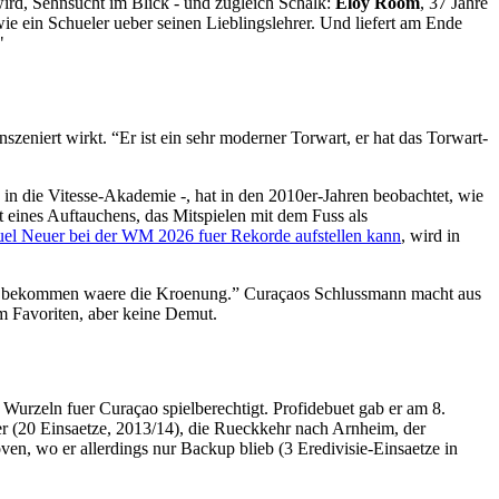
ird, Sehnsucht im Blick - und zugleich Schalk:
Eloy Room
, 37 Jahre
 ein Schueler ueber seinen Lieblingslehrer. Und liefert am Ende
"
zeniert wirkt. “Er ist ein sehr moderner Torwart, er hat das Torwart-
n die Vitesse-Akademie -, hat in den 2010er-Jahren beobachtet, wie
t eines Auftauchens, das Mitspielen mit dem Fuss als
el Neuer bei der WM 2026 fuer Rekorde aufstellen kann
, wird in
t zu bekommen waere die Kroenung.” Curaçaos Schlussmann macht aus
em Favoriten, aber keine Demut.
 Wurzeln fuer Curaçao spielberechtigt. Profidebuet gab er am 8.
r (20 Einsaetze, 2013/14), die Rueckkehr nach Arnheim, der
ven, wo er allerdings nur Backup blieb (3 Eredivisie-Einsaetze in