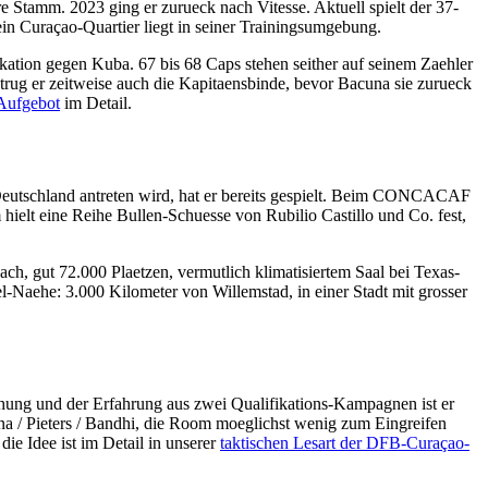
Stamm. 2023 ging er zurueck nach Vitesse. Aktuell spielt der 37-
in Curaçao-Quartier liegt in seiner Trainingsumgebung.
ikation gegen Kuba. 67 bis 68 Caps stehen seither auf seinem Zaehler
 er zeitweise auch die Kapitaensbinde, bevor Bacuna sie zurueck
Aufgebot
im Detail.
 Deutschland antreten wird, hat er bereits gespielt. Beim CONCACAF
lt eine Reihe Bullen-Schuesse von Rubilio Castillo und Co. fest,
ach, gut 72.000 Plaetzen, vermutlich klimatisiertem Saal bei Texas-
l-Naehe: 3.000 Kilometer von Willemstad, in einer Stadt mit grosser
chung und der Erfahrung aus zwei Qualifikations-Kampagnen ist er
a / Pieters / Bandhi, die Room moeglichst wenig zum Eingreifen
ie Idee ist im Detail in unserer
taktischen Lesart der DFB-Curaçao-