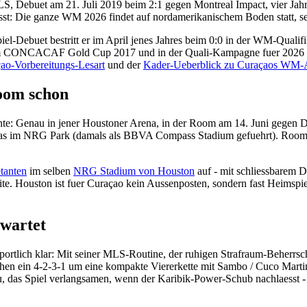
Debuet am 21. Juli 2019 beim 2:1 gegen Montreal Impact, vier Jahre 
passt: Die ganze WM 2026 findet auf nordamerikanischem Boden statt, se
iel-Debuet bestritt er im April jenes Jahres beim 0:0 in der WM-Qualif
 CONCACAF Gold Cup 2017 und in der Quali-Kampagne fuer 2026 trug
ao-Vorbereitungs-Lesart
und der
Kader-Ueberblick zu Curaçaos WM-
oom schon
nnte: Genau in jener Houstoner Arena, in der Room am 14. Juni gegen
s im NRG Park (damals als BBVA Compass Stadium gefuehrt). Room hie
anten
im selben
NRG Stadium von Houston
auf - mit schliessbarem D
te. Houston ist fuer Curaçao kein Aussenposten, sondern fast Heimspie
wartet
portlich klar: Mit seiner MLS-Routine, der ruhigen Strafraum-Beherrs
hen ein 4-2-3-1 um eine kompakte Viererkette mit Sambo / Cuco Martin
, das Spiel verlangsamen, wenn der Karibik-Power-Schub nachlaesst - d