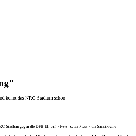
ung"
und kennt das NRG Stadium schon.
RG Stadium gegen die DFB-Elf auf.
·
Foto: Zuma Press
·
via SmartFrame