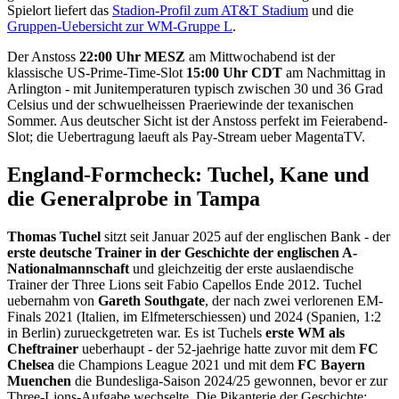
Spielort liefert das
Stadion-Profil zum AT&T Stadium
und die
Gruppen-Uebersicht zur WM-Gruppe L
.
Der Anstoss
22:00 Uhr MESZ
am Mittwochabend ist der
klassische US-Prime-Time-Slot
15:00 Uhr CDT
am Nachmittag in
Arlington - mit Junitemperaturen typisch zwischen 30 und 36 Grad
Celsius und der schwuelheissen Praeriewinde der texanischen
Sommer. Aus deutscher Sicht ist der Anstoss perfekt im Feierabend-
Slot; die Uebertragung laeuft als Pay-Stream ueber MagentaTV.
England-Formcheck: Tuchel, Kane und
die Generalprobe in Tampa
Thomas Tuchel
sitzt seit Januar 2025 auf der englischen Bank - der
erste deutsche Trainer in der Geschichte der englischen A-
Nationalmannschaft
und gleichzeitig der erste auslaendische
Trainer der Three Lions seit Fabio Capellos Ende 2012. Tuchel
uebernahm von
Gareth Southgate
, der nach zwei verlorenen EM-
Finals 2021 (Italien, im Elfmeterschiessen) und 2024 (Spanien, 1:2
in Berlin) zurueckgetreten war. Es ist Tuchels
erste WM als
Cheftrainer
ueberhaupt - der 52-jaehrige hatte zuvor mit dem
FC
Chelsea
die Champions League 2021 und mit dem
FC Bayern
Muenchen
die Bundesliga-Saison 2024/25 gewonnen, bevor er zur
Three-Lions-Aufgabe wechselte. Die Pikanterie der Geschichte: