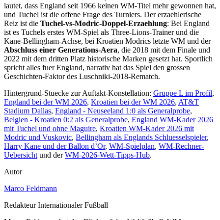
lautet, dass England seit 1966 keinen WM-Titel mehr gewonnen hat,
und Tuchel ist die offene Frage des Turniers. Der erzaehlerische
Reiz ist die
Tuchel-vs-Modric-Doppel-Erzaehlung
: Bei England
ist es Tuchels erstes WM-Spiel als Three-Lions-Trainer und die
Kane-Bellingham-Achse, bei Kroatien Modrics letzte WM und der
Abschluss einer Generations-Aera
, die 2018 mit dem Finale und
2022 mit dem dritten Platz historische Marken gesetzt hat. Sportlich
spricht alles fuer England, narrativ hat das Spiel den grossen
Geschichten-Faktor des Luschniki-2018-Rematch.
Hintergrund-Stuecke zur Auftakt-Konstellation:
Gruppe L im Profil
,
England bei der WM 2026
,
Kroatien bei der WM 2026
,
AT&T
Stadium Dallas
,
England - Neuseeland 1:0 als Generalprobe
,
Belgien - Kroatien 0:2 als Generalprobe
,
England WM-Kader 2026
mit Tuchel und ohne Maguire
,
Kroatien WM-Kader 2026 mit
Modric und Vuskovic
,
Bellingham als Englands Schluesselspieler
,
Harry Kane und der Ballon d’Or
,
WM-Spielplan
,
WM-Rechner-
Uebersicht
und der
WM-2026-Wett-Tipps-Hub
.
Autor
Marco Feldmann
Redakteur Internationaler Fußball