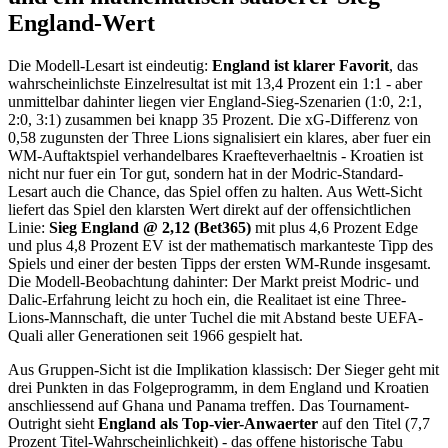
England-Wert
Die Modell-Lesart ist eindeutig:
England ist klarer Favorit
, das
wahrscheinlichste Einzelresultat ist mit 13,4 Prozent ein 1:1 - aber
unmittelbar dahinter liegen vier England-Sieg-Szenarien (1:0, 2:1,
2:0, 3:1) zusammen bei knapp 35 Prozent. Die xG-Differenz von
0,58 zugunsten der Three Lions signalisiert ein klares, aber fuer ein
WM-Auftaktspiel verhandelbares Kraefteverhaeltnis - Kroatien ist
nicht nur fuer ein Tor gut, sondern hat in der Modric-Standard-
Lesart auch die Chance, das Spiel offen zu halten. Aus Wett-Sicht
liefert das Spiel den klarsten Wert direkt auf der offensichtlichen
Linie:
Sieg England @ 2,12 (Bet365)
mit plus 4,6 Prozent Edge
und plus 4,8 Prozent EV ist der mathematisch markanteste Tipp des
Spiels und einer der besten Tipps der ersten WM-Runde insgesamt.
Die Modell-Beobachtung dahinter: Der Markt preist Modric- und
Dalic-Erfahrung leicht zu hoch ein, die Realitaet ist eine Three-
Lions-Mannschaft, die unter Tuchel die mit Abstand beste UEFA-
Quali aller Generationen seit 1966 gespielt hat.
Aus Gruppen-Sicht ist die Implikation klassisch: Der Sieger geht mit
drei Punkten in das Folgeprogramm, in dem England und Kroatien
anschliessend auf Ghana und Panama treffen. Das Tournament-
Outright sieht
England als Top-vier-Anwaerter
auf den Titel (7,7
Prozent Titel-Wahrscheinlichkeit) - das offene historische Tabu