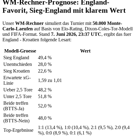
WM-Rechner-Prognose: England-
Favorit, Sieg-England mit klarem Wert
Unser
WM-Rechner
simuliert das Turnier mit
50.000 Monte-
Carlo-Laeufen
auf Basis von Elo-Rating, Dixon-Coles-Tor-Modell
und FIFA-Format. Stand
7. Juni 2026, 23:37 UTC
, ergibt das fuer
England - Kroatien folgende Lesart:
Modell-Groesse
Wert
Sieg England
49,4 %
Unentschieden
28,0 %
Sieg Kroatien
22,6 %
Erwartete xG-
1,59 zu 1,01
Linie
Ueber 2,5 Tore
48,2 %
Unter 2,5 Tore
51,8 %
Beide treffen
52,0 %
(BTTS-Ja)
Beide treffen
48,0 %
(BTTS-Nein)
1:1 (13,4 %), 1:0 (10,4 %), 2:1 (9,5 %), 2:0 (9,4
Top-Ergebnisse
%), 0:0 (8,9 %), 0:1 (6,1 %)