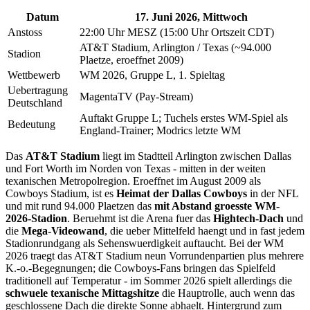
Datum
17. Juni 2026, Mittwoch
Anstoss
22:00 Uhr MESZ (15:00 Uhr Ortszeit CDT)
AT&T Stadium, Arlington / Texas (~94.000
Stadion
Plaetze, eroeffnet 2009)
Wettbewerb
WM 2026, Gruppe L, 1. Spieltag
Uebertragung
MagentaTV (Pay-Stream)
Deutschland
Auftakt Gruppe L; Tuchels erstes WM-Spiel als
Bedeutung
England-Trainer; Modrics letzte WM
Das
AT&T Stadium
liegt im Stadtteil Arlington zwischen Dallas
und Fort Worth im Norden von Texas - mitten in der weiten
texanischen Metropolregion. Eroeffnet im August 2009 als
Cowboys Stadium, ist es
Heimat der Dallas Cowboys
in der NFL
und mit rund 94.000 Plaetzen das
mit Abstand groesste WM-
2026-Stadion
. Beruehmt ist die Arena fuer das
Hightech-Dach
und
die
Mega-Videowand
, die ueber Mittelfeld haengt und in fast jedem
Stadionrundgang als Sehenswuerdigkeit auftaucht. Bei der WM
2026 traegt das AT&T Stadium neun Vorrundenpartien plus mehrere
K.-o.-Begegnungen; die Cowboys-Fans bringen das Spielfeld
traditionell auf Temperatur - im Sommer 2026 spielt allerdings die
schwuele texanische Mittagshitze
die Hauptrolle, auch wenn das
geschlossene Dach die direkte Sonne abhaelt. Hintergrund zum