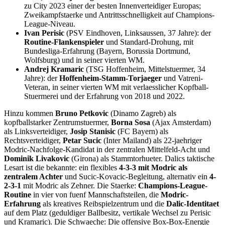
zu City 2023 einer der besten Innenverteidiger Europas;
Zweikampfstaerke und Antrittsschnelligkeit auf Champions-
League-Niveau.
Ivan Perisic
(PSV Eindhoven, Linksaussen, 37 Jahre): der
Routine-Flankenspieler
und Standard-Drohung, mit
Bundesliga-Erfahrung (Bayern, Borussia Dortmund,
Wolfsburg) und in seiner vierten WM.
Andrej Kramaric
(TSG Hoffenheim, Mittelstuermer, 34
Jahre): der
Hoffenheim-Stamm-Torjaeger
und Vatreni-
Veteran, in seiner vierten WM mit verlaesslicher Kopfball-
Stuermerei und der Erfahrung von 2018 und 2022.
Hinzu kommen
Bruno Petkovic
(Dinamo Zagreb) als
kopfballstarker Zentrumstuermer,
Borna Sosa
(Ajax Amsterdam)
als Linksverteidiger,
Josip Stanisic
(FC Bayern) als
Rechtsverteidiger,
Petar Sucic
(Inter Mailand) als 22-jaehriger
Modric-Nachfolge-Kandidat in der zentralen Mittelfeld-Acht und
Dominik Livakovic
(Girona) als Stammtorhueter. Dalics taktische
Lesart ist die bekannte: ein flexibles
4-3-3 mit Modric als
zentralem Achter
und Sucic-Kovacic-Begleitung, alternativ ein
4-
2-3-1
mit Modric als Zehner. Die Staerke:
Champions-League-
Routine
in vier von fuenf Mannschaftsteilen, die
Modric-
Erfahrung
als kreatives Reibspielzentrum und die
Dalic-Identitaet
auf dem Platz (geduldiger Ballbesitz, vertikale Wechsel zu Perisic
und Kramaric). Die Schwaeche: Die offensive Box-Box-Energie