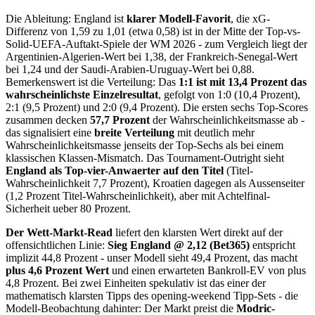
Die Ableitung: England ist
klarer Modell-Favorit
, die xG-
Differenz von 1,59 zu 1,01 (etwa 0,58) ist in der Mitte der Top-vs-
Solid-UEFA-Auftakt-Spiele der WM 2026 - zum Vergleich liegt der
Argentinien-Algerien-Wert bei 1,38, der Frankreich-Senegal-Wert
bei 1,24 und der Saudi-Arabien-Uruguay-Wert bei 0,88.
Bemerkenswert ist die Verteilung: Das
1:1 ist mit 13,4 Prozent das
wahrscheinlichste Einzelresultat
, gefolgt von 1:0 (10,4 Prozent),
2:1 (9,5 Prozent) und 2:0 (9,4 Prozent). Die ersten sechs Top-Scores
zusammen decken
57,7 Prozent
der Wahrscheinlichkeitsmasse ab -
das signalisiert eine
breite Verteilung
mit deutlich mehr
Wahrscheinlichkeitsmasse jenseits der Top-Sechs als bei einem
klassischen Klassen-Mismatch. Das Tournament-Outright sieht
England als Top-vier-Anwaerter auf den Titel
(Titel-
Wahrscheinlichkeit 7,7 Prozent), Kroatien dagegen als Aussenseiter
(1,2 Prozent Titel-Wahrscheinlichkeit), aber mit Achtelfinal-
Sicherheit ueber 80 Prozent.
Der Wett-Markt-Read
liefert den klarsten Wert direkt auf der
offensichtlichen Linie:
Sieg England @ 2,12 (Bet365)
entspricht
implizit 44,8 Prozent - unser Modell sieht 49,4 Prozent, das macht
plus 4,6 Prozent Wert
und einen erwarteten Bankroll-EV von plus
4,8 Prozent. Bei zwei Einheiten spekulativ ist das einer der
mathematisch klarsten Tipps des opening-weekend Tipp-Sets - die
Modell-Beobachtung dahinter: Der Markt preist die
Modric-