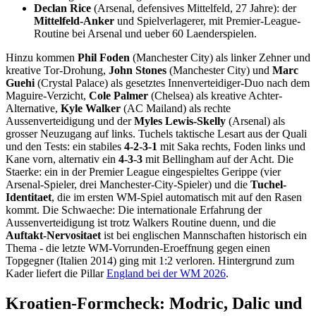
Declan Rice
(Arsenal, defensives Mittelfeld, 27 Jahre): der
Mittelfeld-Anker
und Spielverlagerer, mit Premier-League-
Routine bei Arsenal und ueber 60 Laenderspielen.
Hinzu kommen
Phil Foden
(Manchester City) als linker Zehner und
kreative Tor-Drohung,
John Stones
(Manchester City) und
Marc
Guehi
(Crystal Palace) als gesetztes Innenverteidiger-Duo nach dem
Maguire-Verzicht,
Cole Palmer
(Chelsea) als kreative Achter-
Alternative,
Kyle Walker
(AC Mailand) als rechte
Aussenverteidigung und der
Myles Lewis-Skelly
(Arsenal) als
grosser Neuzugang auf links. Tuchels taktische Lesart aus der Quali
und den Tests: ein stabiles
4-2-3-1
mit Saka rechts, Foden links und
Kane vorn, alternativ ein
4-3-3
mit Bellingham auf der Acht. Die
Staerke: ein in der Premier League eingespieltes Gerippe (vier
Arsenal-Spieler, drei Manchester-City-Spieler) und die
Tuchel-
Identitaet
, die im ersten WM-Spiel automatisch mit auf den Rasen
kommt. Die Schwaeche: Die internationale Erfahrung der
Aussenverteidigung ist trotz Walkers Routine duenn, und die
Auftakt-Nervositaet
ist bei englischen Mannschaften historisch ein
Thema - die letzte WM-Vorrunden-Eroeffnung gegen einen
Topgegner (Italien 2014) ging mit 1:2 verloren. Hintergrund zum
Kader liefert die Pillar
England bei der WM 2026
.
Kroatien-Formcheck: Modric, Dalic und