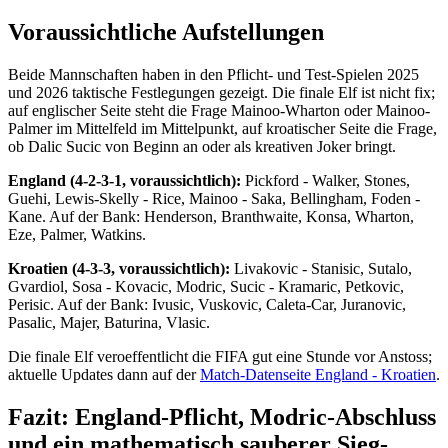
Voraussichtliche Aufstellungen
Beide Mannschaften haben in den Pflicht- und Test-Spielen 2025
und 2026 taktische Festlegungen gezeigt. Die finale Elf ist nicht fix;
auf englischer Seite steht die Frage Mainoo-Wharton oder Mainoo-
Palmer im Mittelfeld im Mittelpunkt, auf kroatischer Seite die Frage,
ob Dalic Sucic von Beginn an oder als kreativen Joker bringt.
England (4-2-3-1, voraussichtlich):
Pickford - Walker, Stones,
Guehi, Lewis-Skelly - Rice, Mainoo - Saka, Bellingham, Foden -
Kane. Auf der Bank: Henderson, Branthwaite, Konsa, Wharton,
Eze, Palmer, Watkins.
Kroatien (4-3-3, voraussichtlich):
Livakovic - Stanisic, Sutalo,
Gvardiol, Sosa - Kovacic, Modric, Sucic - Kramaric, Petkovic,
Perisic. Auf der Bank: Ivusic, Vuskovic, Caleta-Car, Juranovic,
Pasalic, Majer, Baturina, Vlasic.
Die finale Elf veroeffentlicht die FIFA gut eine Stunde vor Anstoss;
aktuelle Updates dann auf der
Match-Datenseite England - Kroatien
.
Fazit: England-Pflicht, Modric-Abschluss
und ein mathematisch sauberer Sieg-