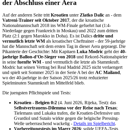
der Abschluss einer Aera
Auf der anderen Seite tritt
Kroatien
unter
Zlatko Dalic
an - dem
Vatreni-Trainer seit Oktober 2017
, der die kroatische
Nationalmannschaft 2018 ins WM-Finale gefuehrt hat (1:4-
Niederlage gegen Frankreich in Moskau) und 2022 zum dritten
Platz (2:1 gegen Marokko in Doha). Es ist Dalics
dritte und
vermutlich letzte WM
als kroatischer Cheftrainer - der 59-jaehrige
hat die Mannschaft seit dem ersten Tag in dieser Aera gepraegt. Die
Pikanterie der Geschichte: Mit Kapitaen
Luka Modric
geht der
40-
jaehrige Ballon-d’Or-Sieger von 2018
und Rekord-Nationalspieler
in seine
fuenfte WM
- und vermutlich die letzte als Stammkraft.
Modric hat seinen Vertrag bei Real Madrid 2025 nicht verlaengert
und spielt seit Sommer 2025 in der Serie A bei der
AC Mailand
,
wo der 40-jaehrige in der Saison 2025/26 trotz reduzierter
Spielminuten Stammkraft im Mittelfeld blieb.
Die jueng­sten Pflichtspiele und Tests:
Kroatien - Belgien 0:2
(4. Juni 2026, Rijeka, Test): das
Selbstvertrauens-Dilemma vor der Reise nach Texas
;
Tielemans und Lukaku trafen, die Kroatien-Defensive um
Gvardiol und Sutalo wirkte gegen die belgische Pressing-
Welle ueberraschend wackelig -
Details im Spielbericht
.
Vorbereitungstests im Maerz 2026
: solide UEFA-Tests