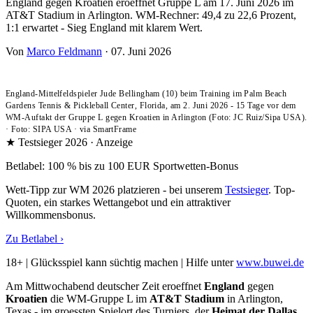
England gegen Kroatien eroeffnet Gruppe L am 17. Juni 2026 im
AT&T Stadium in Arlington. WM-Rechner: 49,4 zu 22,6 Prozent,
1:1 erwartet - Sieg England mit klarem Wert.
Von
Marco Feldmann
·
07. Juni 2026
England-Mittelfeldspieler Jude Bellingham (10) beim Training im Palm Beach
Gardens Tennis & Pickleball Center, Florida, am 2. Juni 2026 - 15 Tage vor dem
WM-Auftakt der Gruppe L gegen Kroatien in Arlington (Foto: JC Ruiz/Sipa USA).
·
Foto: SIPA USA
·
via SmartFrame
★ Testsieger 2026 · Anzeige
Betlabel: 100 % bis zu 100 EUR Sportwetten-Bonus
Wett-Tipp zur WM 2026 platzieren - bei unserem
Testsieger
. Top-
Quoten, ein starkes Wettangebot und ein attraktiver
Willkommensbonus.
Zu Betlabel ›
18+ | Glücksspiel kann süchtig machen | Hilfe unter
www.buwei.de
Am Mittwochabend deutscher Zeit eroeffnet
England
gegen
Kroatien
die WM-Gruppe L im
AT&T Stadium
in Arlington,
Texas - im groessten Spielort des Turniers, der
Heimat der Dallas