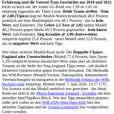
Erfahrung und die Vatreni-Trau-Geschichte aus 2018 und 2022
leicht zu hoch ein, der wahre xG-Read von 1,59 zu 1,01 ist
eindeutig zugunsten der Three Lions.
Beide Teams treffen - Nein
@ 2,08 (Tipico)
liegt bei Modell-Wahrscheinlichkeit 48,0 Prozent
praktisch auf dem Marktimplizit von 48,1 Prozent - das ist
kein
Wert
, null Einheiten. Die
Ueber 2,5 Tore @ 2,02
stehen Modell
48,2 Prozent gegen Markt 49,5 Prozent gegenueber -
kein klarer
Wert
, null Einheiten.
Sieg Kroatien @ 3,90 (Interwetten)
entspricht implizit 25,6 Prozent - unser Modell sieht 22,6 Prozent,
das ist
negativer Wert
und kein Tipp.
Wer einen sicheren Modell-Read sucht: Die
Doppelte Chance
England oder Unentschieden
(Modell 77,4 Prozent, faire Quote
1,29) entspricht keinem klassischen Wert, kann aber als defensive
Variante an die Stelle des Sieg-England-Tipps treten - mit deutlich
kleinerem Quotenverlust gegen Kroatien-Sensation. Die Methodik
des WM-Rechners (Modell-Version, Datenquellen, dokumentierte
Vereinfachungen) ist transparent in der
Methodik-Sektion der WM-
Rechner-Seite
hinterlegt. Modell-Stand: 7. Juni 2026, 23:37 UTC.
Vor Anstoss wird das Modell mehrfach neu gerechnet - der finale
Read-out steht in der
Match-Datenseite England - Kroatien
mit dem
aktuellen SpielTippBox-Block. Wer den Tipp tatsaechlich platziert,
sollte sich vorher an den
WM-2026-Wett-Tipps-Hub
fuer den
aktuellen Tagesplan und die
Quoten-Uebersicht
fuer vergleichbare
Linien wenden.