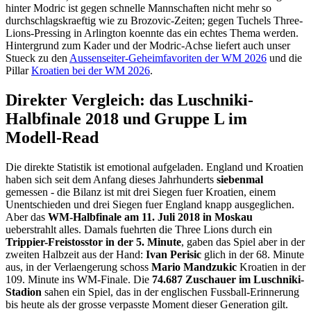
hinter Modric ist gegen schnelle Mannschaften nicht mehr so
durchschlagskraeftig wie zu Brozovic-Zeiten; gegen Tuchels Three-
Lions-Pressing in Arlington koennte das ein echtes Thema werden.
Hintergrund zum Kader und der Modric-Achse liefert auch unser
Stueck zu den
Aussenseiter-Geheimfavoriten der WM 2026
und die
Pillar
Kroatien bei der WM 2026
.
Direkter Vergleich: das Luschniki-
Halbfinale 2018 und Gruppe L im
Modell-Read
Die direkte Statistik ist emotional aufgeladen. England und Kroatien
haben sich seit dem Anfang dieses Jahrhunderts
siebenmal
gemessen - die Bilanz ist mit drei Siegen fuer Kroatien, einem
Unentschieden und drei Siegen fuer England knapp ausgeglichen.
Aber das
WM-Halbfinale am 11. Juli 2018 in Moskau
ueberstrahlt alles. Damals fuehrten die Three Lions durch ein
Trippier-Freistosstor in der 5. Minute
, gaben das Spiel aber in der
zweiten Halbzeit aus der Hand:
Ivan Perisic
glich in der 68. Minute
aus, in der Verlaengerung schoss
Mario Mandzukic
Kroatien in der
109. Minute ins WM-Finale. Die
74.687 Zuschauer im Luschniki-
Stadion
sahen ein Spiel, das in der englischen Fussball-Erinnerung
bis heute als der grosse verpasste Moment dieser Generation gilt.