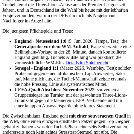
Tuchel kennt die Three-Lions-Achse aus der Premier League seit
Jahren, und in Deutschland ist die Wahl bis heute mit der lebhaften
Frage verbunden, warum der DFB ihn nicht als Nagelsmann-
Nachfolger im Auge hatte.
Die jueng­sten Pflichtspiele und Tests:
England - Neuseeland 1:0
(5. Juni 2026, Tampa, Test): die
Generalprobe vor dem WM-Auftakt
; Kane verwertete eine
Bellingham-Vorlage in der 28. Minute, danach kontrollierte
England geduldig. Tuchels Aufstellung war praktisch die
voraussichtliche WM-Elf -
Details im Spielbericht
.
Senegal - England 1:1
(Maerz 2026, Wembley, Test): solider
Probelauf gegen einen afrikanischen Top-Anwaerter; Saka
traf, Mane glich aus, die Tuchel-Mannschaft zeigte erstmals
die hohe Pressing-Linie als systematisches Mittel.
UEFA-Quali Abschluss November 2025
: souveraen als
Gruppensieger ins Turnier, mit der gewohnten Three-Lions-
Toranzahl gegen die kleineren UEFA-Verbaende und nur
einer knappen Auswaertspartie ohne klares Statement.
Die Zwischenbilanz: England geht
mit einer souveraenen Quali
in
die WM, ohne einen einzigen ernsthaften Patzer gegen Top-Gegner
gehabt zu haben - was der Tuchel-Phase einerseits Selbstvertrauen,
andererseits noch kein echtes Stresstest-Stempel mit gibt. Die