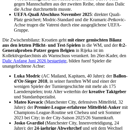
gegen Mannschaften aus der zweiten Reihe, ohne dass Dalic
die Achse durchruetteln musste.
UEFA-Quali Abschluss November 2025
: direkter Quali-
Platz gesichert; Modric-Standard und die Kramaric-Petkovic-
Achse trugen die Vatreni durch eine ausgeglichene UEFA-
Gruppe.
Die Zwischenbilanz: Kroatien geht
mit einer gemischten Bilanz
aus den letzten Pflicht- und Test-Spielen
in die WM, und der
0:2-
Generalproben-Patzer gegen Belgien
in Rijeka ist im
Kollektivgedaechtnis als Warnschuss verankert. Im 26er-Kader, den
Dalic Anfang Juni 2026 bestaetigte
, bilden fuenf Spieler die
unangefochtene Achse:
Luka Modric
(AC Mailand, Kapitaen, 40 Jahre): der
Ballon-
d’Or-Sieger 2018
, in seiner fuenften WM und einer der
wenigen Spieler der Turniergeschichte mit mehr als 175
Laenderspielen; trotz Alter weiterhin der
kreative Taktgeber
und Standardspezialist.
Mateo Kovacic
(Manchester City, defensives Mittelfeld, 32
Jahre): der
Premier-League-erfahrene Mittelfeld-Anker
mit
Champions-League-Routine seit Chelsea und seit Sommer
2023 bei City; in der City-Saison 2025/26 Stammkraft.
Josko Gvardiol
(Manchester City, Innenverteidigung, 24
Jahre): der
24-jaehrige Abwehrchef
und seit dem Wechsel