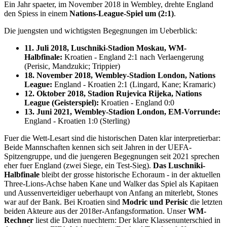
Ein Jahr spaeter, im November 2018 in Wembley, drehte England
den Spiess in einem
Nations-League-Spiel um (2:1)
.
Die juengsten und wichtigsten Begegnungen im Ueberblick:
11. Juli 2018, Luschniki-Stadion Moskau, WM-
Halbfinale:
Kroatien - England 2:1 nach Verlaengerung
(Perisic, Mandzukic; Trippier)
18. November 2018, Wembley-Stadion London, Nations
League:
England - Kroatien 2:1 (Lingard, Kane; Kramaric)
12. Oktober 2018, Stadion Rujevica Rijeka, Nations
League (Geisterspiel):
Kroatien - England 0:0
13. Juni 2021, Wembley-Stadion London, EM-Vorrunde:
England - Kroatien 1:0 (Sterling)
Fuer die Wett-Lesart sind die historischen Daten klar interpretierbar:
Beide Mannschaften kennen sich seit Jahren in der UEFA-
Spitzengruppe, und die juengeren Begegnungen seit 2021 sprechen
eher fuer England (zwei Siege, ein Test-Sieg).
Das Luschniki-
Halbfinale
bleibt der grosse historische Echoraum - in der aktuellen
Three-Lions-Achse haben Kane und Walker das Spiel als Kapitaen
und Aussenverteidiger ueberhaupt von Anfang an miterlebt, Stones
war auf der Bank. Bei Kroatien sind
Modric und Perisic
die letzten
beiden Akteure aus der 2018er-Anfangsformation. Unser
WM-
Rechner
liest die Daten nuechtern: Der klare Klassenunterschied in