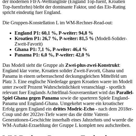
der modernen FIFA-Weltrangliste (England Top-fuenf, Kroatien
Top-fuenfzehn) bleibt der dominante Faktor, und das Elo-Rating
spricht eindeutig fuer England.
Die Gruppen-Konstellation L im WM-Rechner-Read-out:
England P1: 60,1 %, P-weiter: 94,8 %
Kroatien P1: 26,7 %, P-weiter: 81,5 %
(Modell-Solider-
Zweit-Favorit)
Ghana P1: 7,1 %, P-weiter: 46,4 %
Panama P1: 6,0 %, P-weiter: 42,0 %
Das Modell sieht die Gruppe als
Zwei-plus-zwei-Konstrukt
:
England klar vorne, Kroatien solider Zweit-Favorit, Ghana und
Panama in einem ueberraschend deckungsgleichen Mittelfeld um
Platz 3. Eine englische Niederlage gegen Kroatien waere im Modell
unter zwoelf Prozent Wahrscheinlichkeit veranschlagt - sportlich
relevant fuer Englands Achtelfinal-Souveraenitaet wird das
Parallel-
Spiel Ghana gegen Panama
sowie die spaeteren Spiele England-
Panama und England-Ghana. Umgekehrt waere ein kroatischer
Erfolg gegen England ein
drittes Modric-Echo
- nach dem 2018er-
Coup und der 2022er-Tiefe waere das die dritte Vatreni-
Generationen-Geschichte innerhalb eines Jahrzehnts und wuerde die
WM-Auftakt-Erzaehlung der Gruppe L komplett neu aufschreiben.