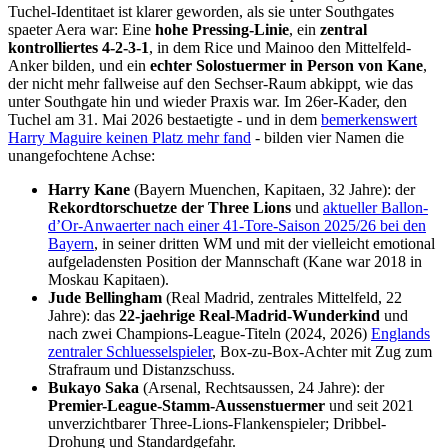
Tuchel-Identitaet ist klarer geworden, als sie unter Southgates
spaeter Aera war: Eine
hohe Pressing-Linie
, ein
zentral
kontrolliertes 4-2-3-1
, in dem Rice und Mainoo den Mittelfeld-
Anker bilden, und ein
echter Solostuermer in Person von Kane
,
der nicht mehr fallweise auf den Sechser-Raum abkippt, wie das
unter Southgate hin und wieder Praxis war. Im 26er-Kader, den
Tuchel am 31. Mai 2026 bestaetigte - und in dem
bemerkenswert
Harry Maguire keinen Platz mehr fand
- bilden vier Namen die
unangefochtene Achse:
Harry Kane
(Bayern Muenchen, Kapitaen, 32 Jahre): der
Rekordtorschuetze der Three Lions
und
aktueller Ballon-
d’Or-Anwaerter nach einer 41-Tore-Saison 2025/26 bei den
Bayern
, in seiner dritten WM und mit der vielleicht emotional
aufgeladensten Position der Mannschaft (Kane war 2018 in
Moskau Kapitaen).
Jude Bellingham
(Real Madrid, zentrales Mittelfeld, 22
Jahre): das
22-jaehrige Real-Madrid-Wunderkind
und
nach zwei Champions-League-Titeln (2024, 2026)
Englands
zentraler Schluesselspieler
, Box-zu-Box-Achter mit Zug zum
Strafraum und Distanzschuss.
Bukayo Saka
(Arsenal, Rechtsaussen, 24 Jahre): der
Premier-League-Stamm-Aussenstuermer
und seit 2021
unverzichtbarer Three-Lions-Flankenspieler; Dribbel-
Drohung und Standardgefahr.