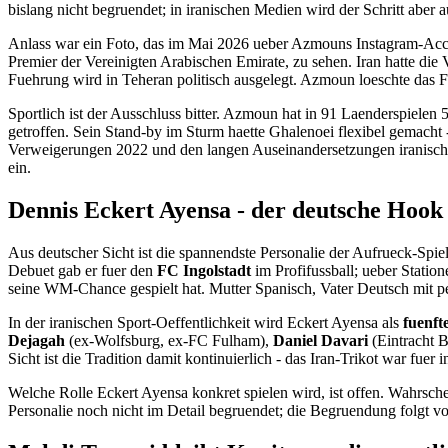
bislang nicht begruendet; in iranischen Medien wird der Schritt aber 
Anlass war ein Foto, das im Mai 2026 ueber Azmouns Instagram-Acc
Premier der Vereinigten Arabischen Emirate, zu sehen. Iran hatte die
Fuehrung wird in Teheran politisch ausgelegt. Azmoun loeschte das F
Sportlich ist der Ausschluss bitter. Azmoun hat in 91 Laenderspiele
getroffen. Sein Stand-by im Sturm haette Ghalenoei flexibel gemacht
Verweigerungen 2022 und den langen Auseinandersetzungen iranischer
ein.
Dennis Eckert Ayensa - der deutsche Hook
Aus deutscher Sicht ist die spannendste Personalie der Aufrueck-Spie
Debuet gab er fuer den
FC Ingolstadt
im Profifussball; ueber Station
seine WM-Chance gespielt hat. Mutter Spanisch, Vater Deutsch mit per
In der iranischen Sport-Oeffentlichkeit wird Eckert Ayensa als
fuenft
Dejagah
(ex-Wolfsburg, ex-FC Fulham),
Daniel Davari
(Eintracht 
Sicht ist die Tradition damit kontinuierlich - das Iran-Trikot war fue
Welche Rolle Eckert Ayensa konkret spielen wird, ist offen. Wahrsche
Personalie noch nicht im Detail begruendet; die Begruendung folgt vo