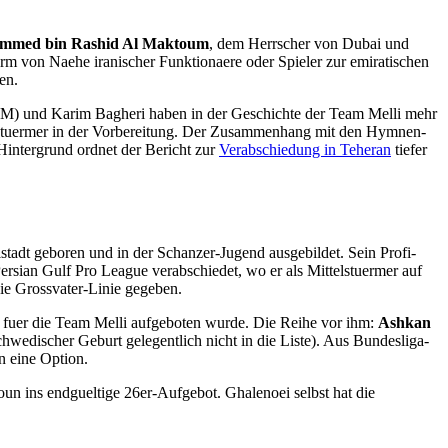
mmed bin Rashid Al Maktoum
, dem Herrscher von Dubai und
orm von Naehe iranischer Funktionaere oder Spieler zur emiratischen
en.
r WM) und Karim Bagheri haben in der Geschichte der Team Melli mehr
ttelstuermer in der Vorbereitung. Der Zusammenhang mit den Hymnen-
Hintergrund ordnet der Bericht zur
Verabschiedung in Teheran
tiefer
lstadt geboren und in der Schanzer-Jugend ausgebildet. Sein Profi-
Persian Gulf Pro League verabschiedet, wo er als Mittelstuermer auf
die Grossvater-Linie gegeben.
e fuer die Team Melli aufgeboten wurde. Die Reihe vor ihm:
Ashkan
hwedischer Geburt gelegentlich nicht in die Liste). Aus Bundesliga-
en eine Option.
oun ins endgueltige 26er-Aufgebot. Ghalenoei selbst hat die