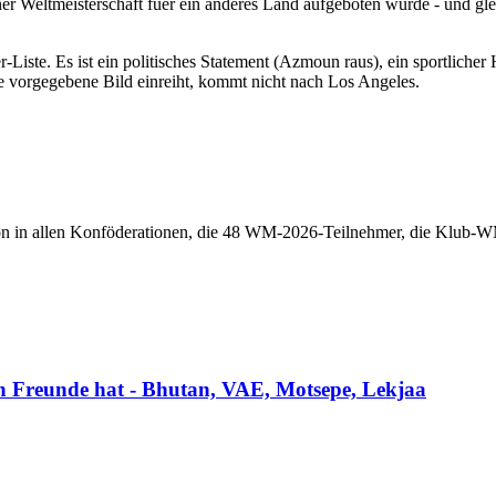
einer Weltmeisterschaft fuer ein anderes Land aufgeboten wurde - und g
r-Liste. Es ist ein politisches Statement (Azmoun raus), ein sportlich
me vorgegebene Bild einreiht, kommt nicht nach Los Angeles.
n in allen Konföderationen, die 48 WM-2026-Teilnehmer, die Klub-WM 
h Freunde hat - Bhutan, VAE, Motsepe, Lekjaa