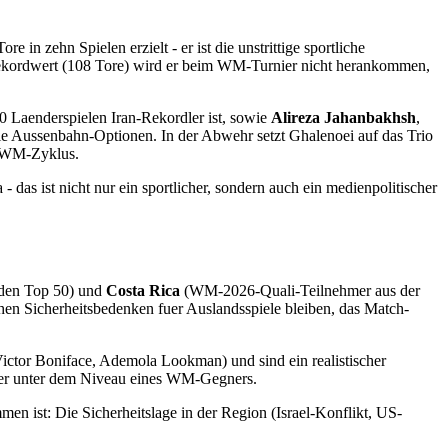
 in zehn Spielen erzielt - er ist die unstrittige sportliche
 Rekordwert (108 Tore) wird er beim WM-Turnier nicht herankommen,
0 Laenderspielen Iran-Rekordler ist, sowie
Alireza Jahanbakhsh
,
ie Aussenbahn-Optionen. In der Abwehr setzt Ghalenoei auf das Trio
e WM-Zyklus.
das ist nicht nur ein sportlicher, sondern auch ein medienpolitischer
den Top 50) und
Costa Rica
(WM-2026-Quali-Teilnehmer aus der
chen Sicherheitsbedenken fuer Auslandsspiele bleiben, das Match-
Victor Boniface, Ademola Lookman) und sind ein realistischer
 aber unter dem Niveau eines WM-Gegners.
men ist: Die Sicherheitslage in der Region (Israel-Konflikt, US-