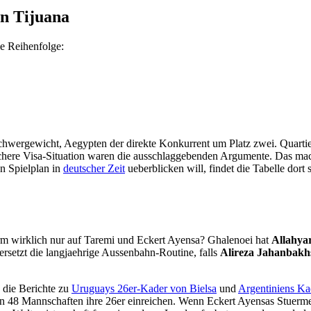
n Tijuana
ie Reihenfolge:
s Schwergewicht, Aegypten der direkte Konkurrent um Platz zwei. Quar
achere Visa-Situation waren die ausschlaggebenden Argumente. Das ma
en Spielplan in
deutscher Zeit
ueberblicken will, findet die Tabelle dort 
turm wirklich nur auf Taremi und Eckert Ayensa? Ghalenoei hat
Allahya
ersetzt die langjaehrige Aussenbahn-Routine, falls
Alireza Jahanbakh
die Berichte zu
Uruguays 26er-Kader von Bielsa
und
Argentiniens Ka
ten 48 Mannschaften ihre 26er einreichen. Wenn Eckert Ayensas Stuerme