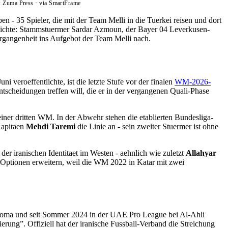
: Zuma Press
·
via SmartFrame
n - 35 Spieler, die mit der Team Melli in die Tuerkei reisen und dort
schichte: Stammstuermer Sardar Azmoun, der Bayer 04 Leverkusen-
ergangenheit ins Aufgebot der Team Melli nach.
ni veroeffentlichte, ist die letzte Stufe vor der finalen
WM-2026-
entscheidungen treffen will, die er in der vergangenen Quali-Phase
iner dritten WM. In der Abwehr stehen die etablierten Bundesliga-
Kapitaen
Mehdi Taremi
die Linie an - sein zweiter Stuermer ist ohne
der iranischen Identitaet im Westen - aehnlich wie zuletzt
Allahyar
ue Optionen erweitern, weil die WM 2022 in Katar mit zwei
S Roma und seit Sommer 2024 in der UAE Pro League bei Al-Ahli
ierung”. Offiziell hat der iranische Fussball-Verband die Streichung