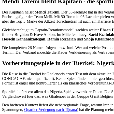
Mehdi Taremi bleibt Kapitaen - die sportl
Der Kapitaen heisst
Mehdi Taremi
. Der 33-Jaehrige hat in der vergan
Fuehrungsfigur der Team Melli. Mit 50 Toren in 95 Laenderspielen v
aber die Top-3-Marke der Allzeit-Torschuetzen ist auch ein Karriere-E
Gleichberechtigt im Captain-Rotationsmodell zaehlen weiter
Ehsan H
frueher Brighton & Hove Albion. Im Mittelfeld traegt
Saeid Ezatolah
Hossein Kanaanizadegan
,
Ramin Rezaeian
und
Shoja Khalilzade
Die kompletten 26 Namen folgen am 4. Juni. Wer auf welche Position ru
Termin: Der Verband moechte die Kader-Verkleinerung als Vertrauensb
Vorbereitungsspiele in der Tuerkei: Niger
Die Reise in die Tuerkei ist Ghalenoeis erster Test mit dem aktuellen
CONCACAF, nicht qualifiziert). Beide Spiele finden hinter geschlosse
Format ist enger und kontrollierter als ein klassisches Vorbereitungs-
Sportlich liefert vor allem das Nigeria-Spiel verwertbare Daten. Die
Vergleichswert fuer das, was Ghalenoei in der Gruppe G mit Belgien e
Den breiteren Kontext liefert die ueberregionale Frage, warum Iran in
Spannungen,
Quartier-Verlegung nach Tijuana
) hat die Planung meh