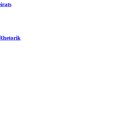
irats
-Rhetorik