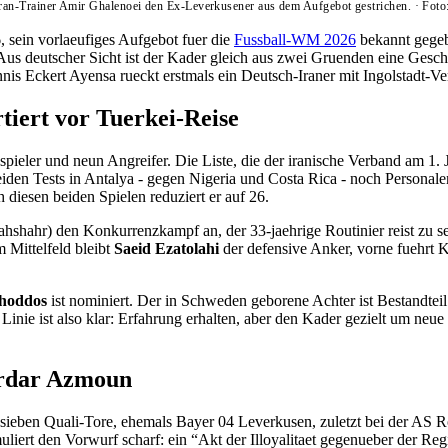
an-Trainer Amir Ghalenoei den Ex-Leverkusener aus dem Aufgebot gestrichen.
·
Foto
 sein vorlaeufiges Aufgebot fuer die
Fussball-WM 2026
bekannt gegebe
. Aus deutscher Sicht ist der Kader gleich aus zwei Gruenden eine Ge
nis Eckert Ayensa rueckt erstmals ein Deutsch-Iraner mit Ingolstadt-V
tiert vor Tuerkei-Reise
spieler und neun Angreifer. Die Liste, die der iranische Verband am 1. Ju
 beiden Tests in Antalya - gegen Nigeria und Costa Rica - noch Personal
 diesen beiden Spielen reduziert er auf 26.
hshahr) den Konkurrenzkampf an, der 33-jaehrige Routinier reist zu se
 Mittelfeld bleibt
Saeid Ezatolahi
der defensive Anker, vorne fuehrt 
hoddos
ist nominiert. Der in Schweden geborene Achter ist Bestandteil 
Linie ist also klar: Erfahrung erhalten, aber den Kader gezielt um ne
Sardar Azmoun
t, sieben Quali-Tore, ehemals Bayer 04 Leverkusen, zuletzt bei der A
uliert den Vorwurf scharf: ein “Akt der Illoyalitaet gegenueber der Reg