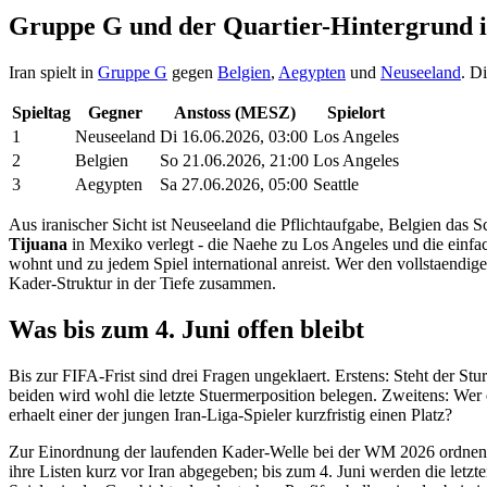
Gruppe G und der Quartier-Hintergrund i
Iran spielt in
Gruppe G
gegen
Belgien
,
Aegypten
und
Neuseeland
. D
Spieltag
Gegner
Anstoss (MESZ)
Spielort
1
Neuseeland
Di 16.06.2026, 03:00
Los Angeles
2
Belgien
So 21.06.2026, 21:00
Los Angeles
3
Aegypten
Sa 27.06.2026, 05:00
Seattle
Aus iranischer Sicht ist Neuseeland die Pflichtaufgabe, Belgien da
Tijuana
in Mexiko verlegt - die Naehe zu Los Angeles und die einf
wohnt und zu jedem Spiel international anreist. Wer den vollstaendig
Kader-Struktur in der Tiefe zusammen.
Was bis zum 4. Juni offen bleibt
Bis zur FIFA-Frist sind drei Fragen ungeklaert. Erstens: Steht der S
beiden wird wohl die letzte Stuermerposition belegen. Zweitens: Wer 
erhaelt einer der jungen Iran-Liga-Spieler kurzfristig einen Platz?
Zur Einordnung der laufenden Kader-Welle bei der WM 2026 ordnen 
ihre Listen kurz vor Iran abgegeben; bis zum 4. Juni werden die letz