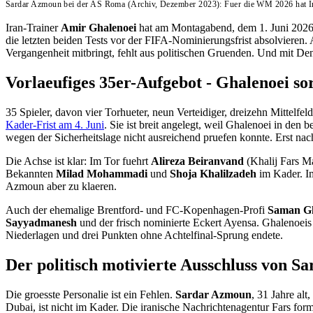
Sardar Azmoun bei der AS Roma (Archiv, Dezember 2023): Fuer die WM 2026 hat Ir
Iran-Trainer
Amir Ghalenoei
hat am Montagabend, dem 1. Juni 2026,
die letzten beiden Tests vor der FIFA-Nominierungsfrist absolvieren
Vergangenheit mitbringt, fehlt aus politischen Gruenden. Und mit Den
Vorlaeufiges 35er-Aufgebot - Ghalenoei sor
35 Spieler, davon vier Torhueter, neun Verteidiger, dreizehn Mittelfeld
Kader-Frist am 4. Juni
. Sie ist breit angelegt, weil Ghalenoei in den
wegen der Sicherheitslage nicht ausreichend pruefen konnte. Erst nach
Die Achse ist klar: Im Tor fuehrt
Alireza Beiranvand
(Khalij Fars Ma
Bekannten
Milad Mohammadi
und
Shoja Khalilzadeh
im Kader. Im
Azmoun aber zu klaeren.
Auch der ehemalige Brentford- und FC-Kopenhagen-Profi
Saman G
Sayyadmanesh
und der frisch nominierte Eckert Ayensa. Ghalenoeis 
Niederlagen und drei Punkten ohne Achtelfinal-Sprung endete.
Der politisch motivierte Ausschluss von 
Die groesste Personalie ist ein Fehlen.
Sardar Azmoun
, 31 Jahre al
Dubai, ist nicht im Kader. Die iranische Nachrichtenagentur Fars form