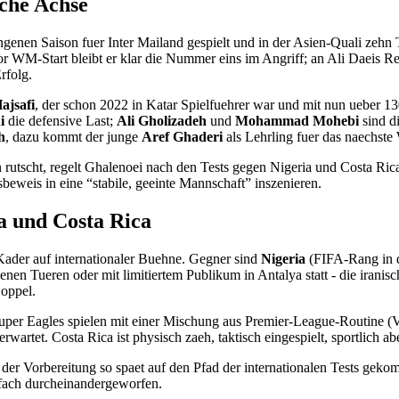
iche Achse
genen Saison fuer Inter Mailand gespielt und in der Asien-Quali zehn Tore
or WM-Start bleibt er klar die Nummer eins im Angriff; an Ali Daeis
rfolg.
ajsafi
, der schon 2022 in Katar Spielfuehrer war und mit nun ueber 13
i
die defensive Last;
Ali Gholizadeh
und
Mohammad Mohebi
sind d
h
, dazu kommt der junge
Aref Ghaderi
als Lehrling fuer das naechst
tscht, regelt Ghalenoei nach den Tests gegen Nigeria und Costa Rica - 
eweis in eine “stabile, geeinte Mannschaft” inszenieren.
ia und Costa Rica
 Kader auf internationaler Buehne. Gegner sind
Nigeria
(FIFA-Rang in 
nen Tueren oder mit limitiertem Publikum in Antalya statt - die iranis
Doppel.
 Super Eagles spielen mit einer Mischung aus Premier-League-Routine (
rwartet. Costa Rica ist physisch zaeh, taktisch eingespielt, sportlich
 der Vorbereitung so spaet auf den Pfad der internationalen Tests gekom
rfach durcheinandergeworfen.