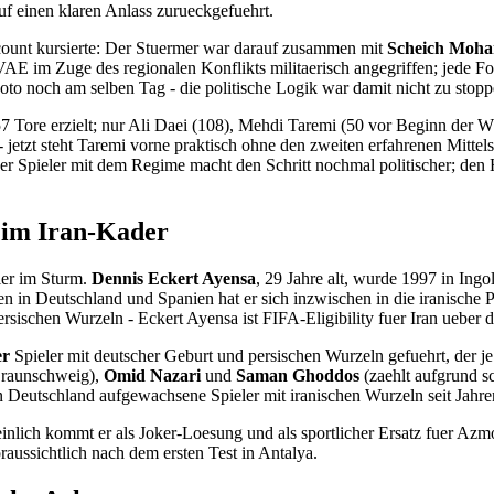
auf einen klaren Anlass zurueckgefuehrt.
ount kursierte: Der Stuermer war darauf zusammen mit
Scheich Moha
 VAE im Zuge des regionalen Konflikts militaerisch angegriffen; jede F
oto noch am selben Tag - die politische Logik war damit nicht zu stopp
n 57 Tore erzielt; nur Ali Daei (108), Mehdi Taremi (50 vor Beginn de
 - jetzt steht Taremi vorne praktisch ohne den zweiten erfahrenen Mi
 Spieler mit dem Regime macht den Schritt nochmal politischer; den 
 im Iran-Kader
ler im Sturm.
Dennis Eckert Ayensa
, 29 Jahre alt, wurde 1997 in Ingo
en in Deutschland und Spanien hat er sich inzwischen in die iranische 
sischen Wurzeln - Eckert Ayensa ist FIFA-Eligibility fuer Iran ueber 
er
Spieler mit deutscher Geburt und persischen Wurzeln gefuehrt, der j
Braunschweig),
Omid Nazari
und
Saman Ghoddos
(zaehlt aufgrund sc
r in Deutschland aufgewachsene Spieler mit iranischen Wurzeln seit Jahr
inlich kommt er als Joker-Loesung und als sportlicher Ersatz fuer Azm
raussichtlich nach dem ersten Test in Antalya.