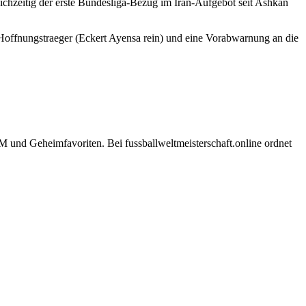
leichzeitig der erste Bundesliga-Bezug im Iran-Aufgebot seit Ashkan
er Hoffnungstraeger (Eckert Ayensa rein) und eine Vorabwarnung an die
und Geheimfavoriten. Bei fussballweltmeisterschaft.online ordnet