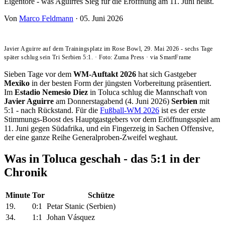
Eigentore - was Aguirres Sieg für die Eröffnung am 11. Juni heißt.
Von
Marco Feldmann
·
05. Juni 2026
Javier Aguirre auf dem Trainingsplatz im Rose Bowl, 29. Mai 2026 - sechs Tage
später schlug sein Tri Serbien 5:1.
·
Foto: Zuma Press
·
via SmartFrame
Sieben Tage vor dem
WM-Auftakt 2026
hat sich Gastgeber
Mexiko
in der besten Form der jüngsten Vorbereitung präsentiert.
Im
Estadio Nemesio Diez
in Toluca schlug die Mannschaft von
Javier Aguirre
am Donnerstagabend (4. Juni 2026)
Serbien
mit
5:1 - nach Rückstand. Für die
Fußball-WM 2026
ist es der erste
Stimmungs-Boost des Hauptgastgebers vor dem Eröffnungsspiel am
11. Juni gegen Südafrika, und ein Fingerzeig in Sachen Offensive,
der eine ganze Reihe Generalproben-Zweifel weghaut.
Was in Toluca geschah - das 5:1 in der
Chronik
Minute
Tor
Schütze
19.
0:1
Petar Stanic (Serbien)
34.
1:1
Johan Vásquez