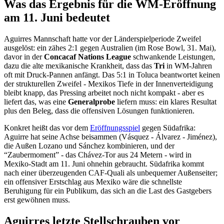
Was das Ergebnis für die WM-Eröffnung
am 11. Juni bedeutet
Aguirres Mannschaft hatte vor der Länderspielperiode Zweifel
ausgelöst: ein zähes 2:1 gegen Australien (im Rose Bowl, 31. Mai),
davor in der
Concacaf Nations League
schwankende Leistungen,
dazu die alte mexikanische Krankheit, dass das
Tri
in WM-Jahren
oft mit Druck-Pannen anfängt. Das 5:1 in Toluca beantwortet keinen
der strukturellen Zweifel - Mexikos Tiefe in der Innenverteidigung
bleibt knapp, das Pressing arbeitet noch nicht kompakt - aber es
liefert das, was eine
Generalprobe
liefern muss: ein klares Resultat
plus den Beleg, dass die offensiven Lösungen funktionieren.
Konkret heißt das vor dem
Eröffnungsspiel
gegen Südafrika:
Aguirre hat seine Achse beisammen (Vásquez - Álvarez - Jiménez),
die Außen Lozano und Sánchez kombinieren, und der
“Zaubermoment” - das Chávez-Tor aus 24 Metern - wird in
Mexiko-Stadt am 11. Juni ohnehin gebraucht. Südafrika kommt
nach einer überzeugenden CAF-Quali als unbequemer Außenseiter;
ein offensiver Erstschlag aus Mexiko wäre die schnellste
Beruhigung für ein Publikum, das sich an die Last des Gastgebers
erst gewöhnen muss.
Aguirres letzte Stellschrauben vor