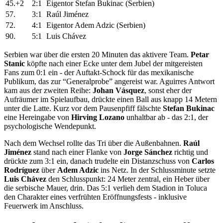
45.+2
2:1
Eigentor Stefan Bukinac (Serbien)
57.
3:1
Raúl Jiménez
72.
4:1
Eigentor Adem Adzic (Serbien)
90.
5:1
Luis Chávez
Serbien war über die ersten 20 Minuten das aktivere Team.
Petar
Stanic
köpfte nach einer Ecke unter dem Jubel der mitgereisten
Fans zum 0:1 ein - der Auftakt-Schock für das mexikanische
Publikum, das zur “Generalprobe” angereist war. Aguirres Antwort
kam aus der zweiten Reihe:
Johan Vásquez
, sonst eher der
Aufräumer im Spielaufbau, drückte einen Ball aus knapp 14 Metern
unter die Latte. Kurz vor dem Pausenpfiff fälschte
Stefan Bukinac
eine Hereingabe von
Hirving Lozano
unhaltbar ab - das 2:1, der
psychologische Wendepunkt.
Nach dem Wechsel rollte das Tri über die Außenbahnen.
Raúl
Jiménez
stand nach einer Flanke von
Jorge Sánchez
richtig und
drückte zum 3:1 ein, danach trudelte ein Distanzschuss von
Carlos
Rodríguez
über
Adem Adzic
ins Netz. In der Schlussminute setzte
Luis Chávez
den Schlusspunkt: 24 Meter zentral, ein Heber über
die serbische Mauer, drin. Das 5:1 verlieh dem Stadion in Toluca
den Charakter eines verfrühten Eröffnungsfests - inklusive
Feuerwerk im Anschluss.