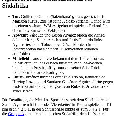
Südafrika
Tor
: Guillermo Ochoa (Salernitana) gilt als gesetzt, Luis
Malagón (Cruz Azul) ist seine Ablöse-Variante. Ochoa wird
in seinem sechsten WM-Aufgebot mitspielen - Rekord für
einen mexikanischen Feldspieler.
Abwehr
: Vásquez und Edson Álvarez bilden die Achse,
dahinter Jorge Sánchez rechts und Jesús Gallardo links.
Aguirre testete in Toluca noch César Montes ein - die
Reserveoption hat sich nach 30 souveränen Minuten
empfohlen.
Mittelfeld
: Luis Chávez bekam mit dem Toluca-Tor das
Selbstvertrauen, das er nach unsteten Pachuca-Wochen
brauchte; im Pressing-Rhythmus an seiner Seite Erick
Sánchez und Carlos Rodríguez.
Sturm
: Jiménez führt das offensive Trio an, flankiert von
Hirving Lozano und Santiago Giménez. Aguirre dürfte gegen
Südafrika auf die Schnelligkeit von
Roberto Alvarado
als
Joker setzen.
Die Detailfrage, die Mexikos Sportpresse seit dem Spiel umtreibt:
Startet Aguirre mit Drei- oder Viererkette? In Toluca spielte das Tri
klassisch 4-2-3-1, in der Schlussphase kippte es zum 3-4-2-1. Für
die
Gruppe A
- mit dem athletischen Südafrika, dem laufstarken