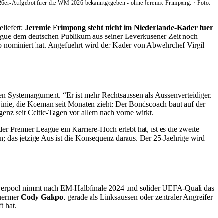
n 26er-Aufgebot fuer die WM 2026 bekanntgegeben - ohne Jeremie Frimpong.
·
Foto:
liefert:
Jeremie Frimpong steht nicht im Niederlande-Kader fuer
ague dem deutschen Publikum aus seiner Leverkusener Zeit noch
 nominiert hat. Angefuehrt wird der Kader von Abwehrchef Virgil
n Systemargument. “Er ist mehr Rechtsaussen als Aussenverteidiger.
 Linie, die Koeman seit Monaten zieht: Der Bondscoach baut auf der
genz seit Celtic-Tagen vor allem nach vorne wirkt.
Premier League ein Karriere-Hoch erlebt hat, ist es die zweite
as jetzige Aus ist die Konsequenz daraus. Der 25-Jaehrige wird
 Liverpool nimmt nach EM-Halbfinale 2024 und solider UEFA-Quali das
tuermer
Cody Gakpo
, gerade als Linksaussen oder zentraler Angreifer
t hat.