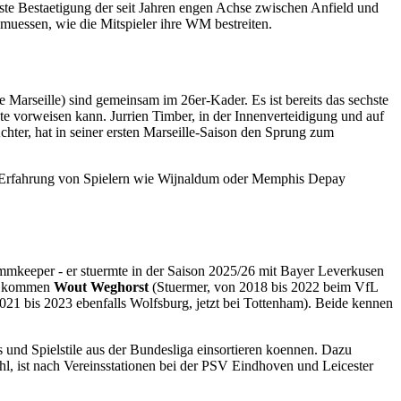
ngste Bestaetigung der seit Jahren engen Achse zwischen Anfield und
uessen, wie die Mitspieler ihre WM bestreiten.
Marseille) sind gemeinsam im 26er-Kader. Es ist bereits das sechste
te vorweisen kann. Jurrien Timber, in der Innenverteidigung und auf
chter, hat in seiner ersten Marseille-Saison den Sprung zum
EM-Erfahrung von Spielern wie Wijnaldum oder Memphis Depay
mmkeeper - er stuermte in der Saison 2025/26 mit Bayer Leverkusen
zu kommen
Wout Weghorst
(Stuermer, von 2018 bis 2022 beim VfL
021 bis 2023 ebenfalls Wolfsburg, jetzt bei Tottenham). Beide kennen
s und Spielstile aus der Bundesliga einsortieren koennen. Dazu
l, ist nach Vereinsstationen bei der PSV Eindhoven und Leicester