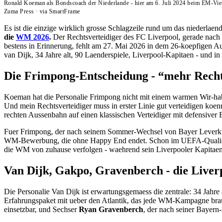
Ronald Koeman als Bondscoach der Niederlande - hier am 6. Juli 2024 beim EM-Vier
Zuma Press
·
via SmartFrame
Es ist die einzige wirklich grosse Schlagzeile rund um das niederla
die
WM 2026
.
Der Rechtsverteidiger des FC Liverpool, gerade nach
bestens in Erinnerung, fehlt am 27. Mai 2026 in dem 26-koepfigen 
van Dijk, 34 Jahre alt, 90 Laenderspiele, Liverpool-Kapitaen - und in
Die Frimpong-Entscheidung - “mehr Rechts
Koeman hat die Personalie Frimpong nicht mit einem warmen Wir-habe
Und mein Rechtsverteidiger muss in erster Linie gut verteidigen koe
rechten Aussenbahn auf einen klassischen Verteidiger mit defensiver E
Fuer Frimpong, der nach seinem Sommer-Wechsel von Bayer Leverkusen
WM-Bewerbung, die ohne Happy End endet. Schon im UEFA-Quali-Zykl
die WM von zuhause verfolgen - waehrend sein Liverpooler Kapitaen
Van Dijk, Gakpo, Gravenberch - die Liver
Die Personalie Van Dijk ist erwartungsgemaess die zentrale: 34 Jah
Erfahrungspaket mit ueber den Atlantik, das jede WM-Kampagne brauc
einsetzbar, und Sechser
Ryan Gravenberch
, der nach seiner Bayern