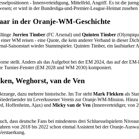
selpositionen - Innenverteidigung, Mittelfeld, Angriff. Es ist die jue
esen; er wird in der Bundesliga-und-Premier-League-Heimat zusehen m
-Paar in der Oranje-WM-Geschichte
illinge
Jurrien Timber
(FC Arsenal) und
Quinten Timber
(Olympique 
einer WM reisen - eine Quote, die kein anderer Verband in dieser Dich
nal-Saisonstart wieder Stammspieler. Quinten Timber, ein laufstarker A
 vorne stellt. Anders als das Aufgebot bei der EM 2024, das auf der 
hste Turnier-Fenster (EM 2028 und WM 2030) komponiert.
ken, Weghorst, van de Ven
Bezuege, dazu mehrere historische. Im Tor steht
Mark Flekken
als Sta
ten Niederlaender im Leverkusener Verein zur Oranje-WM-Mission. Hin
ted, Hoffenheim, Ajax) und
Micky van de Ven
(Innenverteidiger, von 2
auch, dass deutsche Fans bei mindestens drei Schluesselspielern Niveau
Jahren von 2018 bis 2022 schon einmal Assistent bei der Oranje-Auswah
Verstaerkung.