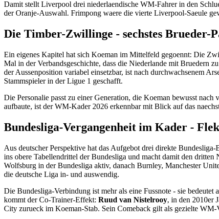
Damit stellt Liverpool drei niederlaendische WM-Fahrer in den Schlues
der Oranje-Auswahl. Frimpong waere die vierte Liverpool-Saeule gew
Die Timber-Zwillinge - sechstes Brueder
Ein eigenes Kapitel hat sich Koeman im Mittelfeld gegoennt: Die Zw
Mal in der Verbandsgeschichte, dass die Niederlande mit Bruedern zu 
der Aussenposition variabel einsetzbar, ist nach durchwachsenem Arse
Stammspieler in der Ligue 1 geschafft.
Die Personalie passt zu einer Generation, die Koeman bewusst nach
aufbaute, ist der WM-Kader 2026 erkennbar mit Blick auf das naec
Bundesliga-Vergangenheit im Kader - Flek
Aus deutscher Perspektive hat das Aufgebot drei direkte Bundesliga-
ins obere Tabellendrittel der Bundesliga und macht damit den drit
Wolfsburg in der Bundesliga aktiv, danach Burnley, Manchester Uni
die deutsche Liga in- und auswendig.
Die Bundesliga-Verbindung ist mehr als eine Fussnote - sie bedeutet 
kommt der Co-Trainer-Effekt:
Ruud van Nistelrooy
, in den 2010er 
City zurueck im Koeman-Stab. Sein Comeback gilt als gezielte WM-