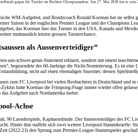
telfinale gegen die Tuerkei im Berliner Olympiastadion. Am 27. Mai 2026 hat er sei
endische WM-Aufgebot, und Bondscoach Ronald Koeman hat sie selbst ge
 einer Saison in der englischen Premier League und der Champions Le
Aufgebot, das Koeman fuer das Turnier in den USA, Kanada und Mexiko
 seiner mutmasslich letzten grossen Turnierchance.
aussen als Aussenverteidiger”
n-uns-schwer-getan-Statement erklaert, sondern mit einem nuechterne
nnen”, begruendete der 60-Jaehrige die Nicht-Nominierung. Es ist eine
rstausbildung, nicht auf einen ehemaligen Stuermer, dessen Spielintelli
 zum FC Liverpool bei vielen Beobachtern in Deutschland und in der 
us hatte Koeman die Frimpong-Frage immer wieder offen gelassen; d
 das Aufgebot nach Nordamerika fuehrt.
pool-Achse
re alt, 90 Laenderspiele, Kapitaensbinde. Der Innenverteidiger des FC
ht. Hinter ihm staffeln sich zwei weitere Liverpool-Stammkraefte: S
-Zeit (2022-23) den Sprung zum Premier-League-Stammspieler geschaff