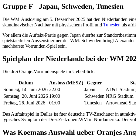
Gruppe F - Japan, Schweden, Tunesien
Die WM-Auslosung am 5. Dezember 2025 hat den Niederlanden eine 
skandinavischer Nachbar mit physischem Profil und
Tunesien
als afri
Vor allem die Auftakt-Partie gegen Japan duerfte zur Standortbest
spielstaerksten Aussenstuermer der WM. Schweden bringt Alexander I
machbarste Vorrunden-Spiel sein.
Spielplan der Niederlande bei der WM 20
Die drei Oranje-Vorrundenspiele im Ueberblick:
Datum
Anstoss (MESZ)
Gegner
St
Sonntag, 14. Juni 2026
22:00
Japan
AT&T Stadium,
Samstag, 20. Juni 2026
19:00
Schweden
NRG Stadium, 
Freitag, 26. Juni 2026
01:00
Tunesien
Arrowhead Stad
Das Auftaktspiel in Dallas ist fuer deutsche TV-Zuschauer in attrakt
typisches Symptom der Drei-Zeitzonen-WM in Nordamerika. Der vol
Was Koemans Auswahl ueber Oranjes Ans