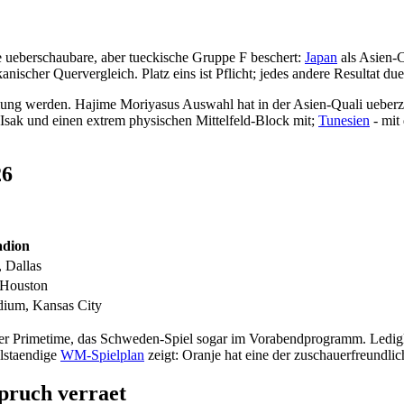
ueberschaubare, aber tueckische Gruppe F beschert:
Japan
als Asien-
kanischer Quervergleich. Platz eins ist Pflicht; jedes andere Resultat d
immung werden. Hajime Moriyasus Auswahl hat in der Asien-Quali ueber
sak und einen extrem physischen Mittelfeld-Block mit;
Tunesien
- mit
26
adion
 Dallas
Houston
ium, Kansas City
iver Primetime, das Schweden-Spiel sogar im Vorabendprogramm. Lediglic
lstaendige
WM-Spielplan
zeigt: Oranje hat eine der zuschauerfreundli
pruch verraet